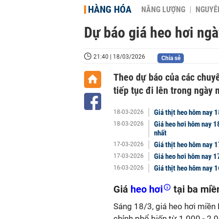
HÀNG HÓA
NĂNG LƯỢNG
NGUYÊN
Dự báo giá heo hơi ngày
21:40 | 18/03/2026
Chia sẻ
Theo dự báo của các chuyên
tiếp tục đi lên trong ngày 
Giá thịt heo hôm nay 1
18-03-2026
Giá heo hơi hôm nay 1
18-03-2026
nhất
Giá thịt heo hôm nay 1
17-03-2026
Giá heo hơi hôm nay 1
17-03-2026
Giá thịt heo hôm nay 
16-03-2026
Giá
heo hơi
tại ba miề
Sáng 18/3, giá heo hơi miền 
chỉnh phổ biến từ 1.000 - 2