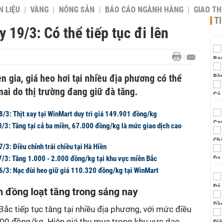
 LIỆU
VÀNG
NÔNG SẢN
BÁO CÁO NGÀNH HÀNG
GIAO T
T
 19/3: Có thể tiếp tục đi lên
 gia, giá heo hơi tại nhiều địa phương có thể
mai do thị trường đang giữ đà tăng.
8/3: Thịt xay tại WinMart duy trì giá 149.901 đồng/kg
8/3: Tăng tại cả ba miền, 67.000 đồng/kg là mức giao dịch cao
7/3: Điều chỉnh trái chiều tại Hà Hiền
7/3: Tăng 1.000 - 2.000 đồng/kg tại khu vực miền Bắc
16/3: Nạc đùi heo giữ giá 110.320 đồng/kg tại WinMart
n đồng loạt tăng trong sáng nay
Bắc tiếp tục tăng tại nhiều địa phương, với mức điều
.000 đồng/kg. Hiện giá thu mua trong khu vực dao