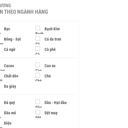
HƯƠNG
IN THEO NGÀNH HÀNG
Bạc
Bạch Kim
Bông - Sợi
Cá da trơn
Cá ngừ
Cà phê
Cacao
Cao su
Chất dẻo
Chè
Da giày
Đá quý
Dầu - Hạt dầu
Dầu mỏ
Dệt may
Điện