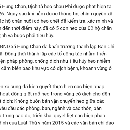
ã Hùng Chân, Dịch tả heo châu Phi được phát hiện tại
. Ngay sau khi nắm được thông tin, chính quyền xã
ác hộ chăn nuôi có heo chết để kiểm tra, xác minh và
h đến thời điểm này, đã có 5 con heo của 02 hộ chăn
ệnh và buộc phải tiêu hủy.
UBND xã Hùng Chân đã khẩn trương thành lập Ban Chỉ
. Đồng thời thành lập các tổ công tác nhằm triển
biện pháp phòng, chống dịch như tiêu hủy heo nhiễm
, cắm biển báo khu vực có dịch bệnh, khoanh vùng ổ
n xã cũng đã kiên quyết thực hiện các biện pháp
hoạt động giết mổ heo trong vùng có dịch cho đến
ết dịch; Không buôn bán vận chuyển heo giữa các
 yêu cầu các phòng, ban, ngành và các thôn, bản
trung cao độ, triển khai quyết liệt các biện pháp
định của Luật Thú y năm 2015 và các văn bản chỉ đạo