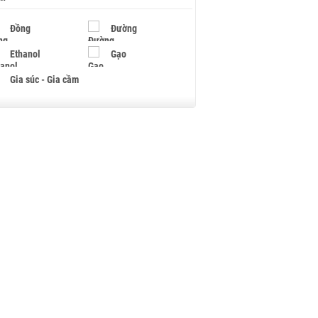
Đồng
Đường
Ethanol
Gạo
Gia súc - Gia cầm
Giấy
Gỗ
Hạt điều
Hồ tiêu - Hạt tiêu
Khí đốt
Kim loại khác
Mắc ca
Muối
Ngũ cốc
Nhựa - Hạt nhựa
Palladium
Phân bón