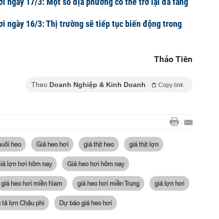
ơi ngày 17/3: Một số địa phương có thể trở lại đà tăng
ơi ngày 16/3: Thị trường sẽ tiếp tục biến động trong
Thảo Tiên
Theo
Doanh Nghiệp & Kinh Doanh
Copy link
nuôi heo
Giá heo hơi
giá thịt heo
giá thịt lợn
iá lợn hơi hôm nay
Giá heo hơi hôm nay
giá heo hơi miền Nam
giá heo hơi miền Trung
giá lợn hơi
 tả lợn Châu phi
Dự báo giá heo hơi