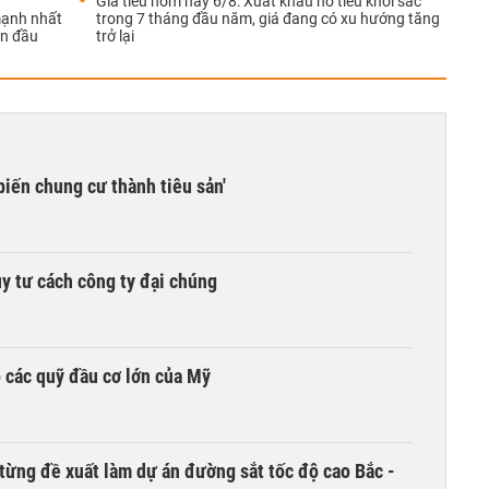
Giá tiêu hôm nay 6/8: Xuất khẩu hồ tiêu khởi sắc
mạnh nhất
trong 7 tháng đầu năm, giá đang có xu hướng tăng
ẫn đầu
trở lại
biến chung cư thành tiêu sản'
y tư cách công ty đại chúng
 các quỹ đầu cơ lớn của Mỹ
từng đề xuất làm dự án đường sắt tốc độ cao Bắc -