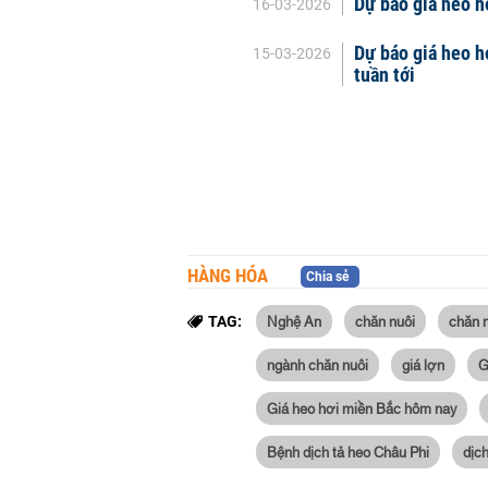
Dự báo giá heo h
16-03-2026
Dự báo giá heo h
15-03-2026
tuần tới
HÀNG HÓA
Chia sẻ
Nghệ An
chăn nuôi
chăn 
TAG:
ngành chăn nuôi
giá lợn
G
Giá heo hơi miền Bắc hôm nay
Bệnh dịch tả heo Châu Phi
dịch