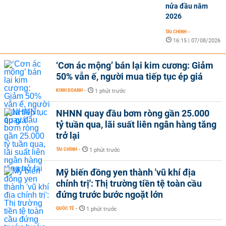
nửa đầu năm
2026
TÀI CHÍNH
-
16:15 | 07/08/2026
‘Cơn ác mộng’ bán lại kim cương: Giảm
50% vẫn ế, người mua tiếp tục ép giá
KINH DOANH
-
1 phút trước
NHNN quay đầu bơm ròng gần 25.000
tỷ tuần qua, lãi suất liên ngân hàng tăng
trở lại
TÀI CHÍNH
-
1 phút trước
Mỹ biến đồng yen thành 'vũ khí địa
chính trị': Thị trường tiền tệ toàn cầu
đứng trước bước ngoặt lớn
QUỐC TẾ
-
1 phút trước