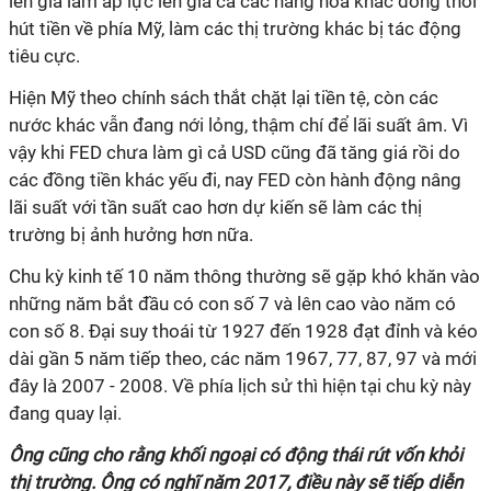
lên giá làm áp lực lên giá cả các hàng hóa khác đồng thời
hút tiền về phía Mỹ, làm các thị trường khác bị tác động
tiêu cực.
Hiện Mỹ theo chính sách thắt chặt lại tiền tệ, còn các
nước khác vẫn đang nới lỏng, thậm chí để lãi suất âm. Vì
vậy khi FED chưa làm gì cả USD cũng đã tăng giá rồi do
các đồng tiền khác yếu đi, nay FED còn hành động nâng
lãi suất với tần suất cao hơn dự kiến sẽ làm các thị
trường bị ảnh hưởng hơn nữa.
Chu kỳ kinh tế 10 năm thông thường sẽ gặp khó khăn vào
những năm bắt đầu có con số 7 và lên cao vào năm có
con số 8. Đại suy thoái từ 1927 đến 1928 đạt đỉnh và kéo
dài gần 5 năm tiếp theo, các năm 1967, 77, 87, 97 và mới
đây là 2007 - 2008. Về phía lịch sử thì hiện tại chu kỳ này
đang quay lại.
Ông cũng cho rằng khối ngoại có động thái rút vốn khỏi
thị trường. Ông có nghĩ năm 2017, điều này sẽ tiếp diễn