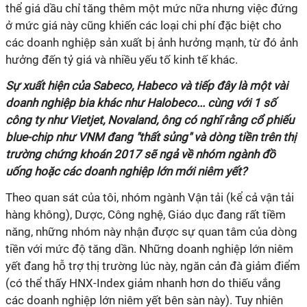
thể giá dầu chỉ tăng thêm một mức nữa nhưng việc đứng
ở mức giá này cũng khiến các loại chi phí đặc biệt cho
các doanh nghiệp sản xuất bị ảnh hưởng mạnh, từ đó ảnh
hưởng đến tỷ giá và nhiều yếu tố kinh tế khác.
Sự xuất hiện của Sabeco, Habeco và tiếp đây là một vài
doanh nghiệp bia khác như Halobeco... cùng với 1 số
công ty như Vietjet, Novaland, ông có nghĩ rằng cổ phiếu
blue-chip như VNM đang "thất sủng" và dòng tiền trên thị
trường chứng khoán 2017 sẽ ngả về nhóm ngành đồ
uống hoặc các doanh nghiệp lớn mới niêm yết?
Theo quan sát của tôi, nhóm ngành Vận tải (kể cả vận tải
hàng không), Dược, Công nghệ, Giáo dục đang rất tiềm
năng, những nhóm này nhận được sự quan tâm của dòng
tiền với mức độ tăng dần. Những doanh nghiệp lớn niêm
yết đang hỗ trợ thị trường lúc này, ngăn cản đà giảm điểm
(có thể thấy HNX-Index giảm nhanh hơn do thiếu vắng
các doanh nghiệp lớn niêm yết bên sàn này). Tuy nhiên