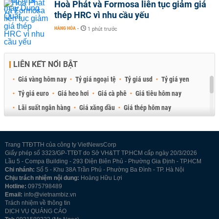
Hoà Phát và Formosa liên tục giảm giá
thép HRC vì nhu cầu yếu
HÀNG HÓA
-
1 phút trước
LIÊN KẾT NỔI BẬT
Giá vàng hôm nay
Tỷ giá ngoại tệ
Tỷ giá usd
Tỷ giá yen
Tỷ giá euro
Giá heo hơi
Giá cà phê
Giá tiêu hôm nay
Lãi suất ngân hàng
Giá xăng dầu
Giá thép hôm nay
Giá sầu riêng
Giá thịt heo
Giá gạo
Giá cao su
Best Retail Brokers
Diễn đàn đầu tư Việt Nam 2026
Trang TTĐTTH của công ty VietNewsCorp
Giấy phép số 3323/GP-TTĐT do Sở VH&TT TP.HCM cấp ngày 20/3/2026
Lầu 5 - Compa Building - 293 Điện Biên Phủ - Phường Gia Định - TP.HCM
Chi nhánh:
Số 5 - Khu 38A Trần Phú - Phường Ba Đình - TP. Hà Nội
Chịu trách nhiệm nội dung:
Hoàng Hữu Lợi
Hotline:
0975798489
Email:
info@vietnambiz.vn
Trách nhiệm về thông tin
DỊCH VỤ QUẢNG CÁO