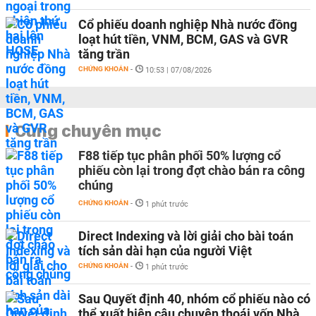
Cổ phiếu doanh nghiệp Nhà nước đồng
loạt hút tiền, VNM, BCM, GAS và GVR
tăng trần
CHỨNG KHOÁN
-
10:53 | 07/08/2026
Cùng chuyên mục
F88 tiếp tục phân phối 50% lượng cổ
phiếu còn lại trong đợt chào bán ra công
chúng
CHỨNG KHOÁN
-
1 phút trước
Direct Indexing và lời giải cho bài toán
tích sản dài hạn của người Việt
CHỨNG KHOÁN
-
1 phút trước
Sau Quyết định 40, nhóm cổ phiếu nào có
thể xuất hiện câu chuyện thoái vốn Nhà