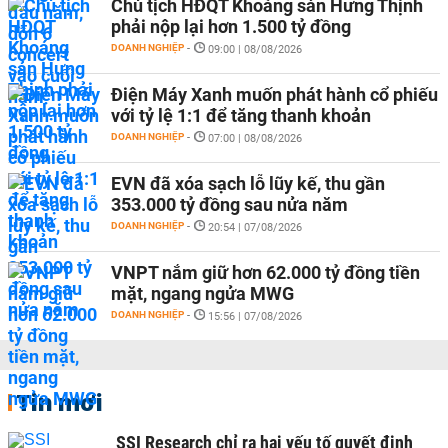
Chủ tịch HĐQT Khoáng sản Hưng Thịnh
phải nộp lại hơn 1.500 tỷ đồng
DOANH NGHIỆP
-
09:00 | 08/08/2026
Điện Máy Xanh muốn phát hành cổ phiếu
với tỷ lệ 1:1 để tăng thanh khoản
DOANH NGHIỆP
-
07:00 | 08/08/2026
EVN đã xóa sạch lỗ lũy kế, thu gần
353.000 tỷ đồng sau nửa năm
DOANH NGHIỆP
-
20:54 | 07/08/2026
VNPT nắm giữ hơn 62.000 tỷ đồng tiền
mặt, ngang ngửa MWG
DOANH NGHIỆP
-
15:56 | 07/08/2026
Tin mới
SSI Research chỉ ra hai yếu tố quyết định