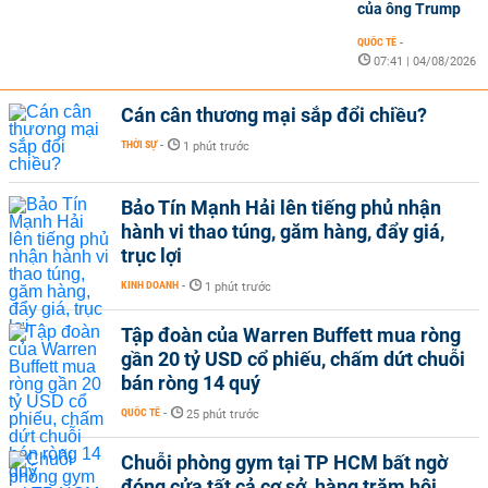
của ông Trump
QUỐC TẾ
-
07:41 | 04/08/2026
Cán cân thương mại sắp đổi chiều?
THỜI SỰ
-
1 phút trước
Bảo Tín Mạnh Hải lên tiếng phủ nhận
hành vi thao túng, găm hàng, đẩy giá,
trục lợi
KINH DOANH
-
1 phút trước
Tập đoàn của Warren Buffett mua ròng
gần 20 tỷ USD cổ phiếu, chấm dứt chuỗi
bán ròng 14 quý
QUỐC TẾ
-
25 phút trước
Chuỗi phòng gym tại TP HCM bất ngờ
đóng cửa tất cả cơ sở, hàng trăm hội