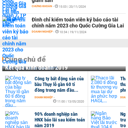
giảm sàn
CHỨNG KHOÁN
-
15:03 | 20/11/2024
Đình chỉ kiểm toán viên ký báo cáo tài
chính năm 2023 cho Quốc Cường Gia Lai
DOANH NGHIỆP
-
10:34 | 19/11/2024
Cùng chủ đề
Kết quả kinh doanh 2019
Công ty bất động sản của
Tha
bầu Thụy lỗ gần 60 tỉ
thư
đồng trong năm đầu...
phứ
DOANH NGHIỆP
-
DOANH
11:00 | 13/05/2020
90% doanh nghiệp sàn
Ngâ
HNX báo lãi sau kiểm toán
trư
năm 2019
tro