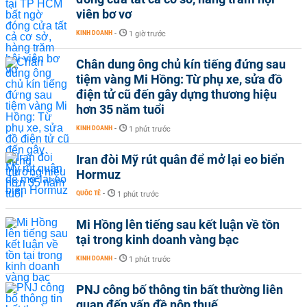
viên bơ vơ
KINH DOANH
-
1 giờ trước
Chân dung ông chủ kín tiếng đứng sau
tiệm vàng Mi Hồng: Từ phụ xe, sửa đồ
điện tử cũ đến gây dựng thương hiệu
hơn 35 năm tuổi
KINH DOANH
-
1 phút trước
Iran đòi Mỹ rút quân để mở lại eo biển
Hormuz
QUỐC TẾ
-
1 phút trước
Mi Hồng lên tiếng sau kết luận về tồn
tại trong kinh doanh vàng bạc
KINH DOANH
-
1 phút trước
PNJ công bố thông tin bất thường liên
quan đến vấn đề nộp thuế