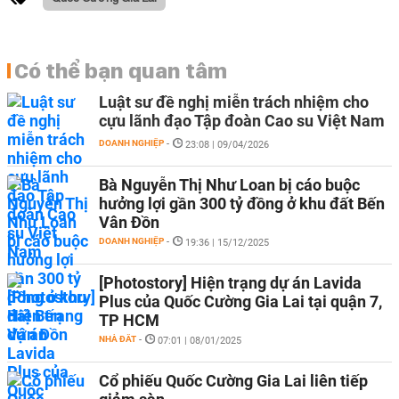
Có thể bạn quan tâm
Luật sư đề nghị miễn trách nhiệm cho
cựu lãnh đạo Tập đoàn Cao su Việt Nam
DOANH NGHIỆP
-
23:08 | 09/04/2026
Bà Nguyễn Thị Như Loan bị cáo buộc
hưởng lợi gần 300 tỷ đồng ở khu đất Bến
Vân Đồn
DOANH NGHIỆP
-
19:36 | 15/12/2025
[Photostory] Hiện trạng dự án Lavida
Plus của Quốc Cường Gia Lai tại quận 7,
TP HCM
NHÀ ĐẤT
-
07:01 | 08/01/2025
Cổ phiếu Quốc Cường Gia Lai liên tiếp