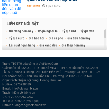
KINH DOANH
-
1 phút trước
LIÊN KẾT NỔI BẬT
Giá vàng hôm nay
Tỷ giá ngoại tệ
Tỷ giá usd
Tỷ giá yen
Tỷ giá euro
Giá heo hơi
Giá cà phê
Giá tiêu hôm nay
Lãi suất ngân hàng
Giá xăng dầu
Giá thép hôm nay
Giá sầu riêng
Giá thịt heo
Giá gạo
Giá cao su
Best Retail Brokers
Diễn đàn đầu tư Việt Nam 2026
Trang TTĐTTH của công ty VietNewsCorp
Giấy phép số 3323/GP-TTĐT do Sở VH&TT TP.HCM cấp ngày 20/3/2026
Lầu 5 - Compa Building - 293 Điện Biên Phủ - Phường Gia Định - TP.HCM
Chi nhánh:
Số 5 - Khu 38A Trần Phú - Phường Ba Đình - TP. Hà Nội
Chịu trách nhiệm nội dung:
Hoàng Hữu Lợi
Hotline:
0975798489
Email:
info@vietnambiz.vn
Trách nhiệm về thông tin
DỊCH VỤ QUẢNG CÁO
Tel:
0931589222 (Ms Ngọc)
Email:
quangcao@vietnambiz.vn