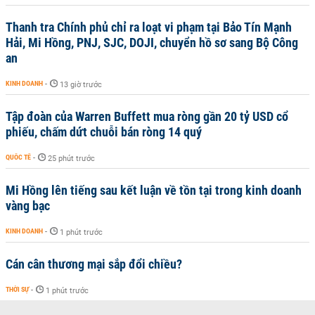
Thanh tra Chính phủ chỉ ra loạt vi phạm tại Bảo Tín Mạnh
Hải, Mi Hồng, PNJ, SJC, DOJI, chuyển hồ sơ sang Bộ Công
an
KINH DOANH
-
13 giờ trước
Tập đoàn của Warren Buffett mua ròng gần 20 tỷ USD cổ
phiếu, chấm dứt chuỗi bán ròng 14 quý
QUỐC TẾ
-
25 phút trước
Mi Hồng lên tiếng sau kết luận về tồn tại trong kinh doanh
vàng bạc
KINH DOANH
-
1 phút trước
Cán cân thương mại sắp đổi chiều?
THỜI SỰ
-
1 phút trước