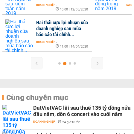
DOANH NGHIỆP
-
TÀI C
10:00 | 12/05/2020
Hai thái cực lợi nhuận của
doanh nghiệp sau mùa
báo cáo tài chính...
DOANH NGHIỆP
-
11:00 | 14/04/2020
Cùng chuyên mục
DatVietVAC lãi sau thuế 135 tỷ đồng nửa
đầu năm, dồn 6 concert vào cuối năm
DOANH NGHIỆP
-
24 giờ trước