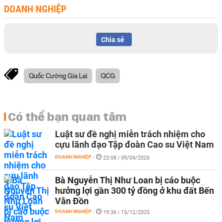
DOANH NGHIỆP
Chia sẻ
Quốc Cường Gia Lai
QCG
Có thể bạn quan tâm
Luật sư đề nghị miễn trách nhiệm cho
cựu lãnh đạo Tập đoàn Cao su Việt Nam
DOANH NGHIỆP
-
23:08 | 09/04/2026
Bà Nguyễn Thị Như Loan bị cáo buộc
hưởng lợi gần 300 tỷ đồng ở khu đất Bến
Vân Đồn
DOANH NGHIỆP
-
19:36 | 15/12/2025