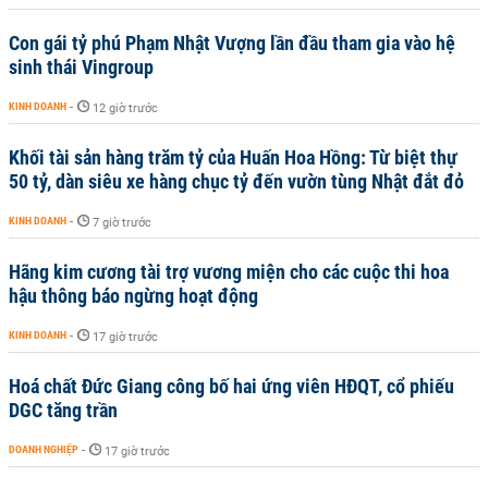
Con gái tỷ phú Phạm Nhật Vượng lần đầu tham gia vào hệ
sinh thái Vingroup
KINH DOANH
-
12 giờ trước
Khối tài sản hàng trăm tỷ của Huấn Hoa Hồng: Từ biệt thự
50 tỷ, dàn siêu xe hàng chục tỷ đến vườn tùng Nhật đắt đỏ
KINH DOANH
-
7 giờ trước
Hãng kim cương tài trợ vương miện cho các cuộc thi hoa
hậu thông báo ngừng hoạt động
KINH DOANH
-
17 giờ trước
Hoá chất Đức Giang công bố hai ứng viên HĐQT, cổ phiếu
DGC tăng trần
DOANH NGHIỆP
-
17 giờ trước