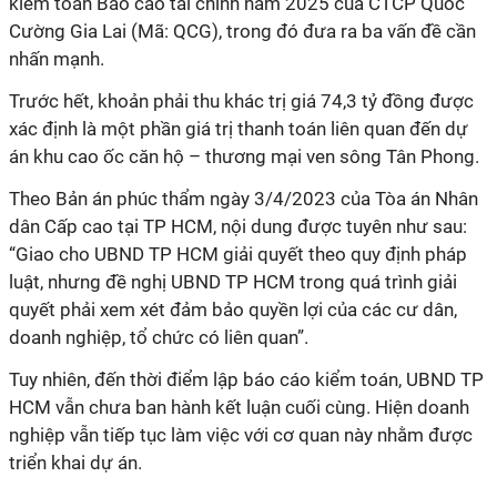
kiểm toán Báo cáo tài chính năm 2025 của CTCP Quốc
Cường Gia Lai (Mã: QCG), trong đó đưa ra ba vấn đề cần
nhấn mạnh.
Trước hết, khoản phải thu khác trị giá 74,3 tỷ đồng được
xác định là một phần giá trị thanh toán liên quan đến dự
án khu cao ốc căn hộ – thương mại ven sông Tân Phong.
Theo Bản án phúc thẩm ngày 3/4/2023 của Tòa án Nhân
dân Cấp cao tại TP HCM, nội dung được tuyên như sau:
“Giao cho UBND TP HCM giải quyết theo quy định pháp
luật, nhưng đề nghị UBND TP HCM trong quá trình giải
quyết phải xem xét đảm bảo quyền lợi của các cư dân,
doanh nghiệp, tổ chức có liên quan”.
Tuy nhiên, đến thời điểm lập báo cáo kiểm toán, UBND TP
HCM vẫn chưa ban hành kết luận cuối cùng. Hiện doanh
nghiệp vẫn tiếp tục làm việc với cơ quan này nhằm được
triển khai dự án.