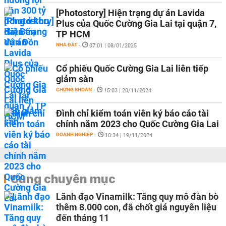
[Photostory] Hiện trạng dự án Lavida
Plus của Quốc Cường Gia Lai tại quận 7,
TP HCM
NHÀ ĐẤT
-
07:01 | 08/01/2025
Cổ phiếu Quốc Cường Gia Lai liên tiếp
giảm sàn
CHỨNG KHOÁN
-
15:03 | 20/11/2024
Đình chỉ kiểm toán viên ký báo cáo tài
chính năm 2023 cho Quốc Cường Gia Lai
DOANH NGHIỆP
-
10:34 | 19/11/2024
Cùng chuyên mục
Lãnh đạo Vinamilk: Tăng quy mô đàn bò
thêm 8.000 con, đã chốt giá nguyên liệu
đến tháng 11