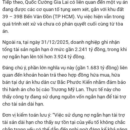
Tiếp theo, Quốc Cường Gia Lai có liên quan đến một vụ án
đang được các cơ quan tố tụng xem xét, gắn với khu đất
39 – 39B Bến Vân Đồn (TP HCM). Vụ việc hiện vẫn trong
quá trình xét xử và chưa có phán quyết cuối cùng từ tòa
án.
Ngoài ra, tại ngày 31/12/2025, doanh nghiệp ghi nhận
tổng tài sản ngắn hạn ở mức gần 2.241 tỷ đồng, trong khi
nợ ngắn hạn lên tới hơn 3.924 tỷ đồng.
Đáng chú ý, phần lớn nghĩa vụ này (gần 1.683 tỷ đồng) liên
quan đến khoản hoàn trả theo hợp đồng hứa mua, hứa
bán tại dự án khu dân cư Bắc Phước Kiển nhằm đảm bảo
thi hành án cho bị cáo Trương Mỹ Lan. Thực tế này cho
thấy công ty đang sử dụng nguồn vốn ngắn hạn để tài trợ
cho tài sản dài hạn.
Đơn vị kiểm toán lưu ý: “Việc sử dụng nợ ngắn hạn tài trợ
tài sản dài hạn cho thấy sự tồn tại của yếu tố không chắc
chắn trọng yếu có thể dẫn đến nghi ngờ đáng kể khả năng