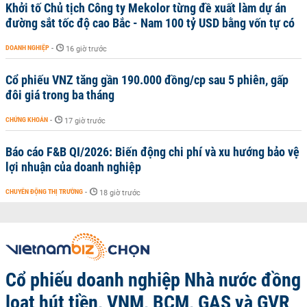
Khởi tố Chủ tịch Công ty Mekolor từng đề xuất làm dự án
đường sắt tốc độ cao Bắc - Nam 100 tỷ USD bằng vốn tự có
DOANH NGHIỆP
-
16 giờ trước
Cổ phiếu VNZ tăng gần 190.000 đồng/cp sau 5 phiên, gấp
đôi giá trong ba tháng
CHỨNG KHOÁN
-
17 giờ trước
Báo cáo F&B QI/2026: Biến động chi phí và xu hướng bảo vệ
lợi nhuận của doanh nghiệp
CHUYỂN ĐỘNG THỊ TRƯỜNG
-
18 giờ trước
Cổ phiếu doanh nghiệp Nhà nước đồng
loạt hút tiền, VNM, BCM, GAS và GVR