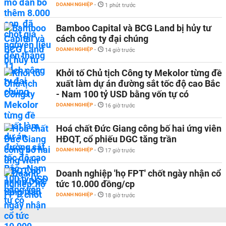
DOANH NGHIỆP
-
1 phút trước
Bamboo Capital và BCG Land bị hủy tư
cách công ty đại chúng
DOANH NGHIỆP
-
14 giờ trước
Khởi tố Chủ tịch Công ty Mekolor từng đề
xuất làm dự án đường sắt tốc độ cao Bắc
- Nam 100 tỷ USD bằng vốn tự có
DOANH NGHIỆP
-
16 giờ trước
Hoá chất Đức Giang công bố hai ứng viên
HĐQT, cổ phiếu DGC tăng trần
DOANH NGHIỆP
-
17 giờ trước
Doanh nghiệp 'họ FPT' chốt ngày nhận cổ
tức 10.000 đồng/cp
DOANH NGHIỆP
-
18 giờ trước