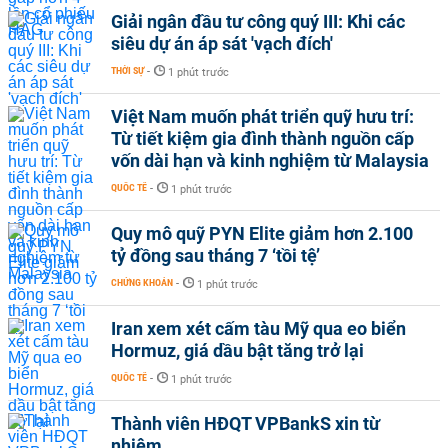
Giải ngân đầu tư công quý III: Khi các
siêu dự án áp sát 'vạch đích'
THỜI SỰ
-
1 phút trước
Việt Nam muốn phát triển quỹ hưu trí:
Từ tiết kiệm gia đình thành nguồn cấp
vốn dài hạn và kinh nghiệm từ Malaysia
QUỐC TẾ
-
1 phút trước
Quy mô quỹ PYN Elite giảm hơn 2.100
tỷ đồng sau tháng 7 ‘tồi tệ’
CHỨNG KHOÁN
-
1 phút trước
Iran xem xét cấm tàu Mỹ qua eo biển
Hormuz, giá dầu bật tăng trở lại
QUỐC TẾ
-
1 phút trước
Thành viên HĐQT VPBankS xin từ
nhiệm