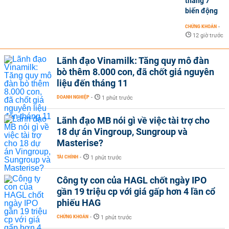
tháng 7
biến động
CHỨNG KHOÁN
-
12 giờ trước
Lãnh đạo Vinamilk: Tăng quy mô đàn
bò thêm 8.000 con, đã chốt giá nguyên
liệu đến tháng 11
DOANH NGHIỆP
-
1 phút trước
Lãnh đạo MB nói gì về việc tài trợ cho
18 dự án Vingroup, Sungroup và
Masterise?
TÀI CHÍNH
-
1 phút trước
Công ty con của HAGL chốt ngày IPO
gần 19 triệu cp với giá gấp hơn 4 lần cổ
phiếu HAG
CHỨNG KHOÁN
-
1 phút trước