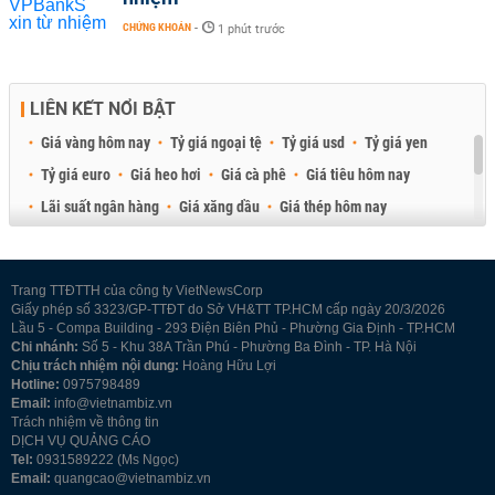
CHỨNG KHOÁN
-
1 phút trước
LIÊN KẾT NỔI BẬT
Giá vàng hôm nay
Tỷ giá ngoại tệ
Tỷ giá usd
Tỷ giá yen
Tỷ giá euro
Giá heo hơi
Giá cà phê
Giá tiêu hôm nay
Lãi suất ngân hàng
Giá xăng dầu
Giá thép hôm nay
Giá sầu riêng
Giá thịt heo
Giá gạo
Giá cao su
Best Retail Brokers
Diễn đàn đầu tư Việt Nam 2026
Trang TTĐTTH của công ty VietNewsCorp
Giấy phép số 3323/GP-TTĐT do Sở VH&TT TP.HCM cấp ngày 20/3/2026
Lầu 5 - Compa Building - 293 Điện Biên Phủ - Phường Gia Định - TP.HCM
Chi nhánh:
Số 5 - Khu 38A Trần Phú - Phường Ba Đình - TP. Hà Nội
Chịu trách nhiệm nội dung:
Hoàng Hữu Lợi
Hotline:
0975798489
Email:
info@vietnambiz.vn
Trách nhiệm về thông tin
DỊCH VỤ QUẢNG CÁO
Tel:
0931589222 (Ms Ngọc)
Email:
quangcao@vietnambiz.vn