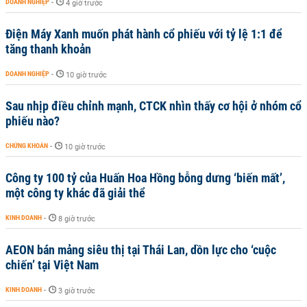
DOANH NGHIỆP
-
4 giờ trước
Điện Máy Xanh muốn phát hành cổ phiếu với tỷ lệ 1:1 để
tăng thanh khoản
DOANH NGHIỆP
-
10 giờ trước
Sau nhịp điều chỉnh mạnh, CTCK nhìn thấy cơ hội ở nhóm cổ
phiếu nào?
CHỨNG KHOÁN
-
10 giờ trước
Công ty 100 tỷ của Huấn Hoa Hồng bỗng dưng ‘biến mất’,
một công ty khác đã giải thể
KINH DOANH
-
8 giờ trước
AEON bán mảng siêu thị tại Thái Lan, dồn lực cho ‘cuộc
chiến’ tại Việt Nam
KINH DOANH
-
3 giờ trước