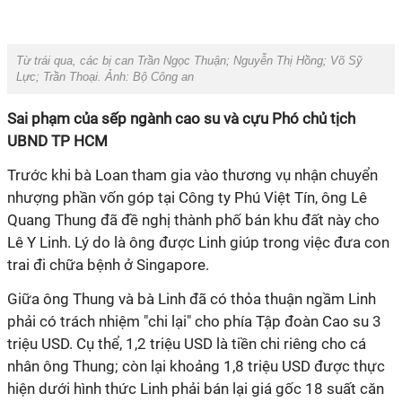
Từ trái qua, các bị can Trần Ngọc Thuận; Nguyễn Thị Hồng; Võ Sỹ
Lực; Trần Thoại. Ảnh: Bộ Công an
Sai phạm của sếp ngành cao su và cựu Phó chủ tịch
UBND TP HCM
Trước khi bà Loan tham gia vào thương vụ nhận chuyển
nhượng phần vốn góp tại Công ty Phú Việt Tín, ông Lê
Quang Thung đã đề nghị thành phố bán khu đất này cho
Lê Y Linh. Lý do là ông được Linh giúp trong việc đưa con
trai đi chữa bệnh ở Singapore.
Giữa ông Thung và bà Linh đã có thỏa thuận ngầm Linh
phải có trách nhiệm "chi lại" cho phía Tập đoàn Cao su 3
triệu USD. Cụ thể, 1,2 triệu USD là tiền chi riêng cho cá
nhân ông Thung; còn lại khoảng 1,8 triệu USD được thực
hiện dưới hình thức Linh phải bán lại giá gốc 18 suất căn