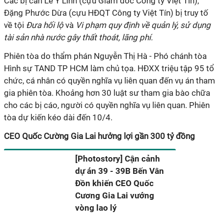
Các bị can Lê Y Linh (cựu Giám đốc Công ty Việt Tín),
Đặng Phước Dừa (cựu HĐQT Công ty Việt Tín) bị truy tố
về tội
Đưa hối lộ
và
Vi phạm quy định về quản lý, sử dụng
tài sản nhà nước gây thất thoát, lãng phí.
Phiên tòa do thẩm phán Nguyễn Thị Hà - Phó chánh tòa
Hình sự TAND TP HCM làm chủ tọa. HĐXX triệu tập 95 tổ
chức, cá nhân có quyền nghĩa vụ liên quan đến vụ án tham
gia phiên tòa. Khoảng hơn 30 luật sư tham gia bào chữa
cho các bị cáo, người có quyền nghĩa vụ liên quan. Phiên
tòa dự kiến kéo dài đến 10/4.
CEO Quốc Cường Gia Lai hưởng lợi gần 300 tỷ đồng
[Photostory] Cận cảnh
dự án 39 - 39B Bến Vân
Đồn khiến CEO Quốc
Cương Gia Lai vướng
vòng lao lý