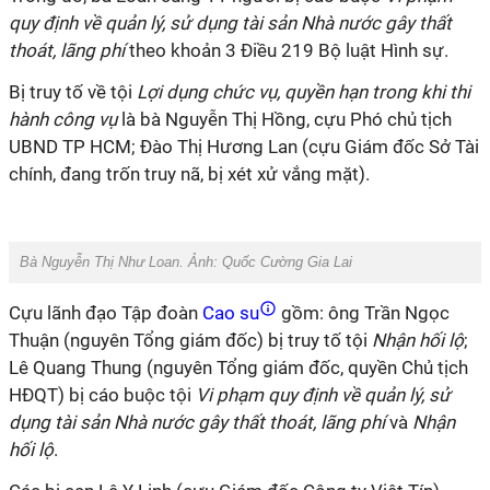
quy định về quản lý, sử dụng tài sản Nhà nước gây thất
thoát, lãng phí
theo khoản 3 Điều 219 Bộ luật Hình sự.
Bị truy tố về tội
Lợi dụng chức vụ, quyền hạn trong khi thi
hành công vụ
là bà Nguyễn Thị Hồng, cựu Phó chủ tịch
UBND TP HCM; Đào Thị Hương Lan (cựu Giám đốc Sở Tài
chính, đang trốn truy nã, bị xét xử vắng mặt).
Bà Nguyễn Thị Như Loan. Ảnh: Quốc Cường Gia Lai
Cựu lãnh đạo Tập đoàn
Cao su
gồm: ông Trần Ngọc
Thuận (nguyên Tổng giám đốc) bị truy tố tội
Nhận hối lộ
;
Lê Quang Thung (nguyên Tổng giám đốc, quyền Chủ tịch
HĐQT) bị cáo buộc tội
Vi phạm quy định về quản lý, sử
dụng tài sản Nhà nước gây thất thoát, lãng phí
và
Nhận
hối lộ
.