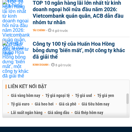
TOP 10 ngân hàng lãi lớn nhất từ kinh
doanh ngoại hối nửa đầu năm 2026:
Vietcombank quán quân, ACB dẫn đầu
nhóm tư nhân
TÀI CHÍNH
-
4 giờ trước
Công ty 100 tỷ của Huấn Hoa Hồng
bỗng dưng ‘biến mất’, một công ty khác
đã giải thể
KINH DOANH
-
8 giờ trước
LIÊN KẾT NỔI BẬT
Giá vàng hôm nay
Tỷ giá ngoại tệ
Tỷ giá usd
Tỷ giá yen
Tỷ giá euro
Giá heo hơi
Giá cà phê
Giá tiêu hôm nay
Lãi suất ngân hàng
Giá xăng dầu
Giá thép hôm nay
Giá sầu riêng
Giá thịt heo
Giá gạo
Giá cao su
Best Retail Brokers
Diễn đàn đầu tư Việt Nam 2026