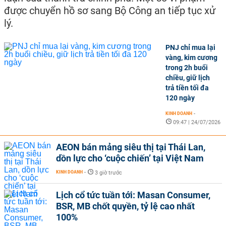
được chuyển hồ sơ sang Bộ Công an tiếp tục xử
lý.
PNJ chỉ mua lại
vàng, kim cương
trong 2h buổi
chiều, giữ lịch
trả tiền tối đa
120 ngày
KINH DOANH
-
09:47 | 24/07/2026
AEON bán mảng siêu thị tại Thái Lan,
dồn lực cho ‘cuộc chiến’ tại Việt Nam
KINH DOANH
-
3 giờ trước
Lịch cổ tức tuần tới: Masan Consumer,
BSR, MB chốt quyền, tỷ lệ cao nhất
100%