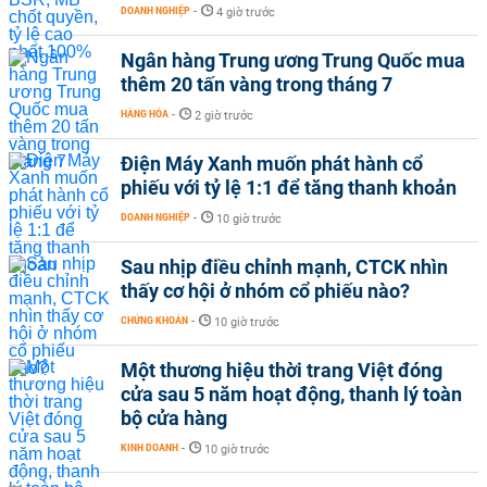
DOANH NGHIỆP
-
4 giờ trước
Ngân hàng Trung ương Trung Quốc mua
thêm 20 tấn vàng trong tháng 7
HÀNG HÓA
-
2 giờ trước
Điện Máy Xanh muốn phát hành cổ
phiếu với tỷ lệ 1:1 để tăng thanh khoản
DOANH NGHIỆP
-
10 giờ trước
Sau nhịp điều chỉnh mạnh, CTCK nhìn
thấy cơ hội ở nhóm cổ phiếu nào?
CHỨNG KHOÁN
-
10 giờ trước
Một thương hiệu thời trang Việt đóng
cửa sau 5 năm hoạt động, thanh lý toàn
bộ cửa hàng
KINH DOANH
-
10 giờ trước