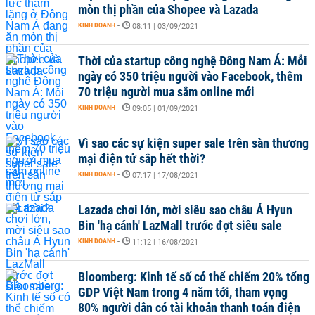
mòn thị phần của Shopee và Lazada
KINH DOANH
-
08:11 | 03/09/2021
Thời của startup công nghệ Đông Nam Á: Mỗi
ngày có 350 triệu người vào Facebook, thêm
70 triệu người mua sắm online mới
KINH DOANH
-
09:05 | 01/09/2021
Vì sao các sự kiện super sale trên sàn thương
mại điện tử sắp hết thời?
KINH DOANH
-
07:17 | 17/08/2021
Lazada chơi lớn, mời siêu sao châu Á Hyun
Bin 'hạ cánh' LazMall trước đợt siêu sale
KINH DOANH
-
11:12 | 16/08/2021
Bloomberg: Kinh tế số có thể chiếm 20% tổng
GDP Việt Nam trong 4 năm tới, tham vọng
80% người dân có tài khoản thanh toán điện