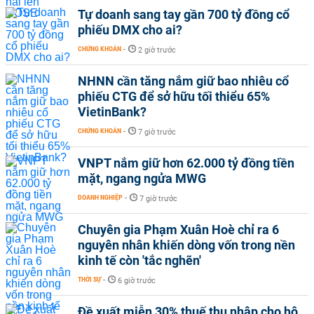
Tự doanh sang tay gần 700 tỷ đồng cổ
phiếu DMX cho ai?
CHỨNG KHOÁN
-
2 giờ trước
NHNN cần tăng nắm giữ bao nhiêu cổ
phiếu CTG để sở hữu tối thiểu 65%
VietinBank?
CHỨNG KHOÁN
-
7 giờ trước
VNPT nắm giữ hơn 62.000 tỷ đồng tiền
mặt, ngang ngửa MWG
DOANH NGHIỆP
-
7 giờ trước
Chuyên gia Phạm Xuân Hoè chỉ ra 6
nguyên nhân khiến dòng vốn trong nền
kinh tế còn 'tắc nghẽn'
THỜI SỰ
-
6 giờ trước
Đề xuất miễn 30% thuế thu nhập cho hộ