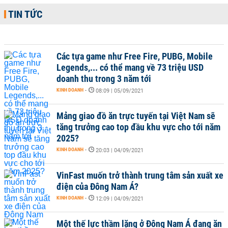
TIN TỨC
Các tựa game như Free Fire, PUBG, Mobile
Legends,... có thể mang về 73 triệu USD
doanh thu trong 3 năm tới
KINH DOANH
-
08:09 | 05/09/2021
Mảng giao đồ ăn trực tuyến tại Việt Nam sẽ
tăng trưởng cao top đầu khu vực cho tới năm
2025?
KINH DOANH
-
20:03 | 04/09/2021
VinFast muốn trở thành trung tâm sản xuất xe
điện của Đông Nam Á?
KINH DOANH
-
12:09 | 04/09/2021
Một thế lực thầm lặng ở Đông Nam Á đang ăn