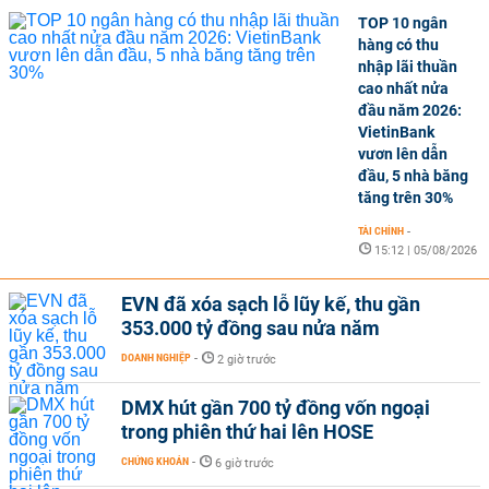
TOP 10 ngân
hàng có thu
nhập lãi thuần
cao nhất nửa
đầu năm 2026:
VietinBank
vươn lên dẫn
đầu, 5 nhà băng
tăng trên 30%
TÀI CHÍNH
-
15:12 | 05/08/2026
EVN đã xóa sạch lỗ lũy kế, thu gần
353.000 tỷ đồng sau nửa năm
DOANH NGHIỆP
-
2 giờ trước
DMX hút gần 700 tỷ đồng vốn ngoại
trong phiên thứ hai lên HOSE
CHỨNG KHOÁN
-
6 giờ trước