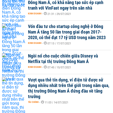
Đông Nam Á, có khả năng tạo sức ép cạnh
tranh với VinFast ngay trên sân nhà
KINH DOANH
-
21:31 | 29/07/2021
Vốn đầu tư cho startup công nghệ ở Đông
Nam Á tăng 50 lần trong giai đoạn 2017-
2020, có thể đạt 17 tỷ USD trong năm 2023
KINH DOANH
-
07:13 | 17/07/2021
Ngòi nổ cho cuộc chiến giữa Disney và
Netflix tại thị trường Đông Nam Á
KINH DOANH
-
07:45 | 15/07/2021
Vượt qua thẻ tín dụng, ví điện tử được sử
dụng nhiều nhất trên thế giới trong năm qua,
thị trường Đông Nam Á đứng đầu về tăng
trưởng
TÀI CHÍNH
-
11:03 | 14/07/2021