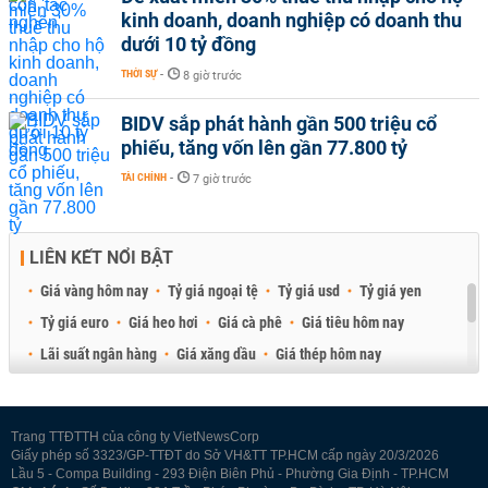
kinh doanh, doanh nghiệp có doanh thu
dưới 10 tỷ đồng
THỜI SỰ
-
8 giờ trước
BIDV sắp phát hành gần 500 triệu cổ
phiếu, tăng vốn lên gần 77.800 tỷ
TÀI CHÍNH
-
7 giờ trước
LIÊN KẾT NỔI BẬT
Giá vàng hôm nay
Tỷ giá ngoại tệ
Tỷ giá usd
Tỷ giá yen
Tỷ giá euro
Giá heo hơi
Giá cà phê
Giá tiêu hôm nay
Lãi suất ngân hàng
Giá xăng dầu
Giá thép hôm nay
Giá sầu riêng
Giá thịt heo
Giá gạo
Giá cao su
Best Retail Brokers
Diễn đàn đầu tư Việt Nam 2026
Trang TTĐTTH của công ty VietNewsCorp
Giấy phép số 3323/GP-TTĐT do Sở VH&TT TP.HCM cấp ngày 20/3/2026
Lầu 5 - Compa Building - 293 Điện Biên Phủ - Phường Gia Định - TP.HCM