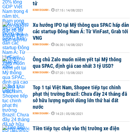
tử
KINH DOANH
-
07:15 | 14/08/2021
Xu hướng IPO tại Mỹ thông qua SPAC hấp dẫn
các startup Đông Nam Á: Từ VinFast, Grab tới
VNG
KINH DOANH
-
06:30 | 14/08/2021
Ông chủ Zalo muốn niêm yết tại Mỹ thông
qua SPAC, định giá cao nhất 3 tỷ USD?
KINH DOANH
-
07:20 | 13/08/2021
Top 1 tại Việt Nam, Shopee tiếp tục chinh
phạt thị trường Brazil: Chưa đầy 24 tháng đã
sở hữu lượng người dùng lớn thứ hai đất
nước
KINH DOANH
-
14:23 | 05/08/2021
Tiền tiếp tục chảy vào thị trường xe điện