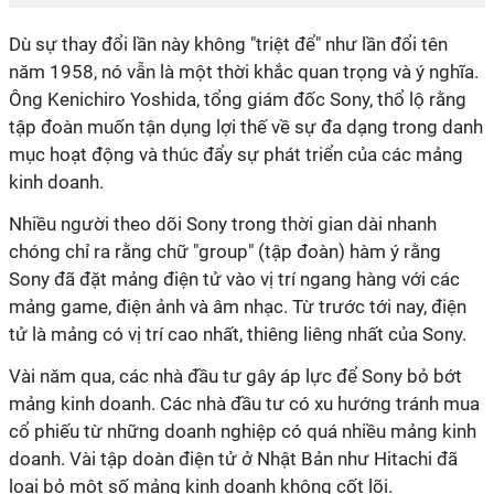
Dù sự thay đổi lần này không "triệt để" như lần đổi tên
năm 1958, nó vẫn là một thời khắc quan trọng và ý nghĩa.
Ông Kenichiro Yoshida, tổng giám đốc Sony, thổ lộ rằng
tập đoàn muốn tận dụng lợi thế về sự đa dạng trong danh
mục hoạt động và thúc đẩy sự phát triển của các mảng
kinh doanh.
Nhiều người theo dõi Sony trong thời gian dài nhanh
chóng chỉ ra rằng chữ "group" (tập đoàn) hàm ý rằng
Sony đã đặt mảng điện tử vào vị trí ngang hàng với các
mảng game, điện ảnh và âm nhạc. Từ trước tới nay, điện
tử là mảng có vị trí cao nhất, thiêng liêng nhất của Sony.
Vài năm qua, các nhà đầu tư gây áp lực để Sony bỏ bớt
mảng kinh doanh. Các nhà đầu tư có xu hướng tránh mua
cổ phiếu từ những doanh nghiệp có quá nhiều mảng kinh
doanh. Vài tập doàn điện tử ở Nhật Bản như Hitachi đã
loại bỏ một số mảng kinh doanh không cốt lõi.