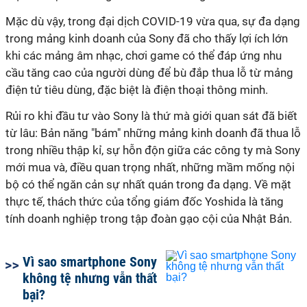
Mặc dù vậy, trong đại dịch COVID-19 vừa qua, sự đa dạng
trong mảng kinh doanh của Sony đã cho thấy lợi ích lớn
khi các mảng âm nhạc, chơi game có thể đáp ứng nhu
cầu tăng cao của người dùng để bù đắp thua lỗ từ mảng
điện tử tiêu dùng, đặc biệt là điện thoại thông minh.
Rủi ro khi đầu tư vào Sony là thứ mà giới quan sát đã biết
từ lâu: Bản năng "bám" những mảng kinh doanh đã thua lỗ
trong nhiều thập kỉ, sự hỗn độn giữa các công ty mà Sony
mới mua và, điều quan trọng nhất, những mầm mống nội
bộ có thể ngăn cản sự nhất quán trong đa dạng. Về mặt
thực tế, thách thức của tổng giám đốc Yoshida là tăng
tính doanh nghiệp trong tập đoàn gạo cội của Nhật Bản.
Vì sao smartphone Sony
không tệ nhưng vẫn thất
bại?