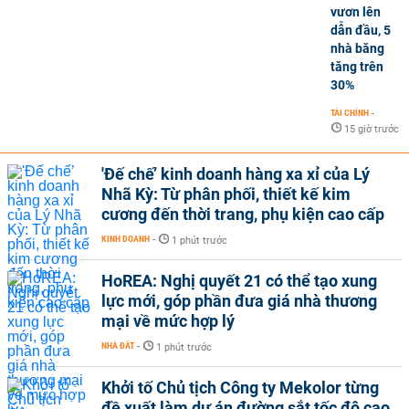
vươn lên
dẫn đầu, 5
nhà băng
tăng trên
30%
TÀI CHÍNH
-
15 giờ trước
'Đế chế’ kinh doanh hàng xa xỉ của Lý
Nhã Kỳ: Từ phân phối, thiết kế kim
cương đến thời trang, phụ kiện cao cấp
KINH DOANH
-
1 phút trước
HoREA: Nghị quyết 21 có thể tạo xung
lực mới, góp phần đưa giá nhà thương
mại về mức hợp lý
NHÀ ĐẤT
-
1 phút trước
Khởi tố Chủ tịch Công ty Mekolor từng
đề xuất làm dự án đường sắt tốc độ cao