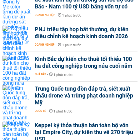
Bắc - Nam 100 tỷ USD bằng vốn tự có
DOANH NGHIỆP
-
1 phút trước
PNJ triệu tập họp bất thường, dự kiến
điều chỉnh kế hoạch kinh doanh 2026
DOANH NGHIỆP
-
1 phút trước
Kinh Bắc dự kiến cho thuê tối thiểu 100
ha đất công nghiệp trong nửa cuối năm
NHÀ ĐẤT
-
1 phút trước
Trung Quốc tung đòn đáp trả, siết xuất
khẩu drone và trừng phạt doanh nghiệp
Mỹ
QUỐC TẾ
-
1 phút trước
Keppel ký thỏa thuận bán toàn bộ vốn
tại Empire City, dự kiến thu về 270 triệu
USD