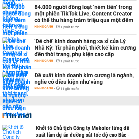
84.000 người đồng loạt ‘ném tiền’ trong
một phiên TikTok Live, Content Creator
có thể thu hàng trăm triệu qua một đêm
KINH DOANH
-
1 phút trước
'Đế chế’ kinh doanh hàng xa xỉ của Lý
Nhã Kỳ: Từ phân phối, thiết kế kim cương
đến thời trang, phụ kiện cao cấp
KINH DOANH
-
1 phút trước
Đề xuất kinh doanh kim cương là ngành,
nghề có điều kiện như vàng
KINH DOANH
-
11 giờ trước
Tin mới
Khởi tố Chủ tịch Công ty Mekolor từng đề
xuất làm dự án đường sắt tốc độ cao Bắc -