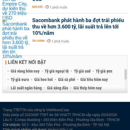
NHÀ ĐẤT
-
1 phút trước
Sacombank phát hành ba đợt trái phiếu
thu về hơn 3.600 tỷ, lãi suất trả lên tới
10%/năm
TÀI CHÍNH
-
1 phút trước
LIÊN KẾT NỔI BẬT
Giá vàng hôm nay
Tỷ giá ngoại tệ
Tỷ giá usd
Tỷ giá yen
Tỷ giá euro
Giá heo hơi
Giá cà phê
Giá tiêu hôm nay
Lãi suất ngân hàng
Giá xăng dầu
Giá thép hôm nay
Giá sầu riêng
Giá thịt heo
Giá gạo
Giá cao su
Best Retail Brokers
Diễn đàn đầu tư Việt Nam 2026
Trang TTĐTTH của công ty VietNewsCorp
Giấy phép số 3323/GP-TTĐT do Sở VH&TT TP.HCM cấp ngày 20/3/2026
Lầu 5 - Compa Building - 293 Điện Biên Phủ - Phường Gia Định - TP.HCM
Chi nhánh:
Số 5 - Khu 38A Trần Phú - Phường Ba Đình - TP. Hà Nội
Chịu trách nhiệm nội dung:
Hoàng Hữu Lợi