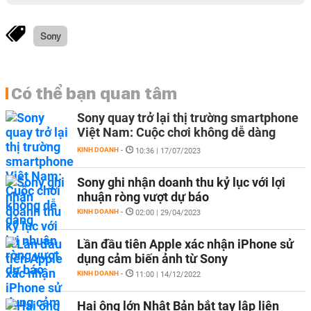
Sony
Có thể bạn quan tâm
Sony quay trở lại thị trường smartphone
Việt Nam: Cuộc chơi không dễ dàng
KINH DOANH
-
10:36 | 17/07/2023
Sony ghi nhận doanh thu kỷ lục với lợi
nhuận ròng vượt dự báo
KINH DOANH
-
02:00 | 29/04/2023
Lần đầu tiên Apple xác nhận iPhone sử
dụng cảm biến ảnh từ Sony
KINH DOANH
-
11:00 | 14/12/2022
Hai ông lớn Nhật Bản bắt tay lập liên