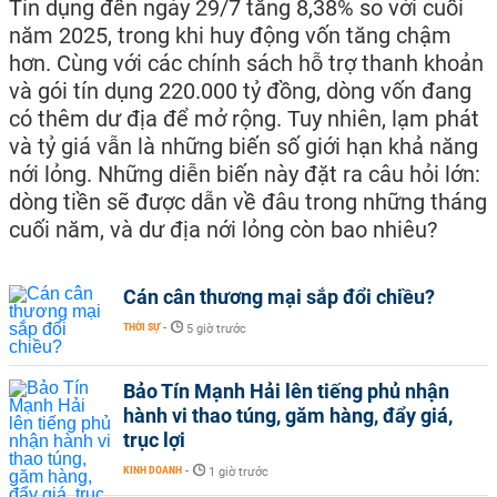
Tín dụng đến ngày 29/7 tăng 8,38% so với cuối
năm 2025, trong khi huy động vốn tăng chậm
hơn. Cùng với các chính sách hỗ trợ thanh khoản
và gói tín dụng 220.000 tỷ đồng, dòng vốn đang
có thêm dư địa để mở rộng. Tuy nhiên, lạm phát
và tỷ giá vẫn là những biến số giới hạn khả năng
nới lỏng. Những diễn biến này đặt ra câu hỏi lớn:
dòng tiền sẽ được dẫn về đâu trong những tháng
cuối năm, và dư địa nới lỏng còn bao nhiêu?
Cán cân thương mại sắp đổi chiều?
THỜI SỰ
-
5 giờ trước
Bảo Tín Mạnh Hải lên tiếng phủ nhận
hành vi thao túng, găm hàng, đẩy giá,
trục lợi
KINH DOANH
-
1 giờ trước