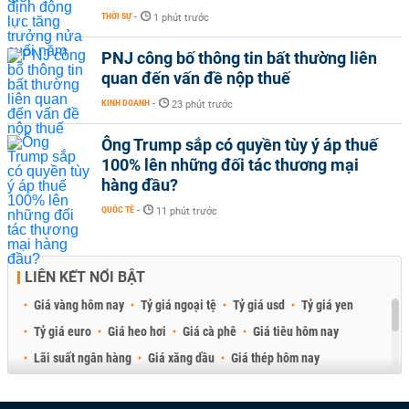
THỜI SỰ
-
1 phút trước
PNJ công bố thông tin bất thường liên
quan đến vấn đề nộp thuế
KINH DOANH
-
23 phút trước
Ông Trump sắp có quyền tùy ý áp thuế
100% lên những đối tác thương mại
hàng đầu?
QUỐC TẾ
-
11 phút trước
LIÊN KẾT NỔI BẬT
Giá vàng hôm nay
Tỷ giá ngoại tệ
Tỷ giá usd
Tỷ giá yen
Tỷ giá euro
Giá heo hơi
Giá cà phê
Giá tiêu hôm nay
Lãi suất ngân hàng
Giá xăng dầu
Giá thép hôm nay
Giá sầu riêng
Giá thịt heo
Giá gạo
Giá cao su