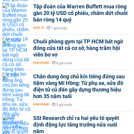
Tập đoàn của Warren Buffett mua ròng
gần 20 tỷ USD cổ phiếu, chấm dứt chuỗi
bán ròng 14 quý
QUỐC TẾ
-
7 giờ trước
Chuỗi phòng gym tại TP HCM bất ngờ
đóng cửa tất cả cơ sở, hàng trăm hội
viên bơ vơ
KINH DOANH
-
8 giờ trước
Chân dung ông chủ kín tiếng đứng sau
tiệm vàng Mi Hồng: Từ phụ xe, sửa đồ
điện tử cũ đến gây dựng thương hiệu
hơn 35 năm tuổi
KINH DOANH
-
3 giờ trước
SSI Research chỉ ra hai yếu tố quyết
định động lực tăng trưởng nửa cuối
năm