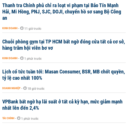
Thanh tra Chính phủ chỉ ra loạt vi phạm tại Bảo Tín Mạnh
Hải, Mi Hồng, PNJ, SJC, DOJI, chuyển hồ sơ sang Bộ Công
an
KINH DOANH
-
11 giờ trước
Chuỗi phòng gym tại TP HCM bất ngờ đóng cửa tất cả cơ sở,
hàng trăm hội viên bơ vơ
KINH DOANH
-
1 phút trước
Lịch cổ tức tuần tới: Masan Consumer, BSR, MB chốt quyền,
tỷ lệ cao nhất 100%
DOANH NGHIỆP
-
18 giờ trước
VPBank bất ngờ hạ lãi suất ở tất cả kỳ hạn, mức giảm mạnh
nhất lên đến 2,4%
TÀI CHÍNH
-
1 phút trước