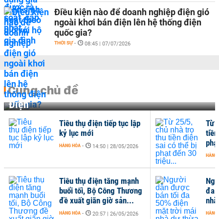
Điều kiện nào để doanh nghiệp điện gió
ngoài khơi bán điện lên hệ thống điện
quốc gia?
THỜI SỰ
-
08:45 | 07/07/2026
Cùng chủ đề
Điện
Tiêu thụ điện tiếp tục lập
Từ 2
kỷ lục mới
tiền
phạt
HÀNG HÓA
-
14:50 | 28/05/2026
HÀNG
Tiêu thụ điện tăng mạnh
Ngư
buổi tối, Bộ Công Thương
đa 
đề xuất giãn giờ sản...
nhà
HÀNG HÓA
-
HÀNG
20:57 | 26/05/2026