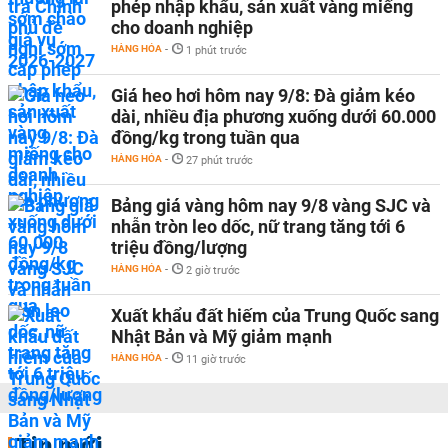
phép nhập khẩu, sản xuất vàng miếng
cho doanh nghiệp
HÀNG HÓA
-
1 phút trước
Giá heo hơi hôm nay 9/8: Đà giảm kéo
dài, nhiều địa phương xuống dưới 60.000
đồng/kg trong tuần qua
HÀNG HÓA
-
27 phút trước
Bảng giá vàng hôm nay 9/8 vàng SJC và
nhẫn tròn leo dốc, nữ trang tăng tới 6
triệu đồng/lượng
HÀNG HÓA
-
2 giờ trước
Xuất khẩu đất hiếm của Trung Quốc sang
Nhật Bản và Mỹ giảm mạnh
HÀNG HÓA
-
11 giờ trước
Tin mới