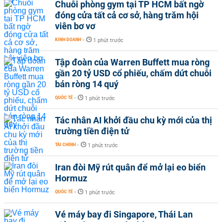
Chuỗi phòng gym tại TP HCM bất ngờ
đóng cửa tất cả cơ sở, hàng trăm hội
viên bơ vơ
KINH DOANH
-
1 phút trước
Tập đoàn của Warren Buffett mua ròng
gần 20 tỷ USD cổ phiếu, chấm dứt chuỗi
bán ròng 14 quý
QUỐC TẾ
-
1 phút trước
Tác nhân AI khởi đầu chu kỳ mới của thị
trường tiền điện tử
TÀI CHÍNH
-
1 phút trước
Iran đòi Mỹ rút quân để mở lại eo biển
Hormuz
QUỐC TẾ
-
1 phút trước
Vé máy bay đi Singapore, Thái Lan