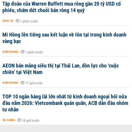
Tập đoàn của Warren Buffett mua ròng gần 20 tỷ USD cổ
phiếu, chấm dứt chuỗi bán ròng 14 quý
QUỐC TẾ
-
1 phút trước
Mi Hồng lên tiếng sau kết luận về tồn tại trong kinh doanh
vàng bạc
KINH DOANH
-
1 phút trước
AEON bán mảng siêu thị tại Thái Lan, dồn lực cho ‘cuộc
chiến’ tại Việt Nam
KINH DOANH
-
17 giờ trước
TOP 10 ngân hàng lãi lớn nhất từ kinh doanh ngoại hối nửa
đầu năm 2026: Vietcombank quán quân, ACB dẫn đầu nhóm
tư nhân
TÀI CHÍNH
-
18 giờ trước