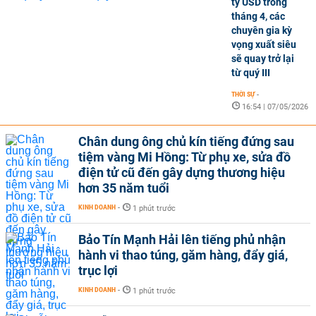
tỷ USD trong
tháng 4, các
chuyên gia kỳ
vọng xuất siêu
sẽ quay trở lại
từ quý III
THỜI SỰ
-
16:54 | 07/05/2026
Chân dung ông chủ kín tiếng đứng sau
tiệm vàng Mi Hồng: Từ phụ xe, sửa đồ
điện tử cũ đến gây dựng thương hiệu
hơn 35 năm tuổi
KINH DOANH
-
1 phút trước
Bảo Tín Mạnh Hải lên tiếng phủ nhận
hành vi thao túng, găm hàng, đẩy giá,
trục lợi
KINH DOANH
-
1 phút trước