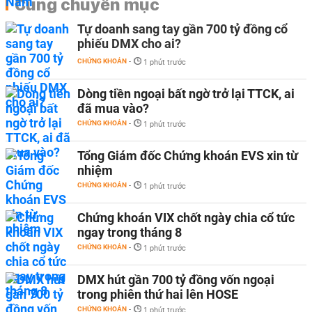
Cùng chuyên mục
Tự doanh sang tay gần 700 tỷ đồng cổ
phiếu DMX cho ai?
CHỨNG KHOÁN
-
1 phút trước
Dòng tiền ngoại bất ngờ trở lại TTCK, ai
đã mua vào?
CHỨNG KHOÁN
-
1 phút trước
Tổng Giám đốc Chứng khoán EVS xin từ
nhiệm
CHỨNG KHOÁN
-
1 phút trước
Chứng khoán VIX chốt ngày chia cổ tức
ngay trong tháng 8
CHỨNG KHOÁN
-
1 phút trước
DMX hút gần 700 tỷ đồng vốn ngoại
trong phiên thứ hai lên HOSE
CHỨNG KHOÁN
-
1 phút trước