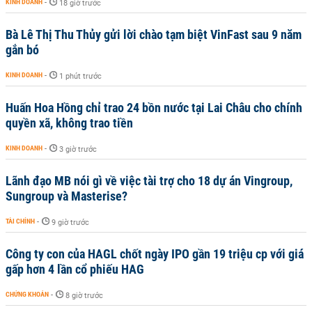
KINH DOANH
-
18 giờ trước
Bà Lê Thị Thu Thủy gửi lời chào tạm biệt VinFast sau 9 năm
gắn bó
KINH DOANH
-
1 phút trước
Huấn Hoa Hồng chỉ trao 24 bồn nước tại Lai Châu cho chính
quyền xã, không trao tiền
KINH DOANH
-
3 giờ trước
Lãnh đạo MB nói gì về việc tài trợ cho 18 dự án Vingroup,
Sungroup và Masterise?
TÀI CHÍNH
-
9 giờ trước
Công ty con của HAGL chốt ngày IPO gần 19 triệu cp với giá
gấp hơn 4 lần cổ phiếu HAG
CHỨNG KHOÁN
-
8 giờ trước