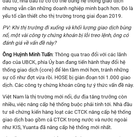
đầu tư, nhà đầu tư có có thể dùng hệ thống giao dịch
nhưng vẫn cần những doanh nghiệp minh bạch hơn. Đó là
yếu tố cần thiết cho thị trường trong giai đọan 2019.
PV: Khi thị trường đi xuống và khối lượng giao dịch bùng
nổ, một vài công ty chứng khoán bị lỗi treo lệnh, ông có
đánh giá về vấn đề này?
Ông Huỳnh Minh Tuấn
: Thông qua trao đổi với các lãnh
đạo của UBCK, phía Ủy ban đang tiến hành thay đổi hệ
thống giao dịch (core) để lên tầm mới hơn, tránh những
sự cố như đợt vừa rồi. HOSE bị gián đoạn tới 1.000 giao
dịch. Các công ty chứng khoán cũng tự ý thức vấn đề này.
Việt Nam là thị trường mới nổi, dư địa tăng trưởng còn
nhiều, việc nâng cấp hệ thống buộc phải tính tới. Nhà đầu
tư sẽ chứng kiến hàng loạt các CTCK nâng cấp hệ thống
giao dịch bao gồm cả CTCK trong nước và nước ngoài
như KIS, Yuanta đã nâng cấp hệ thống mới nhất.