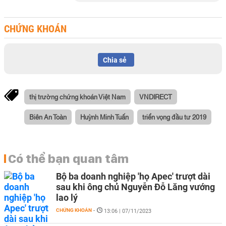
CHỨNG KHOÁN
Chia sẻ
thị trường chứng khoán Việt Nam
VNDIRECT
Biên An Toàn
Huỳnh Minh Tuấn
triển vọng đầu tư 2019
Có thể bạn quan tâm
Bộ ba doanh nghiệp 'họ Apec' trượt dài
sau khi ông chủ Nguyễn Đỗ Lăng vướng
lao lý
CHỨNG KHOÁN
-
13:06 | 07/11/2023