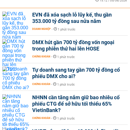
15:12 | 05/08/2026
EVN đã xóa sạch lỗ lũy kế, thu gần
353.000 tỷ đồng sau nửa năm
DOANH NGHIỆP
-
1 phút trước
DMX hút gần 700 tỷ đồng vốn ngoại
trong phiên thứ hai lên HOSE
CHỨNG KHOÁN
-
1 phút trước
Tự doanh sang tay gần 700 tỷ đồng cổ
phiếu DMX cho ai?
CHỨNG KHOÁN
-
1 phút trước
NHNN cần tăng nắm giữ bao nhiêu cổ
phiếu CTG để sở hữu tối thiểu 65%
VietinBank?
CHỨNG KHOÁN
-
1 phút trước