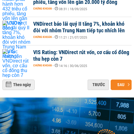
phiếu, tăng vốn lên gần 20.000 tỷ đồng
CHỨNG KHOÁN
-
08:31 | 18/09/2025
VNDirect báo lãi quý II tăng 7%, khoản khó
đòi với nhóm Trung Nam tiếp tục nhích lên
CHỨNG KHOÁN
-
11:21 | 21/07/2025
VIS Rating: VNDirect rút vốn, cơ cấu cổ đông
thu hẹp còn 7
CHỨNG KHOÁN
-
14:16 | 30/06/2025
Theo ngày
TRƯỚC
SAU