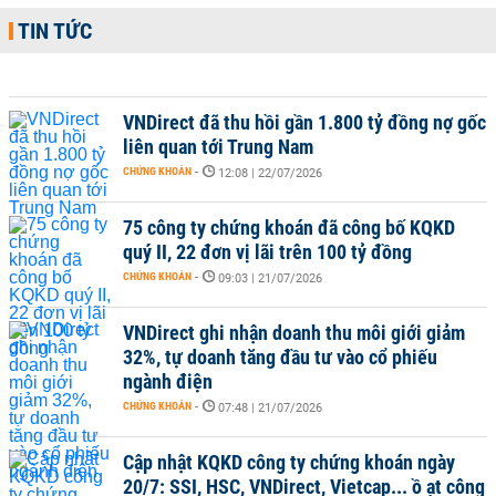
TIN TỨC
VNDirect đã thu hồi gần 1.800 tỷ đồng nợ gốc
liên quan tới Trung Nam
CHỨNG KHOÁN
-
12:08 | 22/07/2026
75 công ty chứng khoán đã công bố KQKD
quý II, 22 đơn vị lãi trên 100 tỷ đồng
CHỨNG KHOÁN
-
09:03 | 21/07/2026
VNDirect ghi nhận doanh thu môi giới giảm
32%, tự doanh tăng đầu tư vào cổ phiếu
ngành điện
CHỨNG KHOÁN
-
07:48 | 21/07/2026
Cập nhật KQKD công ty chứng khoán ngày
20/7: SSI, HSC, VNDirect, Vietcap... ồ ạt công