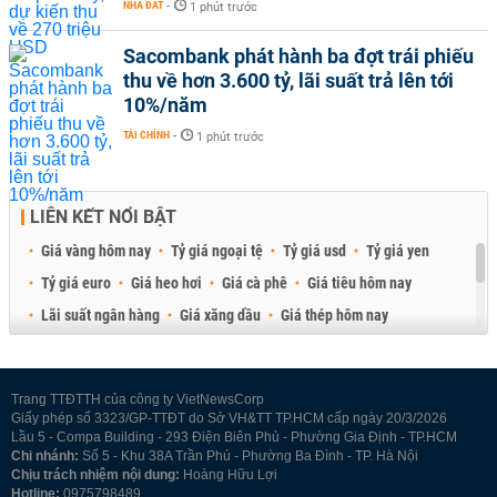
NHÀ ĐẤT
-
1 phút trước
Sacombank phát hành ba đợt trái phiếu
thu về hơn 3.600 tỷ, lãi suất trả lên tới
10%/năm
TÀI CHÍNH
-
1 phút trước
LIÊN KẾT NỔI BẬT
Giá vàng hôm nay
Tỷ giá ngoại tệ
Tỷ giá usd
Tỷ giá yen
Tỷ giá euro
Giá heo hơi
Giá cà phê
Giá tiêu hôm nay
Lãi suất ngân hàng
Giá xăng dầu
Giá thép hôm nay
Giá sầu riêng
Giá thịt heo
Giá gạo
Giá cao su
Best Retail Brokers
Diễn đàn đầu tư Việt Nam 2026
Trang TTĐTTH của công ty VietNewsCorp
Giấy phép số 3323/GP-TTĐT do Sở VH&TT TP.HCM cấp ngày 20/3/2026
Lầu 5 - Compa Building - 293 Điện Biên Phủ - Phường Gia Định - TP.HCM
Chi nhánh:
Số 5 - Khu 38A Trần Phú - Phường Ba Đình - TP. Hà Nội
Chịu trách nhiệm nội dung:
Hoàng Hữu Lợi
Hotline:
0975798489