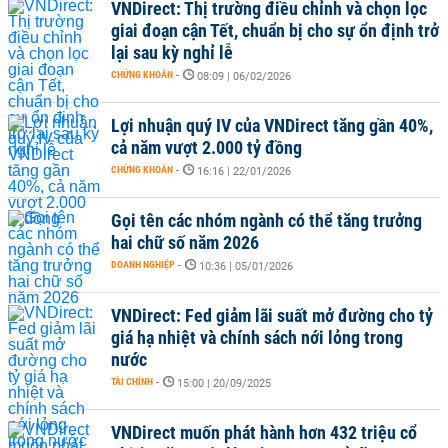
VNDirect: Thị trường điều chỉnh và chọn lọc
giai đoạn cận Tết, chuẩn bị cho sự ổn định trở
lại sau kỳ nghỉ lễ
CHỨNG KHOÁN
-
08:09 | 06/02/2026
Lợi nhuận quý IV của VNDirect tăng gần 40%,
cả năm vượt 2.000 tỷ đồng
CHỨNG KHOÁN
-
16:16 | 22/01/2026
Gọi tên các nhóm ngành có thể tăng trưởng
hai chữ số năm 2026
DOANH NGHIỆP
-
10:36 | 05/01/2026
VNDirect: Fed giảm lãi suất mở đường cho tỷ
giá hạ nhiệt và chính sách nới lỏng trong
nước
TÀI CHÍNH
-
15:00 | 20/09/2025
VNDirect muốn phát hành hơn 432 triệu cổ