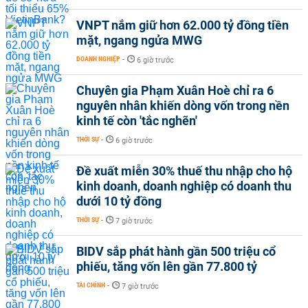
VNPT nắm giữ hơn 62.000 tỷ đồng tiền
mặt, ngang ngửa MWG
DOANH NGHIỆP
-
6 giờ trước
Chuyên gia Phạm Xuân Hoè chỉ ra 6
nguyên nhân khiến dòng vốn trong nền
kinh tế còn 'tắc nghẽn'
THỜI SỰ
-
6 giờ trước
Đề xuất miễn 30% thuế thu nhập cho hộ
kinh doanh, doanh nghiệp có doanh thu
dưới 10 tỷ đồng
THỜI SỰ
-
7 giờ trước
BIDV sắp phát hành gần 500 triệu cổ
phiếu, tăng vốn lên gần 77.800 tỷ
TÀI CHÍNH
-
7 giờ trước