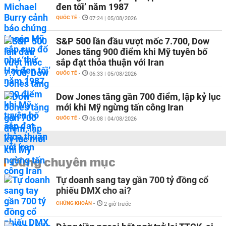
đen tối’ năm 1987
QUỐC TẾ
-
07:24 | 05/08/2026
S&P 500 lần đầu vượt mốc 7.700, Dow
Jones tăng 900 điểm khi Mỹ tuyên bố
sắp đạt thỏa thuận với Iran
QUỐC TẾ
-
06:33 | 05/08/2026
Dow Jones tăng gần 700 điểm, lập kỷ lục
mới khi Mỹ ngừng tấn công Iran
QUỐC TẾ
-
06:08 | 04/08/2026
Cùng chuyên mục
Tự doanh sang tay gần 700 tỷ đồng cổ
phiếu DMX cho ai?
CHỨNG KHOÁN
-
2 giờ trước