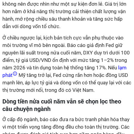
không nên được nhìn như một sự kiện đơn lẻ. Giá trị lớn
hơn nằm ở khả năng thị trường cải thiện chất lượng vận
hành, mở rộng chiều sâu thanh khoản và tăng sức hấp
dẫn với dòng vốn tổ chức.
Ở chiều ngược lại, kịch bản tích cực vẫn phụ thuộc vào
môi trường vĩ mô bên ngoài. Báo cáo giả định Fed giữ
nguyên lãi suất trong nửa cuối năm, DXY duy trì dưới 100
điểm, tỷ giá USD/VND ổn định với mức tăng 1–2% trong
năm 2026 và tín dụng toàn hệ thống tăng 17%. Nếu
lạm
phát
Mỹ tăng trở lại, Fed cứng rắn hơn hoặc đồng USD
mạnh lên, áp lực tỷ giá và dòng vốn có thể quay lại với các
thị trường mới nổi, trong đó có Việt Nam.
Dòng
tiền
nửa cuối năm vẫn sẽ chọn lọc theo
câu chuyện ngành
Ở cấp độ ngành, báo cáo đưa ra bức tranh phân hóa thay
vì một triển vọng tăng đồng đều cho toàn thị trường. Các