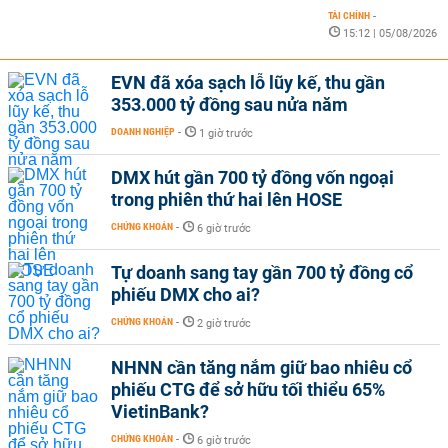
TÀI CHÍNH
-
15:12 | 05/08/2026
EVN đã xóa sạch lỗ lũy kế, thu gần
353.000 tỷ đồng sau nửa năm
DOANH NGHIỆP
-
1 giờ trước
DMX hút gần 700 tỷ đồng vốn ngoại
trong phiên thứ hai lên HOSE
CHỨNG KHOÁN
-
6 giờ trước
Tự doanh sang tay gần 700 tỷ đồng cổ
phiếu DMX cho ai?
CHỨNG KHOÁN
-
2 giờ trước
NHNN cần tăng nắm giữ bao nhiêu cổ
phiếu CTG để sở hữu tối thiểu 65%
VietinBank?
CHỨNG KHOÁN
-
6 giờ trước