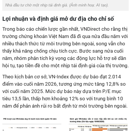
Nhà đầu tư chờ một nhịp tái định giá. (Ảnh minh hoạ: AI tạo).
Lợi nhuận và định giá mở dư địa cho chỉ số
Trong báo cáo chiến lược gần nhất, VNDirect cho rằng thị
trường chứng khoán Việt Nam đã đi qua nửa đầu năm với
nhiều thách thức từ môi trường bên ngoài, song vẫn cho
thấy khả năng chống chịu tích cực. Bước sang nửa cuối
năm, nhóm phân tích kỳ vọng các động lực hỗ trợ sẽ dần
hội tụ, tạo tiền đề cho một nhịp tái định giá của thị trường.
Theo kịch bản cơ sở, VN-Index được dự báo đạt 2.014
điểm vào cuối năm 2026, tương ứng mức tăng 12,8% so
với cuối năm 2025. Mức dự báo này dựa trên P/E mục
tiêu 13,5 lần, thấp hơn khoảng 12% so với trung bình 10
năm để phản ánh rủi ro bất định từ môi trường bên ngoài.