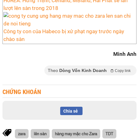
HoREA: Hưng Thịnh, Cenland, MBland, Hải Phát sẽ lần
lượt lên sàn trong 2018
Công ty con của Habeco bị xử phạt ngay trước ngày
chào sàn
Minh Anh
Theo
Dòng Vốn Kinh Doanh
Copy link
CHỨNG KHOÁN
Chia sẻ
zara
lên sàn
hàng may mặc cho Zara
TDT