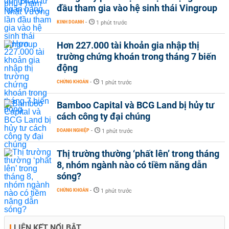
đầu tham gia vào hệ sinh thái Vingroup
KINH DOANH
-
1 phút trước
Hơn 227.000 tài khoản gia nhập thị
trường chứng khoán trong tháng 7 biến
động
CHỨNG KHOÁN
-
1 phút trước
Bamboo Capital và BCG Land bị hủy tư
cách công ty đại chúng
DOANH NGHIỆP
-
1 phút trước
Thị trường thường ‘phất lên’ trong tháng
8, nhóm ngành nào có tiềm năng dẫn
sóng?
CHỨNG KHOÁN
-
1 phút trước
LIÊN KẾT NỔI BẬT