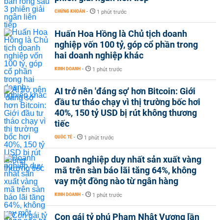
CHỨNG KHOÁN
-
1 phút trước
Huấn Hoa Hồng là Chủ tịch doanh
nghiệp vốn 100 tỷ, góp cổ phần trong
hai doanh nghiệp khác
KINH DOANH
-
1 phút trước
AI trở nên 'đáng sợ' hơn Bitcoin: Giới
đầu tư tháo chạy vì thị trường bốc hơi
40%, 150 tỷ USD bị rút không thương
tiếc
QUỐC TẾ
-
1 phút trước
Doanh nghiệp duy nhất sản xuất vàng
mã trên sàn báo lãi tăng 64%, không
vay một đồng nào từ ngân hàng
KINH DOANH
-
1 phút trước
Con gái tỷ phú Phạm Nhật Vượng lần