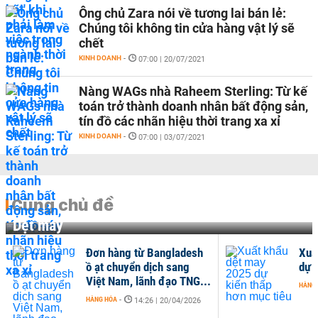
Ông chủ Zara nói về tương lai bán lẻ:
Chúng tôi không tin cửa hàng vật lý sẽ
chết
KINH DOANH
-
07:00 | 20/07/2021
Nàng WAGs nhà Raheem Sterling: Từ kế
toán trở thành doanh nhân bất động sản,
tín đồ các nhãn hiệu thời trang xa xỉ
KINH DOANH
-
07:00 | 03/07/2021
Cùng chủ đề
Dệt may
Đơn hàng từ Bangladesh
Xuấ
ồ ạt chuyển dịch sang
dự 
Việt Nam, lãnh đạo TNG...
HÀNG
HÀNG HÓA
-
14:26 | 20/04/2026