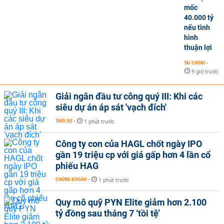
mốc
40.000 tỷ
nếu tình
hình
thuận lợi
TÀI CHÍNH
-
9 giờ trước
Giải ngân đầu tư công quý III: Khi các
siêu dự án áp sát 'vạch đích'
THỜI SỰ
-
1 phút trước
Công ty con của HAGL chốt ngày IPO
gần 19 triệu cp với giá gấp hơn 4 lần cổ
phiếu HAG
CHỨNG KHOÁN
-
1 phút trước
Quy mô quỹ PYN Elite giảm hơn 2.100
tỷ đồng sau tháng 7 ‘tồi tệ’