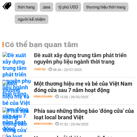
thời trang
zara
tỷ phú USD
thương hiệu thời trang
người kế nhiệm
Có thể bạn quan tâm
Đề xuất xây dựng trung tâm phát triển
nguyên phụ liệu ngành thời trang
THỜI SỰ
-
08:36 | 23/07/2025
Một thương hiệu mẹ và bé của Việt Nam
đóng cửa sau 7 năm hoạt động
KINH DOANH
-
15:00 | 28/05/2025
Phía sau những thông báo 'đóng cửa' của
loạt local brand Việt
KINH DOANH
-
07:52 | 25/04/2025