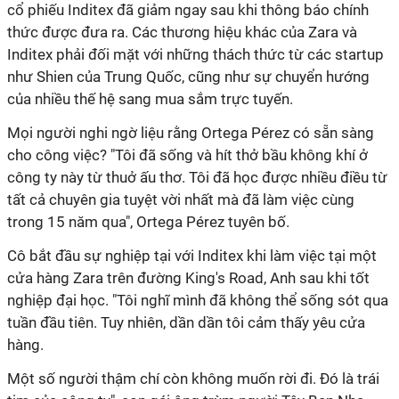
cổ phiếu Inditex đã giảm ngay sau khi thông báo chính
thức được đưa ra. Các thương hiệu khác của Zara và
Inditex phải đối mặt với những thách thức từ các startup
như Shien của Trung Quốc, cũng như sự chuyển hướng
của nhiều thế hệ sang mua sắm trực tuyến.
Mọi người nghi ngờ liệu rằng Ortega Pérez có sẵn sàng
cho công việc? "Tôi đã sống và hít thở bầu không khí ở
công ty này từ thuở ấu thơ. Tôi đã học được nhiều điều từ
tất cả chuyên gia tuyệt vời nhất mà đã làm việc cùng
trong 15 năm qua", Ortega Pérez tuyên bố.
Cô bắt đầu sự nghiệp tại với Inditex khi làm việc tại một
cửa hàng Zara trên đường King's Road, Anh sau khi tốt
nghiệp đại học. "Tôi nghĩ mình đã không thể sống sót qua
tuần đầu tiên. Tuy nhiên, dần dần tôi cảm thấy yêu cửa
hàng.
Một số người thậm chí còn không muốn rời đi. Đó là trái