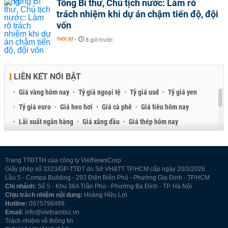
Tổng Bí thư, Chủ tịch nước: Làm rõ
trách nhiệm khi dự án chậm tiến độ, đội
vốn
THỜI SỰ
-
8 giờ trước
LIÊN KẾT NỔI BẬT
Giá vàng hôm nay
Tỷ giá ngoại tệ
Tỷ giá usd
Tỷ giá yen
Tỷ giá euro
Giá heo hơi
Giá cà phê
Giá tiêu hôm nay
Lãi suất ngân hàng
Giá xăng dầu
Giá thép hôm nay
Giá sầu riêng
Giá thịt heo
Giá gạo
Giá cao su
Best Retail Brokers
Diễn đàn đầu tư Việt Nam 2026
Trang TTĐTTH của công ty VietNewsCorp
Giấy phép số 3323/GP-TTĐT do Sở VH&TT TP.HCM cấp ngày 20/3/2026
Lầu 5 - Compa Building - 293 Điện Biên Phủ - Phường Gia Định - TP.HCM
Chi nhánh:
Số 5 - Khu 38A Trần Phú - Phường Ba Đình - TP. Hà Nội
Chịu trách nhiệm nội dung:
Hoàng Hữu Lợi
Hotline:
0975798489
Email:
info@vietnambiz.vn
Trách nhiệm về thông tin