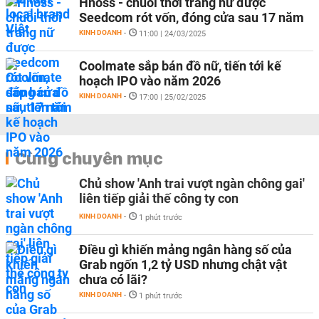
Hnoss - chuỗi thời trang nữ được
Seedcom rót vốn, đóng cửa sau 17 năm
KINH DOANH
-
11:00 | 24/03/2025
Coolmate sắp bán đồ nữ, tiến tới kế
hoạch IPO vào năm 2026
KINH DOANH
-
17:00 | 25/02/2025
Cùng chuyên mục
Chủ show 'Anh trai vượt ngàn chông gai'
liên tiếp giải thế công ty con
KINH DOANH
-
1 phút trước
Điều gì khiến mảng ngân hàng số của
Grab ngốn 1,2 tỷ USD nhưng chật vật
chưa có lãi?
KINH DOANH
-
1 phút trước