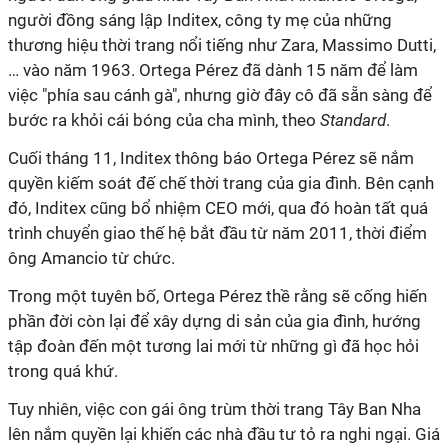
người đồng sáng lập Inditex, công ty mẹ của những
thương hiệu thời trang nổi tiếng như Zara, Massimo Dutti,
… vào năm 1963. Ortega Pérez đã dành 15 năm để làm
việc "phía sau cánh gà", nhưng giờ đây cô đã sẵn sàng để
bước ra khỏi cái bóng của cha mình, theo
Standard
.
Cuối tháng 11, Inditex thông báo Ortega Pérez sẽ nắm
quyền kiếm soát đế chế thời trang của gia đình. Bên cạnh
đó, Inditex cũng bổ nhiệm CEO mới, qua đó hoàn tất quá
trình chuyển giao thế hệ bắt đầu từ năm 2011, thời điểm
ông Amancio từ chức.
Trong một tuyên bố, Ortega Pérez thề rằng sẽ cống hiến
phần đời còn lại để xây dựng di sản của gia đình, hướng
tập đoàn đến một tương lai mới từ những gì đã học hỏi
trong quá khứ.
Tuy nhiên, việc con gái ông trùm thời trang Tây Ban Nha
lên nắm quyền lại khiến các nhà đầu tư tỏ ra nghi ngại. Giá