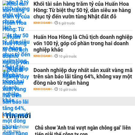
Khối tài sản hàng trăm tỷ của Huấn Hoa
Hồng: Từ biệt thự 50 tỷ, dàn siêu xe hàng
chục tỷ đến vườn tùng Nhật đắt đỏ
KINH DOANH
-
6 giờ trước
Huấn Hoa Hồng là Chủ tịch doanh nghiệp
vốn 100 tỷ, góp cổ phần trong hai doanh
nghiệp khác
KINH DOANH
-
10 giờ trước
Doanh nghiệp duy nhất sản xuất vàng mã
trên sàn báo lãi tăng 64%, không vay một
đồng nào từ ngân hàng
KINH DOANH
-
10 giờ trước
Tin mới
Chủ show 'Anh trai vượt ngàn chông gai' liên
tiếp giải thế công ty con