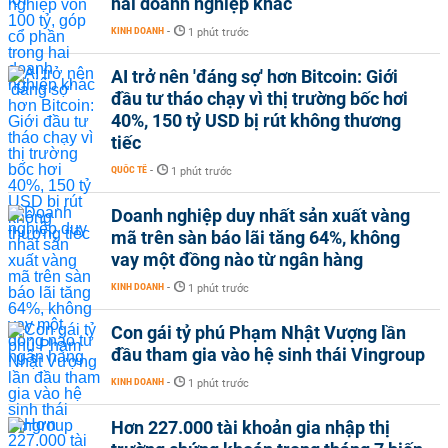
hai doanh nghiệp khác
KINH DOANH
-
1 phút trước
AI trở nên 'đáng sợ' hơn Bitcoin: Giới
đầu tư tháo chạy vì thị trường bốc hơi
40%, 150 tỷ USD bị rút không thương
tiếc
QUỐC TẾ
-
1 phút trước
Doanh nghiệp duy nhất sản xuất vàng
mã trên sàn báo lãi tăng 64%, không
vay một đồng nào từ ngân hàng
KINH DOANH
-
1 phút trước
Con gái tỷ phú Phạm Nhật Vượng lần
đầu tham gia vào hệ sinh thái Vingroup
KINH DOANH
-
1 phút trước
Hơn 227.000 tài khoản gia nhập thị