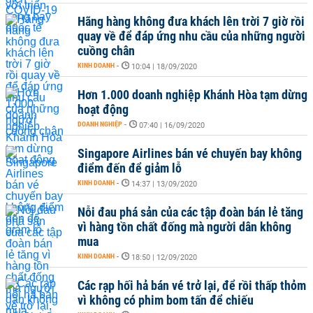
Hãng hàng không đưa khách lên trời 7 giờ rồi
quay về để đáp ứng nhu cầu của những người
cuồng chân
KINH DOANH
-
10:04 | 18/09/2020
Hơn 1.000 doanh nghiệp Khánh Hòa tạm dừng
hoạt động
DOANH NGHIỆP
-
07:40 | 16/09/2020
Singapore Airlines bán vé chuyến bay không
điểm đến để giảm lỗ
KINH DOANH
-
14:37 | 13/09/2020
Nỗi đau phá sản của các tập đoàn bán lẻ tăng
vì hàng tồn chất đống mà người dân không
mua
KINH DOANH
-
18:50 | 12/09/2020
Các rạp hối hả bán vé trở lại, để rồi thấp thỏm
vì không có phim bom tấn để chiếu