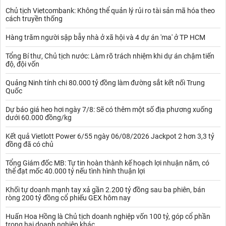
Chủ tịch Vietcombank: Không thể quản lý rủi ro tài sản mã hóa theo
cách truyền thống
Hàng trăm người sập bẫy nhà ở xã hội và 4 dự án 'ma' ở TP HCM
Tổng Bí thư, Chủ tịch nước: Làm rõ trách nhiệm khi dự án chậm tiến
độ, đội vốn
Quảng Ninh tính chi 80.000 tỷ đồng làm đường sắt kết nối Trung
Quốc
Dự báo giá heo hơi ngày 7/8: Sẽ có thêm một số địa phương xuống
dưới 60.000 đồng/kg
Kết quả Vietlott Power 6/55 ngày 06/08/2026 Jackpot 2 hơn 3,3 tỷ
đồng đã có chủ
Tổng Giám đốc MB: Tự tin hoàn thành kế hoạch lợi nhuận năm, có
thể đạt mốc 40.000 tỷ nếu tình hình thuận lợi
Khối tự doanh mạnh tay xả gần 2.200 tỷ đồng sau ba phiên, bán
ròng 200 tỷ đồng cổ phiếu GEX hôm nay
Huấn Hoa Hồng là Chủ tịch doanh nghiệp vốn 100 tỷ, góp cổ phần
trong hai doanh nghiệp khác