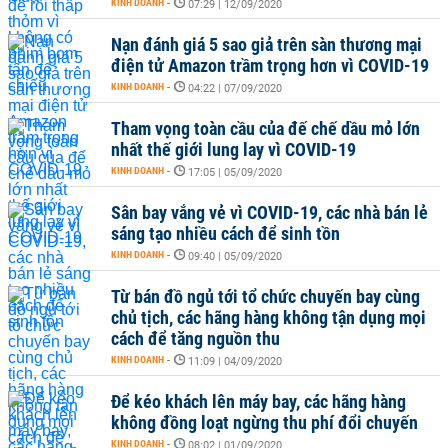
KINH DOANH
-
07:29 | 12/09/2020
Nạn đánh giá 5 sao giả trên sàn thương mại
điện tử Amazon trầm trọng hơn vì COVID-19
KINH DOANH
-
04:22 | 07/09/2020
Tham vọng toàn cầu của đế chế dầu mỏ lớn
nhất thế giới lung lay vì COVID-19
KINH DOANH
-
17:05 | 05/09/2020
Sân bay vắng vẻ vì COVID-19, các nhà bán lẻ
sáng tạo nhiều cách để sinh tồn
KINH DOANH
-
09:40 | 05/09/2020
Từ bán đồ ngủ tới tổ chức chuyến bay cùng
chủ tịch, các hãng hàng không tận dụng mọi
cách để tăng nguồn thu
KINH DOANH
-
11:09 | 04/09/2020
Để kéo khách lên máy bay, các hãng hàng
không đồng loạt ngừng thu phí đổi chuyến
KINH DOANH
-
08:02 | 01/09/2020