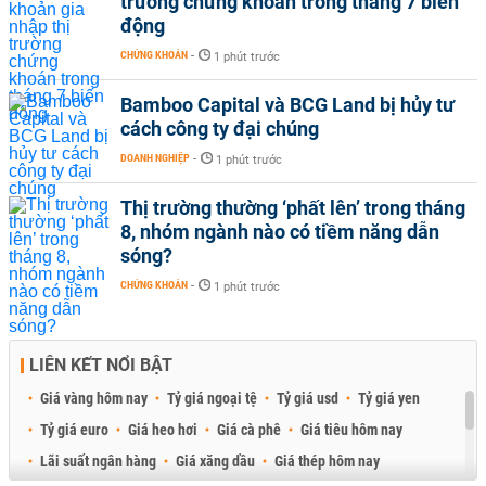
trường chứng khoán trong tháng 7 biến
động
CHỨNG KHOÁN
-
1 phút trước
Bamboo Capital và BCG Land bị hủy tư
cách công ty đại chúng
DOANH NGHIỆP
-
1 phút trước
Thị trường thường ‘phất lên’ trong tháng
8, nhóm ngành nào có tiềm năng dẫn
sóng?
CHỨNG KHOÁN
-
1 phút trước
LIÊN KẾT NỔI BẬT
Giá vàng hôm nay
Tỷ giá ngoại tệ
Tỷ giá usd
Tỷ giá yen
Tỷ giá euro
Giá heo hơi
Giá cà phê
Giá tiêu hôm nay
Lãi suất ngân hàng
Giá xăng dầu
Giá thép hôm nay