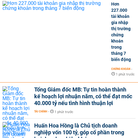
Hơn
227.000
tài khoản
gia nhập
thị trường
chứng
khoán
trong
tháng 7
biến động
CHỨNG KHOÁN
-
1 phút trước
Tổng Giám đốc MB: Tự tin hoàn thành
kế hoạch lợi nhuận năm, có thể đạt mốc
40.000 tỷ nếu tình hình thuận lợi
TÀI CHÍNH
-
1 phút trước
Huấn Hoa Hồng là Chủ tịch doanh
nghiệp vốn 100 tỷ, góp cổ phần trong