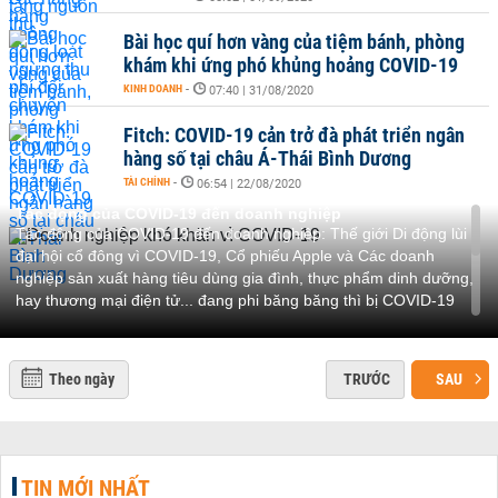
Bài học quí hơn vàng của tiệm bánh, phòng
khám khi ứng phó khủng hoảng COVID-19
KINH DOANH
-
07:40 | 31/08/2020
Fitch: COVID-19 cản trở đà phát triển ngân
hàng số tại châu Á-Thái Bình Dương
TÀI CHÍNH
-
06:54 | 22/08/2020
Tác động của COVID-19 đến doanh nghiệp
Tác động của COVID-19 đến doanh nghiệp: Thế giới Di động lùi
đại hội cổ đông vì COVID-19, Cổ phiếu Apple và Các doanh
nghiệp sản xuất hàng tiêu dùng gia đình, thực phẩm dinh dưỡng,
hay thương mại điện tử... đang phi băng băng thì bị COVID-19
tuýt còi'. Bộ Tài chính đã báo cáo Chính phủ về một số giải pháp
để tháo gỡ khó khăn cho sản xuất kinh doanh hỗ trợ thị trường
góp phần ổn định kinh tế vĩ mô.
Theo ngày
TRƯỚC
SAU
Xem thêm:
Diễn biến dịch virus carona (Covid-19)
TIN MỚI NHẤT