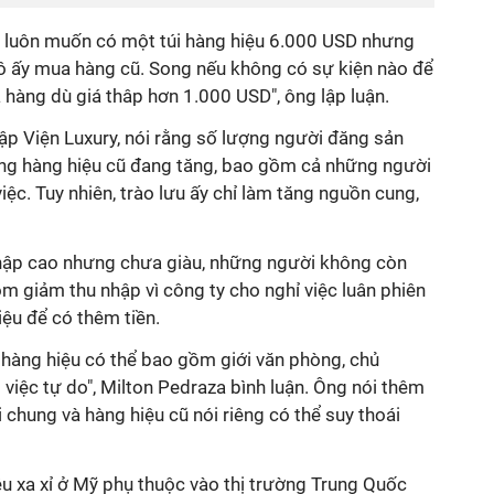
 luôn muốn có một túi hàng hiệu 6.000 USD nhưng
cô ấy mua hàng cũ. Song nếu không có sự kiện nào để
 hàng dù giá thâp hơn 1.000 USD", ông lập luận.
ập Viện Luxury, nói rằng số lượng người đăng sản
ng hàng hiệu cũ đang tăng, bao gồm cả những người
ệc. Tuy nhiên, trào lưu ấy chỉ làm tăng nguồn cung,
hập cao nhưng chưa giàu, những người không còn
m giảm thu nhập vì công ty cho nghỉ việc luân phiên
ệu để có thêm tiền.
àng hiệu có thể bao gồm giới văn phòng, chủ
việc tự do", Milton Pedraza bình luận. Ông nói thêm
i chung và hàng hiệu cũ nói riêng có thể suy thoái
iệu xa xỉ ở Mỹ phụ thuộc vào thị trường Trung Quốc