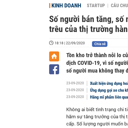
KINH DOANH
STARTUP
CÂU CHU
Số người bán tăng, số 
trêu của thị trường hà
18:18 | 22/09/2020
Chia sẻ
Tồn kho trở thành nỗi lo c
dịch COVID-19, vì số ngườ
số người mua không thay đ
Xuất hiện ứng dụng ho
23-09-2020
Ứng dụng gọi xe cho kh
23-09-2020
Hãng mĩ phẩm liên qua
23-09-2020
Không ai biết tình trạng chi 
hãm sự tăng trưởng của thị t
cấp. Số lượng người muốn bá