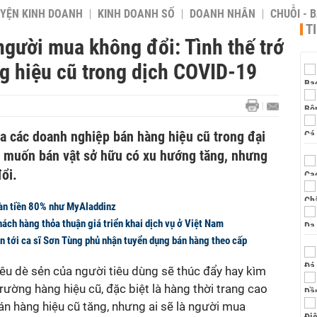
YỆN KINH DOANH
KINH DOANH SỐ
DOANH NHÂN
CHUỖI - 
T
người mua không đổi: Tình thế trớ
ng hiệu cũ trong dịch COVID-19
ủa các doanh nghiệp bán hàng hiệu cũ trong đại
i muốn bán vật sở hữu có xu hướng tăng, nhưng
ổi.
àn tiền 80% như MyAladdinz
ách hàng thỏa thuận giá triển khai dịch vụ ở Việt Nam
n tới ca sĩ Sơn Tùng phủ nhận tuyển dụng bán hàng theo cấp
tiêu dè sẻn của người tiêu dùng sẽ thúc đẩy hay kìm
rường hàng hiệu cũ, đặc biệt là hàng thời trang cao
n hàng hiệu cũ tăng, nhưng ai sẽ là người mua