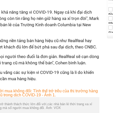
 khả năng tăng vì COVID-19. Ngay cả khi đại dịch
ng còn tin rằng họ nên giữ hàng xa xỉ trọn đời", Mark
 bán lẻ của Trường Kinh doanh Columbia tại New
ững nền tảng bán hàng hiệu cũ như RealReal hay
t khách đủ lớn để bứt phá sau đại dịch, theo CNBC.
i người theo đuổi là đơn giản. RealReal sẽ cạn dòng
i trang cũ mà không thể bán", Cohen bình luận.
u vắng các sự kiện vì COVID-19 cũng là lí do khiến
cần mua hàng hiệu.
ở thành thách thức lớn đối với các nhà bán lẻ thời trang xa xỉ
ng mà số người mua không đổi. Ảnh: VOX