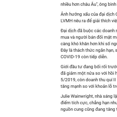
nhiều hơn châu Âu", ông bình 
Ảnh hưởng xấu của đại dịch 
LVMH nêu ra để giải thích vi
Đại dịch đã buộc các doanh n
mua và người bán đối mặt mộ
càng khó khăn hơn khi số n
Đây là thách thức ngắn hạn, 
COVID-19 còn tiếp diễn.
Giới đầu tư đang bối rối trướ
đã giảm một nửa so với hồi 
5/2019, còn doanh thu quí II
tăng mạnh so với khoản lỗ tr
Julie Wainwright, nhà sáng l
điểm tích cực, chẳng hạn như
nguồn cung cũng đang tăng tr