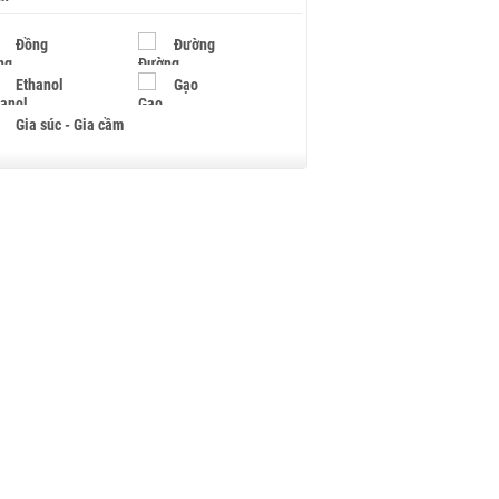
Đồng
Đường
Ethanol
Gạo
Gia súc - Gia cầm
Giấy
Gỗ
Hạt điều
Hồ tiêu - Hạt tiêu
Khí đốt
Kim loại khác
Mắc ca
Muối
Ngũ cốc
Nhựa - Hạt nhựa
Palladium
Phân bón