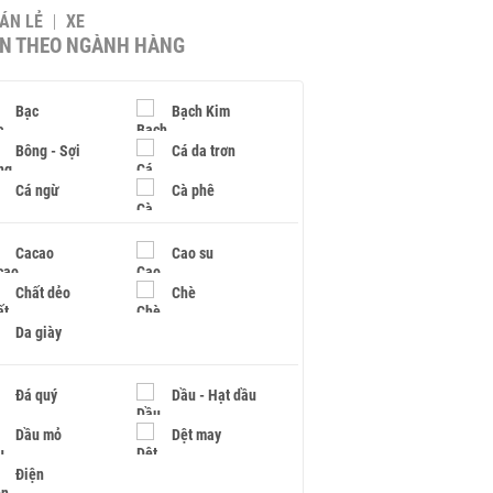
BÁN LẺ
XE
IN THEO NGÀNH HÀNG
Bạc
Bạch Kim
Bông - Sợi
Cá da trơn
Cá ngừ
Cà phê
Cacao
Cao su
Chất dẻo
Chè
Da giày
Đá quý
Dầu - Hạt dầu
Dầu mỏ
Dệt may
Điện