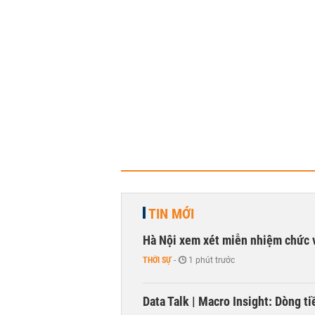
TIN MỚI
Hà Nội xem xét miễn nhiệm chức 
THỜI SỰ
-
1 phút trước
Data Talk | Macro Insight: Dòng t