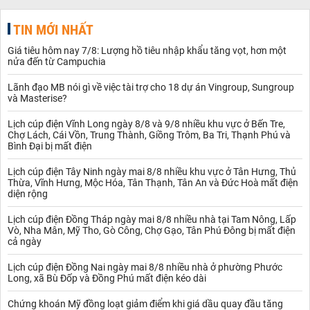
TIN MỚI NHẤT
Giá tiêu hôm nay 7/8: Lượng hồ tiêu nhập khẩu tăng vọt, hơn một
nửa đến từ Campuchia
Lãnh đạo MB nói gì về việc tài trợ cho 18 dự án Vingroup, Sungroup
và Masterise?
Lịch cúp điện Vĩnh Long ngày 8/8 và 9/8 nhiều khu vực ở Bến Tre,
Chợ Lách, Cái Vồn, Trung Thành, Giồng Trôm, Ba Tri, Thạnh Phú và
Bình Đại bị mất điện
Lịch cúp điện Tây Ninh ngày mai 8/8 nhiều khu vực ở Tân Hưng, Thủ
Thừa, Vĩnh Hưng, Mộc Hóa, Tân Thạnh, Tân An và Đức Hoà mất điện
diện rộng
Lịch cúp điện Đồng Tháp ngày mai 8/8 nhiều nhà tại Tam Nông, Lấp
Vò, Nha Mân, Mỹ Tho, Gò Công, Chợ Gạo, Tân Phú Đông bị mất điện
cả ngày
Lịch cúp điện Đồng Nai ngày mai 8/8 nhiều nhà ở phường Phước
Long, xã Bù Đốp và Đồng Phú mất điện kéo dài
Chứng khoán Mỹ đồng loạt giảm điểm khi giá dầu quay đầu tăng