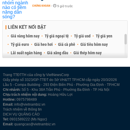
CHỨNG KHOÁN
-
9 giờ trước
LIÊN KẾT NỔI BẬT
Giá vàng hôm nay
Tỷ giá ngoại tệ
Tỷ giá usd
Tỷ giá yen
Tỷ giá euro
Giá heo hơi
Giá cà phê
Giá tiêu hôm nay
Lãi suất ngân hàng
Giá xăng dầu
Giá thép hôm nay
Giá sầu riêng
Giá thịt heo
Giá gạo
Giá cao su
Best Retail Brokers
Diễn đàn đầu tư Việt Nam 2026
Trang TTĐTTH của công ty VietNewsCorp
Giấy phép số 3323/GP-TTĐT do Sở VH&TT TP.HCM cấp ngày 20/3/2026
Lầu 5 - Compa Building - 293 Điện Biên Phủ - Phường Gia Định - TP.HCM
Chi nhánh:
Số 5 - Khu 38A Trần Phú - Phường Ba Đình - TP. Hà Nội
Chịu trách nhiệm nội dung:
Hoàng Hữu Lợi
Hotline:
0975798489
Email:
info@vietnambiz.vn
Trách nhiệm về thông tin
DỊCH VỤ QUẢNG CÁO
Tel:
0931589222 (Ms Ngọc)
Email:
quangcao@vietnambiz.vn