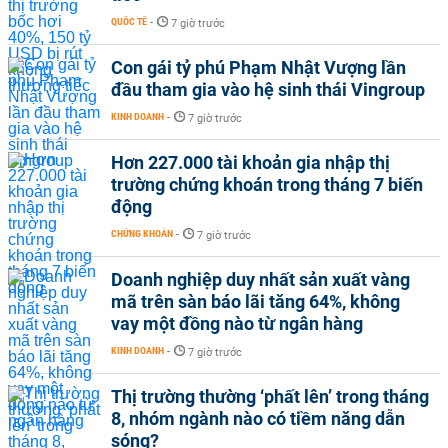
QUỐC TẾ
-
7 giờ trước
Con gái tỷ phú Phạm Nhật Vượng lần
đầu tham gia vào hệ sinh thái Vingroup
KINH DOANH
-
7 giờ trước
Hơn 227.000 tài khoản gia nhập thị
trường chứng khoán trong tháng 7 biến
động
CHỨNG KHOÁN
-
7 giờ trước
Doanh nghiệp duy nhất sản xuất vàng
mã trên sàn báo lãi tăng 64%, không
vay một đồng nào từ ngân hàng
KINH DOANH
-
7 giờ trước
Thị trường thường ‘phất lên’ trong tháng
8, nhóm ngành nào có tiềm năng dẫn
sóng?