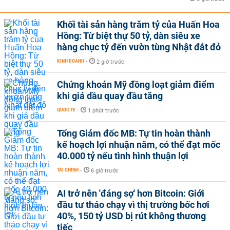
Khối tài sản hàng trăm tỷ của Huấn Hoa
Hồng: Từ biệt thự 50 tỷ, dàn siêu xe
hàng chục tỷ đến vườn tùng Nhật đắt đỏ
KINH DOANH
-
2 giờ trước
Chứng khoán Mỹ đồng loạt giảm điểm
khi giá dầu quay đầu tăng
QUỐC TẾ
-
1 phút trước
Tổng Giám đốc MB: Tự tin hoàn thành
kế hoạch lợi nhuận năm, có thể đạt mốc
40.000 tỷ nếu tình hình thuận lợi
TÀI CHÍNH
-
6 giờ trước
AI trở nên 'đáng sợ' hơn Bitcoin: Giới
đầu tư tháo chạy vì thị trường bốc hơi
40%, 150 tỷ USD bị rút không thương
tiếc