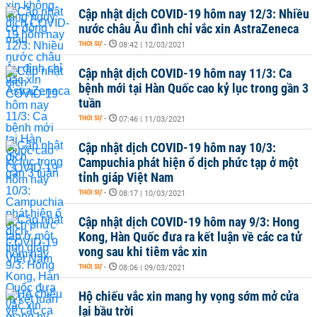
Cập nhật dịch COVID-19 hôm nay 12/3: Nhiều
nước châu Âu đình chỉ vắc xin AstraZeneca
THỜI SỰ
-
08:42 | 12/03/2021
Cập nhật dịch COVID-19 hôm nay 11/3: Ca
bệnh mới tại Hàn Quốc cao kỷ lục trong gần 3
tuần
THỜI SỰ
-
07:46 | 11/03/2021
Cập nhật dịch COVID-19 hôm nay 10/3:
Campuchia phát hiện ổ dịch phức tạp ở một
tỉnh giáp Việt Nam
THỜI SỰ
-
08:17 | 10/03/2021
Cập nhật dịch COVID-19 hôm nay 9/3: Hong
Kong, Hàn Quốc đưa ra kết luận về các ca tử
vong sau khi tiêm vắc xin
THỜI SỰ
-
08:06 | 09/03/2021
Hộ chiếu vắc xin mang hy vọng sớm mở cửa
lại bầu trời