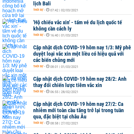
lịch Bali
THỜI SỰ
-
07:42 | 02/03/2021
'Hộ chiếu vắc xin' - tấm vé du lịch quốc tế
không cần cách ly
THỜI SỰ
-
16:40 | 01/03/2021
Cập nhật dịch COVID-19 hôm nay 1/3: Mỹ phê
duyệt loại vắc xin một liều có hiệu quả với
các biến chủng mới
THỜI SỰ
-
08:01 | 01/03/2021
Cập nhật dịch COVID-19 hôm nay 28/2: Anh
thay đổi chiến lược tiêm vắc xin
THỜI SỰ
-
06:55 | 28/02/2021
Cập nhật dịch COVID-19 hôm nay 27/2: Ca
nhiễm mới toàn cầu tăng trở lại trong tuần
qua, đặc biệt tại châu Âu
THỜI SỰ
-
08:58 | 27/02/2021