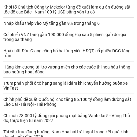
Khởi tố Chủ tịch Công ty Mekolor từng đề xuất làm dự án đường sắt
tốc độ cao Bắc - Nam 100 tỷ USD bằng vốn tự có
Nhập khẩu thép vào Mỹ tăng gần 9% trong tháng 6
Cổ phiếu VNZ tăng gần 190.000 đồng/cp sau 5 phiên, gấp đôi giá
trong ba tháng
Hoá chất Đức Giang công bố hai ứng viên HĐQT, cổ phiếu DGC tăng
trần
Hãng kim cương tài trợ vương miện cho các cuộc thi hoa hậu thông
báo ngừng hoạt động
Trùm phân phối ô tô hạng sang lãi đậm khi chuyển hướng buôn xe
VinFast
Chính phủ đề xuất Quốc hội cho tăng 86.100 tỷ đồng làm đường sắt
Lào Cai - Hà Nội - Hải Phòng
Chi hơn 78.000 tỷ đồng giải phóng mặt bằng Vành đai 5 - Vùng Thủ
đô, thực hiện từ năm 2027
Tái cấu trúc đúng hướng, Nam Hoa hái trái ngọt trong kết quả kinh
doanh nửa đầu 2026