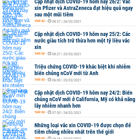
Cập nhật dịch COVID-19 hôm nay 26/2: Vắc
xin Pfizer và AstraZeneca đạt hiệu quả ngay
sau một mũi tiêm
THỜI SỰ
-
08:37 | 26/02/2021
Cập nhật dịch COVID-19 hôm nay 25/2: Các
nước giàu tích trữ thừa hơn một tỷ liều vắc
xin
THỜI SỰ
-
08:27 | 25/02/2021
Triệu chứng COVID-19 khác biệt khi nhiễm
biến chủng nCoV mới từ Anh
THỜI SỰ
-
06:00 | 25/02/2021
Cập nhật dịch COVID-19 hôm nay 24/2: Biến
chủng nCoV mới ở California, Mỹ có khả năng
lây nhiễm nhanh hơn
THỜI SỰ
-
07:50 | 24/02/2021
Những loại vắc xin COVID-19 được chọn để
tiêm chủng nhiều nhất trên thế giới
THỜI SỰ
-
19:16 | 23/02/2021