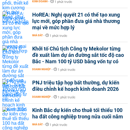
KINH DOANH
-
1 phút trước
HoREA: Nghị quyết 21 có thể tạo xung
lực mới, góp phần đưa giá nhà thương
mại về mức hợp lý
NHÀ ĐẤT
-
1 phút trước
Khởi tố Chủ tịch Công ty Mekolor từng
đề xuất làm dự án đường sắt tốc độ cao
Bắc - Nam 100 tỷ USD bằng vốn tự có
DOANH NGHIỆP
-
1 phút trước
PNJ triệu tập họp bất thường, dự kiến
điều chỉnh kế hoạch kinh doanh 2026
DOANH NGHIỆP
-
1 phút trước
Kinh Bắc dự kiến cho thuê tối thiểu 100
ha đất công nghiệp trong nửa cuối năm
NHÀ ĐẤT
-
1 phút trước