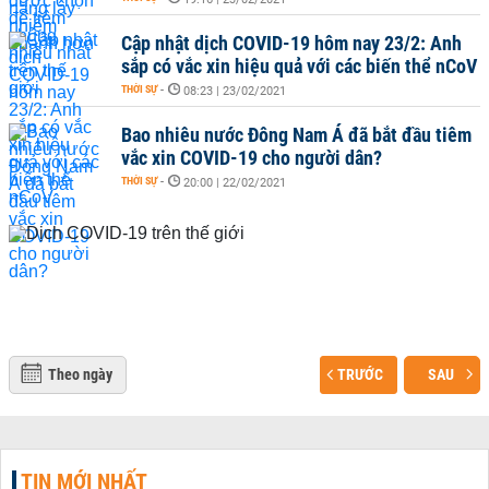
Cập nhật dịch COVID-19 hôm nay 23/2: Anh
sắp có vắc xin hiệu quả với các biến thể nCoV
THỜI SỰ
-
08:23 | 23/02/2021
Bao nhiêu nước Đông Nam Á đã bắt đầu tiêm
vắc xin COVID-19 cho người dân?
THỜI SỰ
-
20:00 | 22/02/2021
Theo ngày
TRƯỚC
SAU
TIN MỚI NHẤT