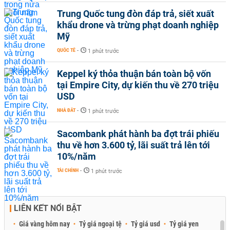
Trung Quốc tung đòn đáp trả, siết xuất
khẩu drone và trừng phạt doanh nghiệp
Mỹ
QUỐC TẾ
-
1 phút trước
Keppel ký thỏa thuận bán toàn bộ vốn
tại Empire City, dự kiến thu về 270 triệu
USD
NHÀ ĐẤT
-
1 phút trước
Sacombank phát hành ba đợt trái phiếu
thu về hơn 3.600 tỷ, lãi suất trả lên tới
10%/năm
TÀI CHÍNH
-
1 phút trước
LIÊN KẾT NỔI BẬT
Giá vàng hôm nay
Tỷ giá ngoại tệ
Tỷ giá usd
Tỷ giá yen