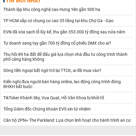
TIN MỚI NHẤT
Thành lập khu công nghệ cao Hưng Yên gần 500 ha
TP HCM sắp có chung cư cao 35 tầng tại khu Chợ Gà - Gạo
EVN đã xóa sạch lỗ lũy kế, thu gần 353.000 tỷ đồng sau nửa năm
Tự doanh sang tay gần 700 tỷ đồng cổ phiếu DMX cho ai?
Thu hồi 89 ha đất để đấu giá lựa chọn nhà đầu tư công trình thành
phố cảng hàng không
Dòng tiền ngoại bất ngờ trở lại TTCK, ai đã mua vào?
Kiến nghị đưa người bán hàng online, lao động công trình đóng
BHXH bắt buộc
TikToker Khánh Sky, Vua Quạt, Hồ Văn Khoa bị khởi tố
Tổng Giám đốc Chứng khoán EVS xin từ nhiệm
Căn hộ 2PN+ The Parkland: Lựa chọn linh hoạt cho hành trình an cư