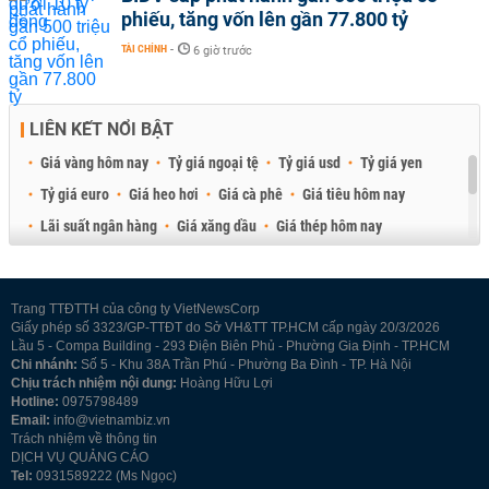
phiếu, tăng vốn lên gần 77.800 tỷ
TÀI CHÍNH
-
6 giờ trước
LIÊN KẾT NỔI BẬT
Giá vàng hôm nay
Tỷ giá ngoại tệ
Tỷ giá usd
Tỷ giá yen
Tỷ giá euro
Giá heo hơi
Giá cà phê
Giá tiêu hôm nay
Lãi suất ngân hàng
Giá xăng dầu
Giá thép hôm nay
Giá sầu riêng
Giá thịt heo
Giá gạo
Giá cao su
Best Retail Brokers
Diễn đàn đầu tư Việt Nam 2026
Trang TTĐTTH của công ty VietNewsCorp
Giấy phép số 3323/GP-TTĐT do Sở VH&TT TP.HCM cấp ngày 20/3/2026
Lầu 5 - Compa Building - 293 Điện Biên Phủ - Phường Gia Định - TP.HCM
Chi nhánh:
Số 5 - Khu 38A Trần Phú - Phường Ba Đình - TP. Hà Nội
Chịu trách nhiệm nội dung:
Hoàng Hữu Lợi
Hotline:
0975798489
Email:
info@vietnambiz.vn
Trách nhiệm về thông tin
DỊCH VỤ QUẢNG CÁO
Tel:
0931589222 (Ms Ngọc)