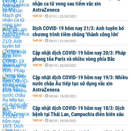
nhận ca tử vong sau tiêm vắc xin
AstraZeneca
THỜI SỰ
-
07:51 | 22/03/2021
Dịch COVID-19 hôm nay 21/3: Anh tuyên bố
chương trình tiêm chủng 'thành công lớn'
THỜI SỰ
-
08:31 | 21/03/2021
Cập nhật dịch COVID-19 hôm nay 20/3: Pháp
phong tỏa Paris và nhiều vùng phía Bắc
THỜI SỰ
-
08:10 | 20/03/2021
Cập nhật dịch COVID-19 hôm nay 19/3: Nhiều
nước châu Âu tiếp tục sử dụng vắc xin
AstraZeneca
THỜI SỰ
-
08:04 | 19/03/2021
Cập nhật dịch COVID-19 hôm nay 18/3: Dịch
bệnh tại Thái Lan, Campuchia diễn biến xấu
THỜI SỰ
-
08:25 | 18/03/2021