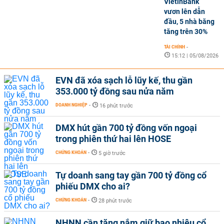
VietinBank
vươn lên dẫn
đầu, 5 nhà băng
tăng trên 30%
TÀI CHÍNH
-
15:12 | 05/08/2026
EVN đã xóa sạch lỗ lũy kế, thu gần
353.000 tỷ đồng sau nửa năm
DOANH NGHIỆP
-
16 phút trước
DMX hút gần 700 tỷ đồng vốn ngoại
trong phiên thứ hai lên HOSE
CHỨNG KHOÁN
-
5 giờ trước
Tự doanh sang tay gần 700 tỷ đồng cổ
phiếu DMX cho ai?
CHỨNG KHOÁN
-
28 phút trước
NHNN cần tăng nắm giữ bao nhiêu cổ