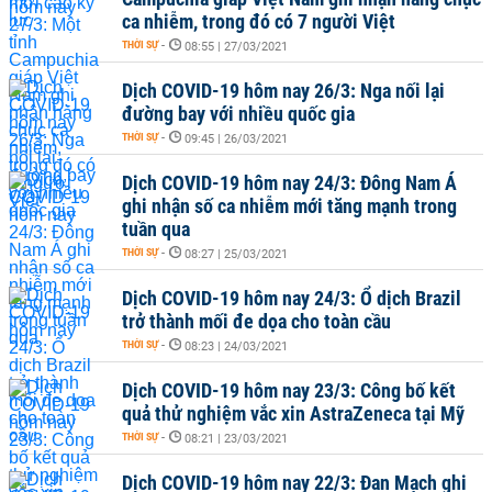
ca nhiễm, trong đó có 7 người Việt
THỜI SỰ
-
08:55 | 27/03/2021
Dịch COVID-19 hôm nay 26/3: Nga nối lại
đường bay với nhiều quốc gia
THỜI SỰ
-
09:45 | 26/03/2021
Dịch COVID-19 hôm nay 24/3: Đông Nam Á
ghi nhận số ca nhiễm mới tăng mạnh trong
tuần qua
THỜI SỰ
-
08:27 | 25/03/2021
Dịch COVID-19 hôm nay 24/3: Ổ dịch Brazil
trở thành mối đe dọa cho toàn cầu
THỜI SỰ
-
08:23 | 24/03/2021
Dịch COVID-19 hôm nay 23/3: Công bố kết
quả thử nghiệm vắc xin AstraZeneca tại Mỹ
THỜI SỰ
-
08:21 | 23/03/2021
Dịch COVID-19 hôm nay 22/3: Đan Mạch ghi