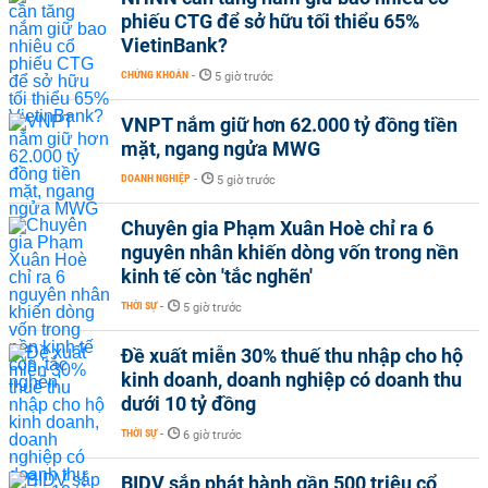
phiếu CTG để sở hữu tối thiểu 65%
VietinBank?
CHỨNG KHOÁN
-
5 giờ trước
VNPT nắm giữ hơn 62.000 tỷ đồng tiền
mặt, ngang ngửa MWG
DOANH NGHIỆP
-
5 giờ trước
Chuyên gia Phạm Xuân Hoè chỉ ra 6
nguyên nhân khiến dòng vốn trong nền
kinh tế còn 'tắc nghẽn'
THỜI SỰ
-
5 giờ trước
Đề xuất miễn 30% thuế thu nhập cho hộ
kinh doanh, doanh nghiệp có doanh thu
dưới 10 tỷ đồng
THỜI SỰ
-
6 giờ trước
BIDV sắp phát hành gần 500 triệu cổ