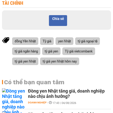
TÀI CHÍNH
Chia sẻ
đồng Yên Nhật
Tỷ giá
yen Nhật
tỷ giá ngoại tệ
tỷ giá ngân hàng
tỷ giá yen
Tỷ giá vietcombank
tỷ giá yen Nhật
tỷ giá yen Nhật hôm nay
Có thể bạn quan tâm
Đồng yen Nhật tăng giá, doanh nghiệp
nào chịu ảnh hưởng?
DOANH NGHIỆP
-
17:43 | 04/08/2026