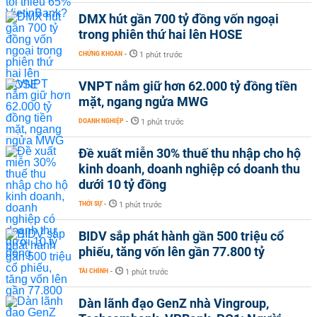
DMX hút gần 700 tỷ đồng vốn ngoại
trong phiên thứ hai lên HOSE
CHỨNG KHOÁN
-
1 phút trước
VNPT nắm giữ hơn 62.000 tỷ đồng tiền
mặt, ngang ngửa MWG
DOANH NGHIỆP
-
1 phút trước
Đề xuất miễn 30% thuế thu nhập cho hộ
kinh doanh, doanh nghiệp có doanh thu
dưới 10 tỷ đồng
THỜI SỰ
-
1 phút trước
BIDV sắp phát hành gần 500 triệu cổ
phiếu, tăng vốn lên gần 77.800 tỷ
TÀI CHÍNH
-
1 phút trước
Dàn lãnh đạo GenZ nhà Vingroup,