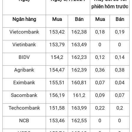
phiên hôm trước
Ngân hàng
Mua
Bán
Mua
Bán
Vietcombank
153,42
162,38
0,18
0,19
Vietinbank
153,79
163,49
0
0
BIDV
154,2
162,23
0,12
0,14
Agribank
154,47
162,39
0,36
0,38
Eximbank
155,51
160,81
0,07
0,04
Sacombank
156,19
161,2
0,09
0,07
Techcombank
151,58
163,99
0,22
0,2
NCB
153,46
162,55
0
0