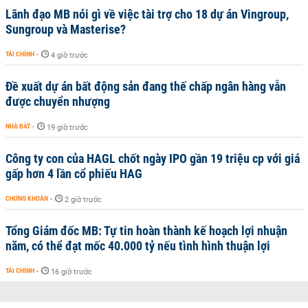
Lãnh đạo MB nói gì về việc tài trợ cho 18 dự án Vingroup,
Sungroup và Masterise?
TÀI CHÍNH
-
4 giờ trước
Đề xuất dự án bất động sản đang thế chấp ngân hàng vẫn
được chuyển nhượng
NHÀ ĐẤT
-
19 giờ trước
Công ty con của HAGL chốt ngày IPO gần 19 triệu cp với giá
gấp hơn 4 lần cổ phiếu HAG
CHỨNG KHOÁN
-
2 giờ trước
Tổng Giám đốc MB: Tự tin hoàn thành kế hoạch lợi nhuận
năm, có thể đạt mốc 40.000 tỷ nếu tình hình thuận lợi
TÀI CHÍNH
-
16 giờ trước