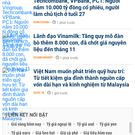
Techcombank, VPBank, PC1: Người
nắm 10.000 tỷ đồng cổ phiếu, người
làm chủ tịch ở tuổi 27
KINH DOANH
-
1 phút trước
Lãnh đạo Vinamilk: Tăng quy mô đàn
bò thêm 8.000 con, đã chốt giá nguyên
liệu đến tháng 11
DOANH NGHIỆP
-
1 phút trước
Việt Nam muốn phát triển quỹ hưu trí:
Từ tiết kiệm gia đình thành nguồn cấp
vốn dài hạn và kinh nghiệm từ Malaysia
QUỐC TẾ
-
1 giờ trước
LIÊN KẾT NỔI BẬT
Giá vàng hôm nay
Tỷ giá ngoại tệ
Tỷ giá usd
Tỷ giá yen
Tỷ giá euro
Giá heo hơi
Giá cà phê
Giá tiêu hôm nay