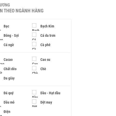
HƯƠNG
IN THEO NGÀNH HÀNG
Bạc
Bạch Kim
Bông - Sợi
Cá da trơn
Cá ngừ
Cà phê
Cacao
Cao su
Chất dẻo
Chè
Da giày
Đá quý
Dầu - Hạt dầu
Dầu mỏ
Dệt may
Điện