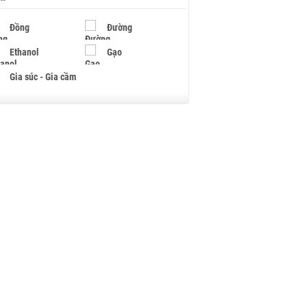
Đồng
Đường
Ethanol
Gạo
Gia súc - Gia cầm
Giấy
Gỗ
Hạt điều
Hồ tiêu - Hạt tiêu
Khí đốt
Kim loại khác
Mắc ca
Muối
Ngũ cốc
Nhựa - Hạt nhựa
Palladium
Phân bón