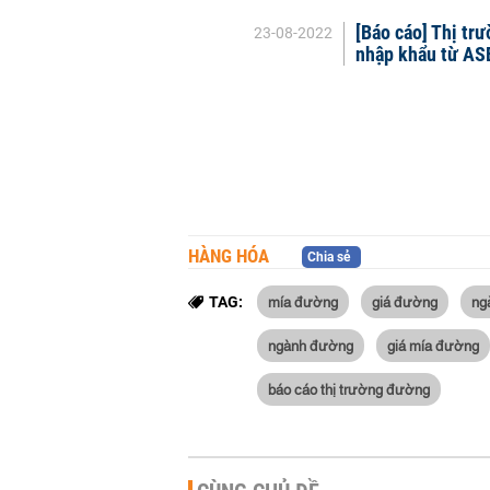
[Báo cáo] Thị t
23-08-2022
nhập khẩu từ AS
HÀNG HÓA
Chia sẻ
mía đường
giá đường
ng
TAG:
ngành đường
giá mía đường
báo cáo thị trường đường