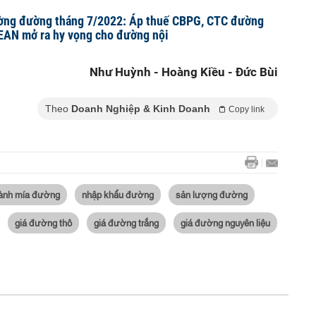
rường đường tháng 7/2022: Áp thuế CBPG, CTC đường
EAN mở ra hy vọng cho đường nội
Như Huỳnh - Hoàng Kiều - Đức Bùi
Theo
Doanh Nghiệp & Kinh Doanh
Copy link
ành mía đường
nhập khẩu đường
sản lượng đường
giá đường thô
giá đường trắng
giá đường nguyên liệu