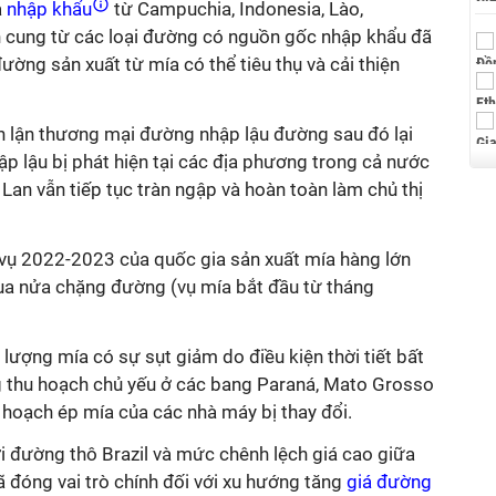
a
nhập khẩu
từ Campuchia, Indonesia, Lào,
n cung từ các loại đường có nguồn gốc nhập khẩu đã
ường sản xuất từ mía có thể tiêu thụ và cải thiện
an lận thương mại đường nhập lậu đường sau đó lại
ập lậu bị phát hiện tại các địa phương trong cả nước
an vẫn tiếp tục tràn ngập và hoàn toàn làm chủ thị
ên vụ 2022-2023 của quốc gia sản xuất mía hàng lớn
i qua nửa chặng đường (vụ mía bắt đầu từ tháng
 lượng mía
có sự
sụt giảm do điều kiện thời tiết bất
g thu hoạch chủ yếu ở các bang Paraná, Mato Grosso
 hoạch ép mía của các nhà máy bị thay đổi.
ới đường thô Brazil và mức chênh lệch giá cao giữa
 đóng vai trò chính
đối với
xu hướng tăng
giá đường