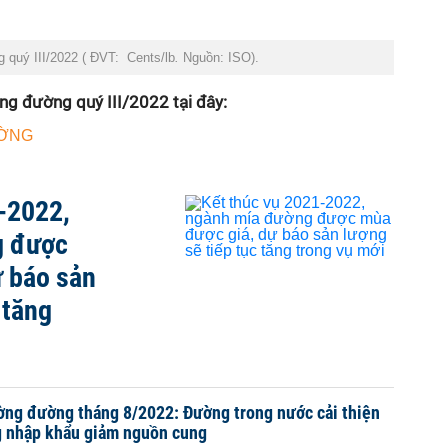
g quý III/2022 ( ĐVT: Cents/lb
.
Nguồn: ISO).
ờng đường quý III/2022 tại đây:
ƯỜNG
-2022,
g được
ự báo sản
 tăng
ường đường tháng 8/2022: Đường trong nước cải thiện
g nhập khẩu giảm nguồn cung