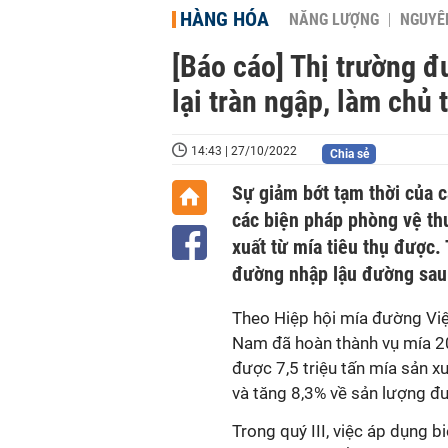
HÀNG HÓA
NĂNG LƯỢNG
NGUYÊN
[Báo cáo] Thị trường đ
lại tràn ngập, làm chủ 
14:43 | 27/10/2022
Chia sẻ
Sự giảm bớt tạm thời của 
các biện pháp phòng vệ t
xuất từ mía tiêu thụ được.
đường nhập lậu đường sau 
Theo
Hiệp hội mía đường Vi
Nam đã hoàn thành vụ mía 20
được 7,5 triệu tấn mía sản x
và tăng 8,3% về sản lượng đ
Trong quý III, việc áp dụng 