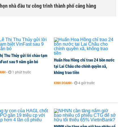
chọn nhà đầu tư công trình thành phố cảng hàng
TCK, ai đã mua vào?
hị Thu Thủy gửi lời chào tạm
Huấn Hoa Hồng chỉ trao 24 bồn nước
ine, lao động công trình đóng BHXH bắt buộc
nFast sau 9 năm gắn bó
tại Lai Châu cho chính quyền xã,
không trao tiền
OANH
-
1 phút trước
KINH DOANH
-
4 giờ trước
 Văn Khoa bị khởi tố
NHNN cần tăng nắm giữ bao nhiêu cổ