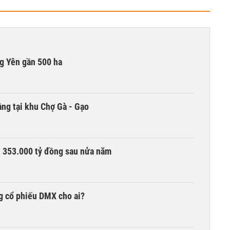
g Yên gần 500 ha
ng tại khu Chợ Gà - Gạo
ần 353.000 tỷ đồng sau nửa năm
g cổ phiếu DMX cho ai?