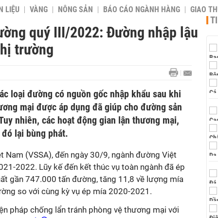
 LIỆU
VÀNG
NÔNG SẢN
BÁO CÁO NGÀNH HÀNG
GIAO T
T
ường quý III/2022: Đường nhập lậu
thị trường
các loại đường có nguồn gốc nhập khẩu sau khi
hương mại được áp dụng đã giúp cho đường sản
 Tuy nhiên, các hoạt động gian lận thương mại,
đó lại bùng phát.
ệt Nam (VSSA), đến ngày 30/9, ngành đường Việt
21-2022. Lũy kế đến kết thúc vụ toàn ngành đã ép
uất gần 747.000 tấn đường, tăng 11,8 về lượng mía
ường so với cùng kỳ vụ ép mía 2020-2021.
biện pháp chống lẩn tránh phòng vệ thương mại với