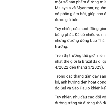
một số sản phẩm đường mí
Malaysia và Myanmar
, nguồ
có phần giảm bớt, giúp cho đ
được giá bán.
Tuy nhiên, các hoạt động gi
bùng phát. Đã có nhiều vụ nh
nhưng đường đóng bao Thái L
trường.
Trên thị trường thế giới, ni
nhất thế giới là Brazil đã đ
4/2022 đến tháng 3/2023).
Trong các tháng gần đây s
ản
lợi, ảnh hưởng đến hoạt độn
do Sul và São Paulo
khiến kế
Tuy nhiên, n
hu cầu cao đối v
đường trắng và đường thô đã