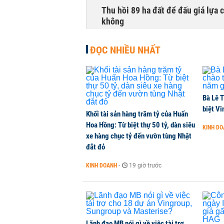
Thu hồi 89 ha đất để đấu giá lựa 
không
NHÀ ĐẤT
-
1 phút trước
ĐỌC NHIỀU NHẤT
Dòng tiền ngoại bất ngờ trở lại T
CHỨNG KHOÁN
-
1 phút trước
Bà Lê T
Kiến nghị đưa người bán hàng onl
biệt Vi
Khối tài sản hàng trăm tỷ của Huấn
THỜI SỰ
-
1 phút trước
Hoa Hồng: Từ biệt thự 50 tỷ, dàn siêu
KINH D
xe hàng chục tỷ đến vườn tùng Nhật
đắt đỏ
TikToker Khánh Sky, Vua Quạt, Hồ
KINH DOANH
-
19 giờ trước
KINH DOANH
-
1 phút trước
Lãnh đạo MB nói gì về việc tài trợ