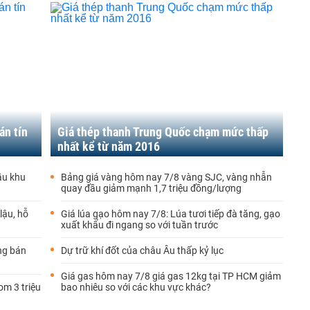
án tín
Giá thép thanh Trung Quốc chạm mức thấp
nhất kể từ năm 2016
ầu khu
Bảng giá vàng hôm nay 7/8 vàng SJC, vàng nhẫn
quay đầu giảm mạnh 1,7 triệu đồng/lượng
lậu, hỗ
Giá lúa gạo hôm nay 7/8: Lúa tươi tiếp đà tăng, gạo
xuất khẩu đi ngang so với tuần trước
ống bán
Dự trữ khí đốt của châu Âu thấp kỷ lục
Giá gas hôm nay 7/8 giá gas 12kg tại TP HCM giảm
m 3 triệu
bao nhiêu so với các khu vực khác?