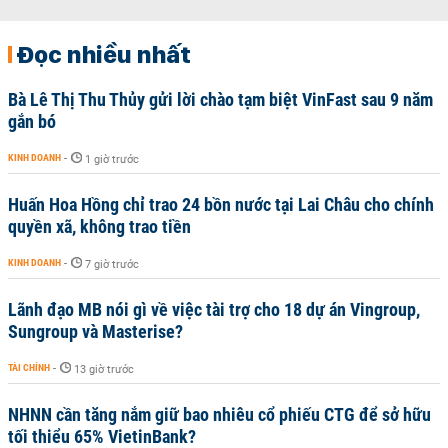
Đọc nhiều nhất
Bà Lê Thị Thu Thủy gửi lời chào tạm biệt VinFast sau 9 năm
gắn bó
KINH DOANH
-
1 giờ trước
Huấn Hoa Hồng chỉ trao 24 bồn nước tại Lai Châu cho chính
quyền xã, không trao tiền
KINH DOANH
-
7 giờ trước
Lãnh đạo MB nói gì về việc tài trợ cho 18 dự án Vingroup,
Sungroup và Masterise?
TÀI CHÍNH
-
13 giờ trước
NHNN cần tăng nắm giữ bao nhiêu cổ phiếu CTG để sở hữu
tối thiểu 65% VietinBank?