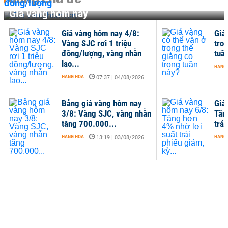
Giá vàng hôm nay
Giá vàng hôm nay 4/8:
Giá
Vàng SJC rơi 1 triệu
tro
đồng/lượng, vàng nhẫn
tuầ
lao...
HÀNG
HÀNG HÓA
-
07:37 | 04/08/2026
Bảng giá vàng hôm nay
Giá
3/8: Vàng SJC, vàng nhẫn
Tăn
tăng 700.000...
trái
HÀNG HÓA
-
HÀNG
13:19 | 03/08/2026