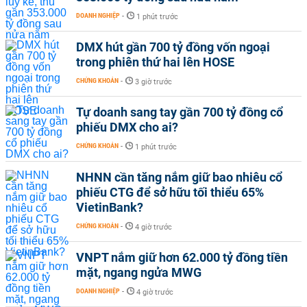
DOANH NGHIỆP
-
1 phút trước
DMX hút gần 700 tỷ đồng vốn ngoại
trong phiên thứ hai lên HOSE
CHỨNG KHOÁN
-
3 giờ trước
Tự doanh sang tay gần 700 tỷ đồng cổ
phiếu DMX cho ai?
CHỨNG KHOÁN
-
1 phút trước
NHNN cần tăng nắm giữ bao nhiêu cổ
phiếu CTG để sở hữu tối thiểu 65%
VietinBank?
CHỨNG KHOÁN
-
4 giờ trước
VNPT nắm giữ hơn 62.000 tỷ đồng tiền
mặt, ngang ngửa MWG
DOANH NGHIỆP
-
4 giờ trước