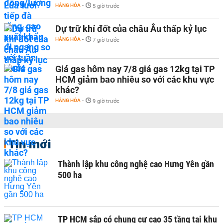
HÀNG HÓA
-
5 giờ trước
Dự trữ khí đốt của châu Âu thấp kỷ lục
HÀNG HÓA
-
7 giờ trước
Giá gas hôm nay 7/8 giá gas 12kg tại TP
HCM giảm bao nhiêu so với các khu vực
khác?
HÀNG HÓA
-
9 giờ trước
Tin mới
Thành lập khu công nghệ cao Hưng Yên gần
500 ha
TP HCM sắp có chung cư cao 35 tầng tại khu