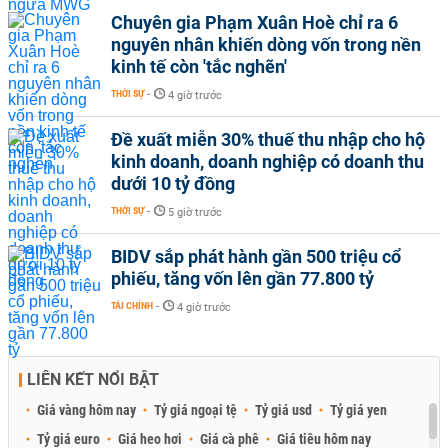
Chuyên gia Phạm Xuân Hoè chỉ ra 6
nguyên nhân khiến dòng vốn trong nền
kinh tế còn 'tắc nghẽn'
THỜI SỰ
-
4 giờ trước
Đề xuất miễn 30% thuế thu nhập cho hộ
kinh doanh, doanh nghiệp có doanh thu
dưới 10 tỷ đồng
THỜI SỰ
-
5 giờ trước
BIDV sắp phát hành gần 500 triệu cổ
phiếu, tăng vốn lên gần 77.800 tỷ
TÀI CHÍNH
-
4 giờ trước
LIÊN KẾT NỔI BẬT
Giá vàng hôm nay
Tỷ giá ngoại tệ
Tỷ giá usd
Tỷ giá yen
Tỷ giá euro
Giá heo hơi
Giá cà phê
Giá tiêu hôm nay