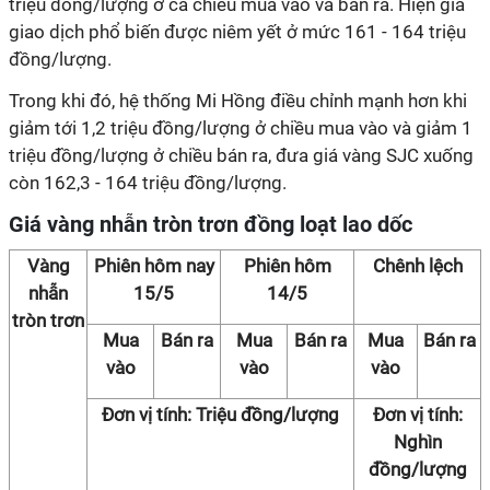
triệu đồng/lượng ở cả chiều mua vào và bán ra. Hiện giá
giao dịch phổ biến được niêm yết ở mức 161 - 164 triệu
đồng/lượng.
Trong khi đó, hệ thống Mi Hồng điều chỉnh mạnh hơn khi
giảm tới 1,2 triệu đồng/lượng ở chiều mua vào và giảm 1
triệu đồng/lượng ở chiều bán ra, đưa giá vàng SJC xuống
còn 162,3 - 164 triệu đồng/lượng.
Giá vàng nhẫn tròn trơn đồng loạt lao dốc
Vàng
Phiên hôm nay
Phiên hôm
Chênh lệch
nhẫn
15/5
14/5
tròn trơn
Mua
Bán ra
Mua
Bán ra
Mua
Bán ra
vào
vào
vào
Đơn vị tính: Triệu đồng/lượng
Đơn vị tính:
Nghìn
đồng/lượng