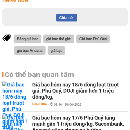
Chia sẻ
Bảng giá bạc
giá bạc thế giới
Giá bạc Phú Quý
giá bạc Ancarat
giá bạc
Có thể bạn quan tâm
Giá bạc hôm nay 18/6 đồng loạt trượt
giá, Phú Quý, DOJI giảm hơn 1 triệu
đồng/kg,
HÀNG HÓA
-
09:46 | 18/06/2026
Giá bạc hôm nay 17/6 Phú Quý tăng
mạnh gần 1 triệu đồng/kg, Sacombank,
Ancarat cũng chung xu hướng