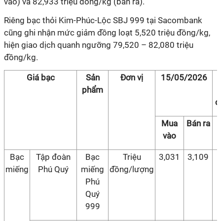
vào) và 82,933 triệu đồng/kg (bán ra).
Riêng bạc thỏi Kim-Phúc-Lộc SBJ 999 tại Sacombank
cũng ghi nhận mức giảm đồng loạt 5,520 triệu đồng/kg,
hiện giao dịch quanh ngưỡng 79,520 – 82,080 triệu
đồng/kg.
Giá bạc
Sản
Đơn vị
15/05/2026
phẩm
đ
Mua
Bán ra
vào
Bạc
Tập đoàn
Bạc
Triệu
3,031
3,109
miếng
Phú Quý
miếng
đồng/lượng
Phú
Quý
999