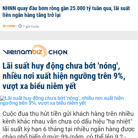
NHNN quay đầu bơm ròng gần 25.000 tỷ tuần qua, lãi suất
liên ngân hàng tăng trở lại
TÀI CHÍNH
-
7 giờ trước
Lãi suất huy động chưa bớt 'nóng',
nhiều nơi xuất hiện ngưỡng trên 9%,
vượt xa biểu niêm yết
Cuộc đua thu hút tiền gửi khách hàng trên nhiều
kênh khác nhau vẫn chưa có dấu hiệu "hạ nhiệt"
lãi suất kỳ hạn 6 tháng tại nhiều ngân hàng được
chào phổ biến ở mức 9%/năm, có thể lên 9,2 -