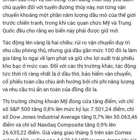
chủ quyền đối với tuyến đường thủy này, nơi từng vận
chuyển khoảng một phần năm lượng dầu mỏ của thế giới
trước chiến tranh, trong khi các quan chức Mỹ và Trung
Quốc đều cho rằng eo biển này phải được giữ mở.
Tác động lên vàng là hai chiều: rủi ro vận chuyển duy trì
nhu cầu phòng thủ, nhưng giá dầu gần mức 100 đô la làm
gia tăng lo ngại về lạm phát và giữ cho lợi suất trái phiếu
kho bạc ở mức cao. Đối với các thị trường khác, tác động
tức thời rõ ràng nhất là ở dầu thô, bảo hiểm vận chuyển,
cổ phiếu toàn cầu chịu ảnh hưởng bởi chi phí năng lượng
và nhu cầu trú ẩn an toàn của đồng đô la.
Thị trường chứng khoán Mỹ đóng cửa tăng điểm, với chỉ
số S&P 500 tăng 0,8% lên mức kỷ lục 7.501,24 điểm, chỉ
số Dow Jones Industrial Average tăng 0,7% lên 50.063,46
điểm và chỉ số Nasdaq Composite tăng 0,9% lên
26.635,22 điểm. Giá vàng giao tháng 5 trên sàn Comex