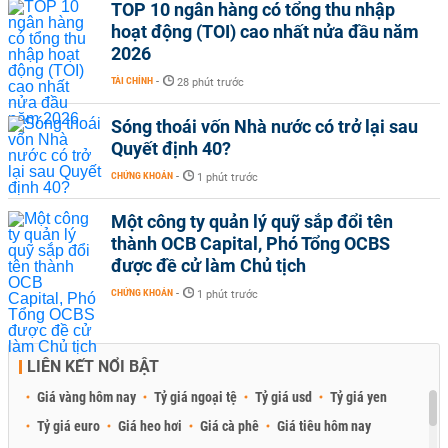
TOP 10 ngân hàng có tổng thu nhập
hoạt động (TOI) cao nhất nửa đầu năm
2026
TÀI CHÍNH
-
28 phút trước
Sóng thoái vốn Nhà nước có trở lại sau
Quyết định 40?
CHỨNG KHOÁN
-
1 phút trước
Một công ty quản lý quỹ sắp đổi tên
thành OCB Capital, Phó Tổng OCBS
được đề cử làm Chủ tịch
CHỨNG KHOÁN
-
1 phút trước
LIÊN KẾT NỔI BẬT
Giá vàng hôm nay
Tỷ giá ngoại tệ
Tỷ giá usd
Tỷ giá yen
Tỷ giá euro
Giá heo hơi
Giá cà phê
Giá tiêu hôm nay