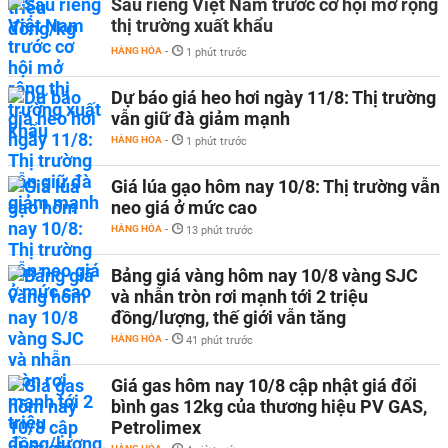
Sầu riêng Việt Nam trước cơ hội mở rộng
thị trường xuất khẩu
HÀNG HÓA
-
1 phút trước
Dự báo giá heo hơi ngày 11/8: Thị trường
vẫn giữ đà giảm mạnh
HÀNG HÓA
-
1 phút trước
Giá lúa gạo hôm nay 10/8: Thị trường vẫn
neo giá ở mức cao
HÀNG HÓA
-
13 phút trước
Bảng giá vàng hôm nay 10/8 vàng SJC
và nhẫn tròn rơi mạnh tới 2 triệu
đồng/lượng, thế giới vẫn tăng
HÀNG HÓA
-
41 phút trước
Giá gas hôm nay 10/8 cập nhật giá đổi
bình gas 12kg của thương hiệu PV GAS,
Petrolimex