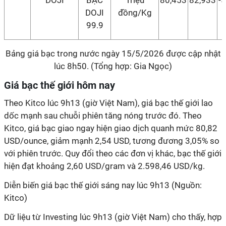
DOJI
BẠC
Triệu
80,453
82,933
-
DOJI
đồng/Kg
99.9
Bảng giá bạc trong nước ngày 15/5/2026 được cập nhật
lúc 8h50. (Tổng hợp: Gia Ngọc)
Giá bạc thế giới hôm nay
Theo Kitco lúc 9h13 (giờ Việt Nam), giá bạc thế giới lao
dốc mạnh sau chuỗi phiên tăng nóng trước đó. Theo
Kitco, giá bạc giao ngay hiện giao dịch quanh mức 80,82
USD/ounce, giảm mạnh 2,54 USD, tương đương 3,05% so
với phiên trước. Quy đổi theo các đơn vị khác, bạc thế giới
hiện đạt khoảng 2,60 USD/gram và 2.598,46 USD/kg.
Diễn biến giá bạc thế giới sáng nay lúc 9h13 (Nguồn:
Kitco)
Dữ liệu từ Investing lúc 9h13 (giờ Việt Nam) cho thấy, hợp