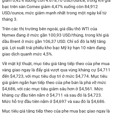
giảm 0,42% xuống còn 4.678,10 USD/ounce, trong khi giá
bạc trên sàn Comex giảm 4,47% xuống còn 84,912
USD/ounce, mức giảm mạnh nhất trong một ngày kể từ
tháng 3.
Trên các thị trường bên ngoài, giá dầu thô WTI của
Nymex đang ở mức gần 100,93 USD/thùng, trong khi giá
dầu Brent ở mức gần 106,37 USD. Chỉ số đô la Mỹ tăng
giá. Lợi suất trái phiếu kho bạc Mỹ kỳ hạn 10 năm đang
giao dịch quanh mức 4,5%.
Về mặt kỹ thuật, mục tiêu giá tăng tiếp theo của phe mua
vàng giao ngay là đẩy giá vượt qua vùng kháng cự $4,711
đến $4,723, với mục tiêu duy trì ở mức $4,774. Mục tiêu
giá giảm ngắn hạn tiếp theo của phe bán là phá vỡ mức
$4,686, với các mục tiêu giảm sâu hơn ở $4,561. Mức
kháng cự đầu tiên nằm ở $4,711 và sau đó là $4,723.
Mức hỗ trợ đầu tiên nằm ở $4,697 và sau đó là $4,686.
Mục tiêu giá tăng tiếp theo của phe mua bạc giao ngay là