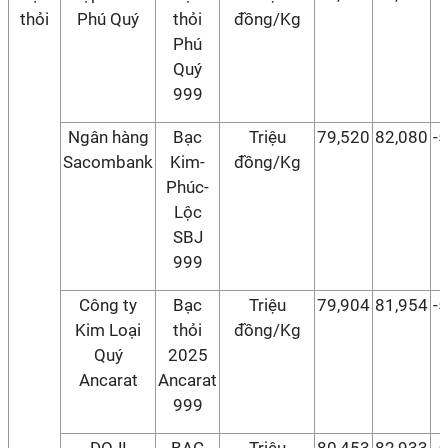
thỏi
Phú Quý
thỏi
đồng/Kg
Phú
Quý
999
Ngân hàng
Bạc
Triệu
79,520
82,080
-
Sacombank
Kim-
đồng/Kg
Phúc-
Lộc
SBJ
999
Công ty
Bạc
Triệu
79,904
81,954
-
Kim Loại
thỏi
đồng/Kg
Quý
2025
Ancarat
Ancarat
999