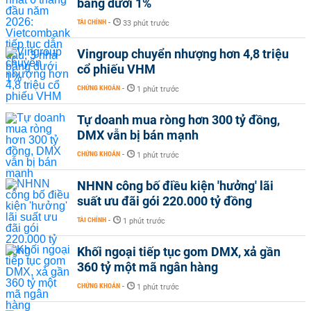
băng dưới 1%
TÀI CHÍNH
-
33 phút trước
Vingroup chuyển nhượng hơn 4,8 triệu
cổ phiếu VHM
CHỨNG KHOÁN
-
1 phút trước
Tự doanh mua ròng hơn 300 tỷ đồng,
DMX vẫn bị bán mạnh
CHỨNG KHOÁN
-
1 phút trước
NHNN công bố điều kiện 'hưởng' lãi
suất ưu đãi gói 220.000 tỷ đồng
TÀI CHÍNH
-
1 phút trước
Khối ngoại tiếp tục gom DMX, xả gần
360 tỷ một mã ngân hàng
CHỨNG KHOÁN
-
1 phút trước