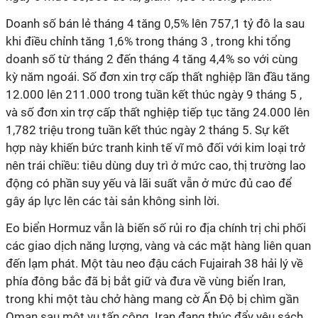
Doanh số bán lẻ tháng 4 tăng 0,5% lên 757,1 tỷ đô la sau
khi điều chỉnh tăng 1,6% trong tháng 3 , trong khi tổng
doanh số từ tháng 2 đến tháng 4 tăng 4,4% so với cùng
kỳ năm ngoái. Số đơn xin trợ cấp thất nghiệp lần đầu tăng
12.000 lên 211.000 trong tuần kết thúc ngày 9 tháng 5 ,
và số đơn xin trợ cấp thất nghiệp tiếp tục tăng 24.000 lên
1,782 triệu trong tuần kết thúc ngày 2 tháng 5. Sự kết
hợp này khiến bức tranh kinh tế vĩ mô đối với kim loại trở
nên trái chiều: tiêu dùng duy trì ở mức cao, thị trường lao
động có phần suy yếu và lãi suất vẫn ở mức đủ cao để
gây áp lực lên các tài sản không sinh lời.
Eo biển Hormuz vẫn là biến số rủi ro địa chính trị chi phối
các giao dịch năng lượng, vàng và các mặt hàng liên quan
đến lạm phát. Một tàu neo đậu cách Fujairah 38 hải lý về
phía đông bắc đã bị bắt giữ và đưa về vùng biển Iran,
trong khi một tàu chở hàng mang cờ Ấn Độ bị chìm gần
Oman sau một vụ tấn công. Iran đang thúc đẩy yêu sách