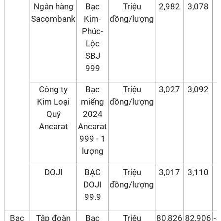
Ngân hàng
Bạc
Triệu
2,982
3,078
Sacombank
Kim-
đồng/lượng
Phúc-
Lộc
SBJ
999
Công ty
Bạc
Triệu
3,027
3,092
Kim Loại
miếng
đồng/lượng
Quý
2024
Ancarat
Ancarat
999 - 1
lượng
DOJI
BẠC
Triệu
3,017
3,110
DOJI
đồng/lượng
99.9
Bạc
Tập đoàn
Bạc
Triệu
80,826
82,906
-