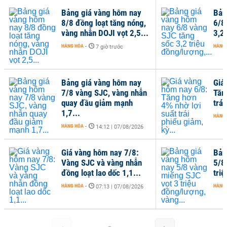
Bảng giá vàng hôm nay
Bản
8/8 đồng loạt tăng nóng,
6/8
vàng nhẫn DOJI vọt 2,5...
3,2 
HÀNG HÓA
-
HÀNG
7 giờ trước
Bảng giá vàng hôm nay
Giá
7/8 vàng SJC, vàng nhẫn
Tăn
quay đầu giảm mạnh
trái
1,7...
HÀNG
HÀNG HÓA
-
14:12 | 07/08/2026
Giá vàng hôm nay 7/8:
Bản
Vàng SJC và vàng nhẫn
5/8
đồng loạt lao dốc 1,1...
tri
HÀNG HÓA
-
HÀNG
07:13 | 07/08/2026