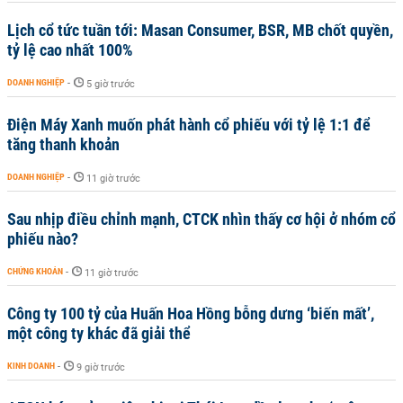
Lịch cổ tức tuần tới: Masan Consumer, BSR, MB chốt quyền,
tỷ lệ cao nhất 100%
DOANH NGHIỆP
-
5 giờ trước
Điện Máy Xanh muốn phát hành cổ phiếu với tỷ lệ 1:1 để
tăng thanh khoản
DOANH NGHIỆP
-
11 giờ trước
Sau nhịp điều chỉnh mạnh, CTCK nhìn thấy cơ hội ở nhóm cổ
phiếu nào?
CHỨNG KHOÁN
-
11 giờ trước
Công ty 100 tỷ của Huấn Hoa Hồng bỗng dưng ‘biến mất’,
một công ty khác đã giải thể
KINH DOANH
-
9 giờ trước