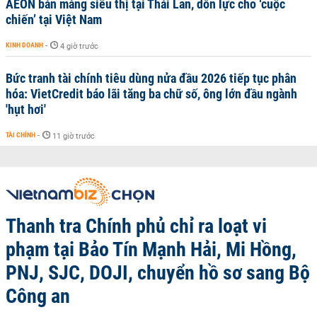
AEON bán mảng siêu thị tại Thái Lan, dồn lực cho ‘cuộc
chiến’ tại Việt Nam
KINH DOANH
-
4 giờ trước
Bức tranh tài chính tiêu dùng nửa đầu 2026 tiếp tục phân
hóa: VietCredit báo lãi tăng ba chữ số, ông lớn đầu ngành
'hụt hơi'
TÀI CHÍNH
-
11 giờ trước
Thanh tra Chính phủ chỉ ra loạt vi
phạm tại Bảo Tín Mạnh Hải, Mi Hồng,
PNJ, SJC, DOJI, chuyển hồ sơ sang Bộ
Công an