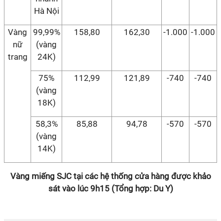
Hà Nội
Vàng
99,99%
158,80
162,30
-1.000
-1.000
nữ
(vàng
trang
24K)
75%
112,99
121,89
-740
-740
(vàng
18K)
58,3%
85,88
94,78
-570
-570
(vàng
14K)
Vàng miếng SJC tại các hệ thống cửa hàng được khảo
sát vào lúc 9h15 (Tổng hợp: Du Y)