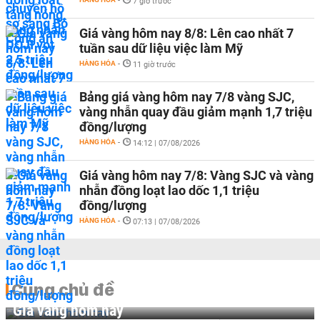
-
7 giờ trước
Giá vàng hôm nay 8/8: Lên cao nhất 7
tuần sau dữ liệu việc làm Mỹ
HÀNG HÓA
-
11 giờ trước
Bảng giá vàng hôm nay 7/8 vàng SJC,
vàng nhẫn quay đầu giảm mạnh 1,7 triệu
đồng/lượng
HÀNG HÓA
-
14:12 | 07/08/2026
Giá vàng hôm nay 7/8: Vàng SJC và vàng
nhẫn đồng loạt lao dốc 1,1 triệu
đồng/lượng
HÀNG HÓA
-
07:13 | 07/08/2026
Cùng chủ đề
Giá vàng hôm nay