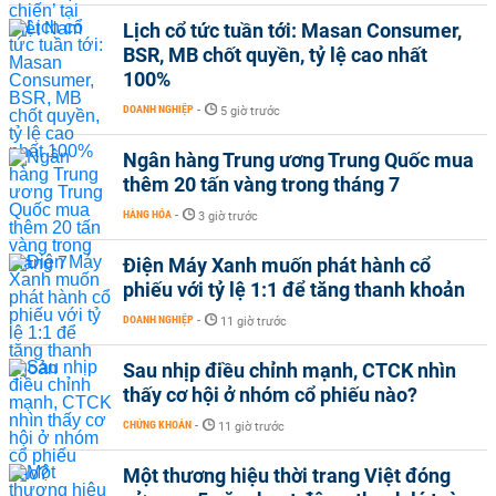
Lịch cổ tức tuần tới: Masan Consumer,
BSR, MB chốt quyền, tỷ lệ cao nhất
100%
DOANH NGHIỆP
-
5 giờ trước
Ngân hàng Trung ương Trung Quốc mua
thêm 20 tấn vàng trong tháng 7
HÀNG HÓA
-
3 giờ trước
Điện Máy Xanh muốn phát hành cổ
phiếu với tỷ lệ 1:1 để tăng thanh khoản
DOANH NGHIỆP
-
11 giờ trước
Sau nhịp điều chỉnh mạnh, CTCK nhìn
thấy cơ hội ở nhóm cổ phiếu nào?
CHỨNG KHOÁN
-
11 giờ trước
Một thương hiệu thời trang Việt đóng