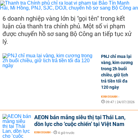
6 doanh nghiệp vàng lớn bị "gọi tên" trong kết
luận của thanh tra chính phủ. Một số vi phạm
được chuyển hồ sơ sang Bộ Công an tiếp tục xử
lý.
PNJ chỉ mua lại
vàng, kim cương
trong 2h buổi
chiều, giữ lịch
trả tiền tối đa
120 ngày
KINH DOANH
-
09:47 | 24/07/2026
AEON bán mảng siêu thị tại Thái Lan,
dồn lực cho ‘cuộc chiến’ tại Việt Nam
KINH DOANH
-
4 giờ trước