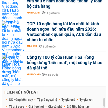
cửa sau 5 năm hoạt động, thanh lý toàn
bộ cửa hàng
KINH DOANH
-
11 giờ trước
TOP 10 ngân hàng lãi lớn nhất từ kinh
doanh ngoại hối nửa đầu năm 2026:
Vietcombank quán quân, ACB dẫn đầu
nhóm tư nhân
TÀI CHÍNH
-
5 giờ trước
Công ty 100 tỷ của Huấn Hoa Hồng
bỗng dưng ‘biến mất’, một công ty khác
đã giải thể
KINH DOANH
-
9 giờ trước
LIÊN KẾT NỔI BẬT
Giá vàng hôm nay
Tỷ giá ngoại tệ
Tỷ giá usd
Tỷ giá yen
Tỷ giá euro
Giá heo hơi
Giá cà phê
Giá tiêu hôm nay