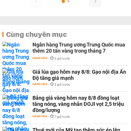
Cùng chuyên mục
Ngân hàng Trung ương Trung Quốc mua
thêm 20 tấn vàng trong tháng 7
HÀNG HÓA
-
3 giờ trước
Giá lúa gạo hôm nay 8/8: Gạo nội địa Ấn
Độ tăng giá mạnh
HÀNG HÓA
-
5 giờ trước
Bảng giá vàng hôm nay 8/8 đồng loạt
tăng nóng, vàng nhẫn DOJI vọt 2,5 triệu
đồng/lượng
HÀNG HÓA
-
7 giờ trước
Thuế mới của Mỹ tạo thêm sức ép lên