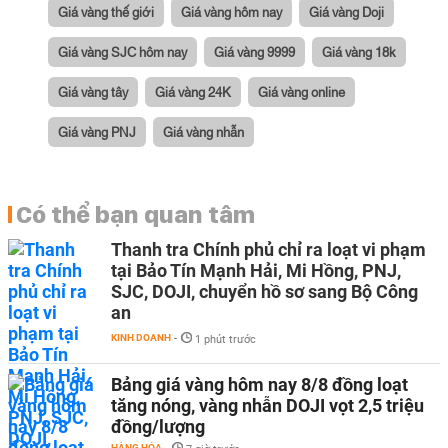
Giá vàng thế giới
Giá vàng hôm nay
Giá vàng Doji
Giá vàng SJC hôm nay
Giá vàng 9999
Giá vàng 18k
Giá vàng tây
Giá vàng 24K
Giá vàng online
Giá vàng PNJ
Giá vàng nhẫn
Có thể bạn quan tâm
Thanh tra Chính phủ chỉ ra loạt vi phạm
tại Bảo Tín Mạnh Hải, Mi Hồng, PNJ,
SJC, DOJI, chuyển hồ sơ sang Bộ Công
an
KINH DOANH
-
1 phút trước
Bảng giá vàng hôm nay 8/8 đồng loạt
tăng nóng, vàng nhẫn DOJI vọt 2,5 triệu
đồng/lượng
HÀNG HÓA