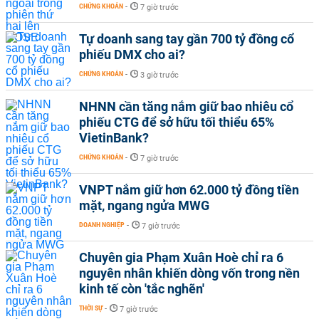
CHỨNG KHOÁN
-
7 giờ trước
Tự doanh sang tay gần 700 tỷ đồng cổ
phiếu DMX cho ai?
CHỨNG KHOÁN
-
3 giờ trước
NHNN cần tăng nắm giữ bao nhiêu cổ
phiếu CTG để sở hữu tối thiểu 65%
VietinBank?
CHỨNG KHOÁN
-
7 giờ trước
VNPT nắm giữ hơn 62.000 tỷ đồng tiền
mặt, ngang ngửa MWG
DOANH NGHIỆP
-
7 giờ trước
Chuyên gia Phạm Xuân Hoè chỉ ra 6
nguyên nhân khiến dòng vốn trong nền
kinh tế còn 'tắc nghẽn'
THỜI SỰ
-
7 giờ trước