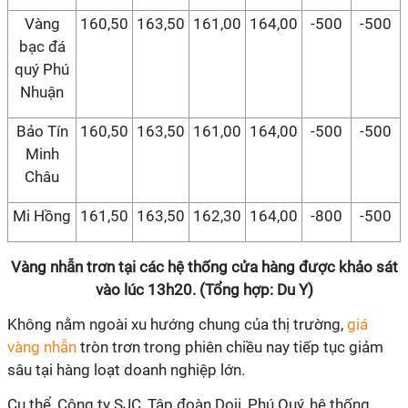
Vàng
160,50
163,50
161,00
164,00
-500
-500
bạc đá
quý Phú
Nhuận
Bảo Tín
160,50
163,50
161,00
164,00
-500
-500
Minh
Châu
Mi Hồng
161,50
163,50
162,30
164,00
-800
-500
Vàng nhẫn trơn tại các hệ thống cửa hàng được khảo sát
vào lúc 13h20. (Tổng hợp: Du Y)
Không nằm ngoài xu hướng chung của thị trường,
giá
vàng nhẫn
tròn trơn trong phiên chiều nay tiếp tục giảm
sâu tại hàng loạt doanh nghiệp lớn.
Cụ thể, Công ty SJC, Tập đoàn Doji, Phú Quý, hệ thống