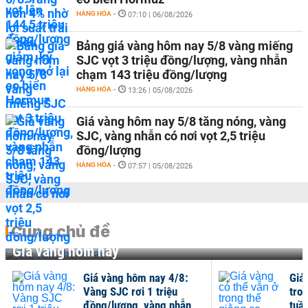
HÀNG HÓA
-
07:10 | 06/08/2026
Bảng giá vàng hôm nay 5/8 vàng miếng
SJC vọt 3 triệu đồng/lượng, vàng nhẫn
chạm 143 triệu đồng/lượng
HÀNG HÓA
-
13:26 | 05/08/2026
Giá vàng hôm nay 5/8 tăng nóng, vàng
SJC, vàng nhẫn có nơi vọt 2,5 triệu
đồng/lượng
HÀNG HÓA
-
07:57 | 05/08/2026
Cùng chủ đề
Giá vàng hôm nay
Giá vàng hôm nay 4/8:
Giá
Vàng SJC rơi 1 triệu
tro
đồng/lượng, vàng nhẫn
tuầ