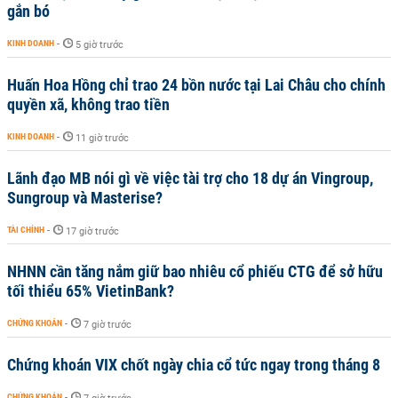
gắn bó
KINH DOANH
-
5 giờ trước
Huấn Hoa Hồng chỉ trao 24 bồn nước tại Lai Châu cho chính
quyền xã, không trao tiền
KINH DOANH
-
11 giờ trước
Lãnh đạo MB nói gì về việc tài trợ cho 18 dự án Vingroup,
Sungroup và Masterise?
TÀI CHÍNH
-
17 giờ trước
NHNN cần tăng nắm giữ bao nhiêu cổ phiếu CTG để sở hữu
tối thiểu 65% VietinBank?
CHỨNG KHOÁN
-
7 giờ trước
Chứng khoán VIX chốt ngày chia cổ tức ngay trong tháng 8
CHỨNG KHOÁN
-