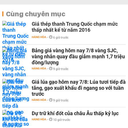
Cùng chuyên mục
Giá thép thanh Trung Quốc chạm mức
thấp nhất kể từ năm 2016
HÀNG HÓA
-
6 giờ trước
Bảng giá vàng hôm nay 7/8 vàng SJC,
vàng nhẫn quay đầu giảm mạnh 1,7 triệu
đồng/lượng
HÀNG HÓA
-
9 giờ trước
Giá lúa gạo hôm nay 7/8: Lúa tươi tiếp đà
tăng, gạo xuất khẩu đi ngang so với tuần
trước
HÀNG HÓA
-
9 giờ trước
Dự trữ khí đốt của châu Âu thấp kỷ lục
HÀNG HÓA
-
10 giờ trước