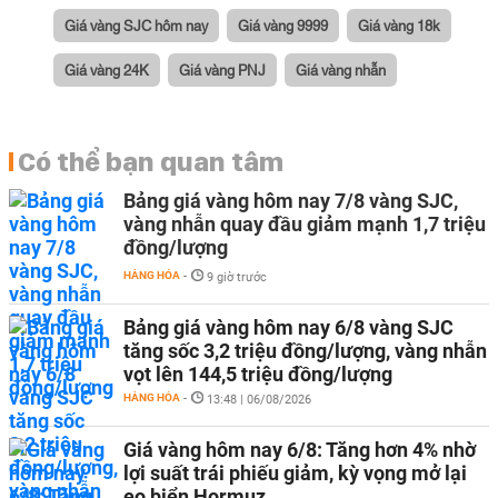
Giá vàng SJC hôm nay
Giá vàng 9999
Giá vàng 18k
Giá vàng 24K
Giá vàng PNJ
Giá vàng nhẫn
Có thể bạn quan tâm
Bảng giá vàng hôm nay 7/8 vàng SJC,
vàng nhẫn quay đầu giảm mạnh 1,7 triệu
đồng/lượng
HÀNG HÓA
-
9 giờ trước
Bảng giá vàng hôm nay 6/8 vàng SJC
tăng sốc 3,2 triệu đồng/lượng, vàng nhẫn
vọt lên 144,5 triệu đồng/lượng
HÀNG HÓA
-
13:48 | 06/08/2026
Giá vàng hôm nay 6/8: Tăng hơn 4% nhờ
lợi suất trái phiếu giảm, kỳ vọng mở lại
eo biển Hormuz