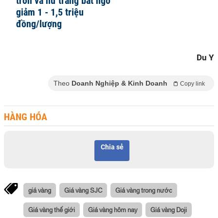
trơn và nữ trang bất ngờ
giảm 1 - 1,5 triệu
đồng/lượng
Du Y
Theo
Doanh Nghiệp & Kinh Doanh
Copy link
HÀNG HÓA
Chia sẻ
giá vàng
Giá vàng SJC
Giá vàng trong nước
Giá vàng thế giới
Giá vàng hôm nay
Giá vàng Doji