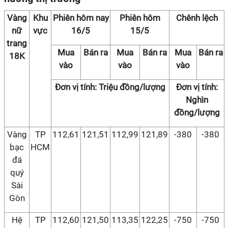
Vàng
Khu
Phiên hôm nay
Phiên hôm
Chênh lệch
nữ
vực
16/5
15/5
trang
Mua
Bán ra
Mua
Bán ra
Mua
Bán ra
18K
vào
vào
vào
Đơn vị tính: Triệu đồng/lượng
Đơn vị tính:
Nghìn
đồng/lượng
Vàng
TP
112,61
121,51
112,99
121,89
-380
-380
bạc
HCM
đá
quý
Sài
Gòn
Hệ
TP
112,60
121,50
113,35
122,25
-750
-750