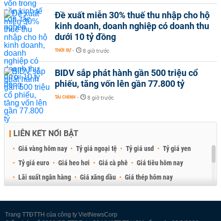
Đề xuất miễn 30% thuế thu nhập cho hộ
kinh doanh, doanh nghiệp có doanh thu
dưới 10 tỷ đồng
THỜI SỰ
-
8 giờ trước
BIDV sắp phát hành gần 500 triệu cổ
phiếu, tăng vốn lên gần 77.800 tỷ
TÀI CHÍNH
-
8 giờ trước
LIÊN KẾT NỔI BẬT
Giá vàng hôm nay
Tỷ giá ngoại tệ
Tỷ giá usd
Tỷ giá yen
Tỷ giá euro
Giá heo hơi
Giá cà phê
Giá tiêu hôm nay
Lãi suất ngân hàng
Giá xăng dầu
Giá thép hôm nay
Giá sầu riêng
Giá thịt heo
Giá gạo
Giá cao su
Best Retail Brokers
Diễn đàn đầu tư Việt Nam 2026
Trang TTĐTTH của công ty VietNewsCorp