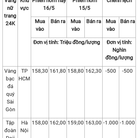
Vàng
Khu
Phiên hôm nay
Phiên hôm
Chênh lệch
nữ
vực
16/5
15/5
trang
Mua
Bán ra
Mua
Bán ra
Mua
Bán ra
24K
vào
vào
vào
Đơn vị tính: Triệu đồng/lượng
Đơn vị tính:
Nghìn
đồng/lượng
Vàng
TP
158,30
161,80
158,80
162,30
-500
-500
bạc
HCM
đá
quý
Sài
Gòn
Tập
Hà
158,00
162,00
159,00
163,00
-1.000
-1.000
đoàn
Nội