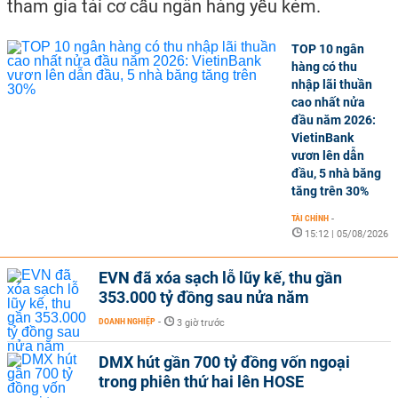
tham gia tái cơ cấu ngân hàng yếu kém.
TOP 10 ngân
hàng có thu
nhập lãi thuần
cao nhất nửa
đầu năm 2026:
VietinBank
vươn lên dẫn
đầu, 5 nhà băng
tăng trên 30%
TÀI CHÍNH
-
15:12 | 05/08/2026
EVN đã xóa sạch lỗ lũy kế, thu gần
353.000 tỷ đồng sau nửa năm
DOANH NGHIỆP
-
3 giờ trước
DMX hút gần 700 tỷ đồng vốn ngoại
trong phiên thứ hai lên HOSE