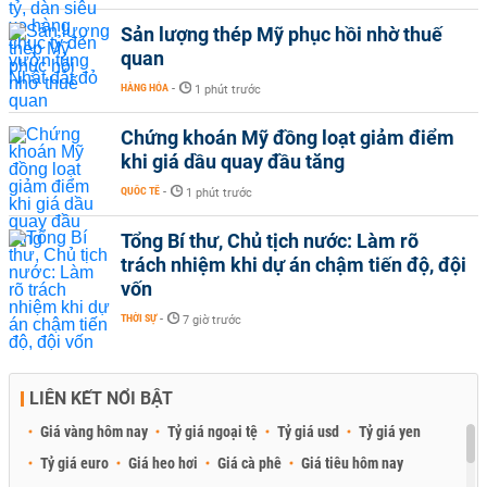
Sản lượng thép Mỹ phục hồi nhờ thuế
quan
HÀNG HÓA
-
1 phút trước
Chứng khoán Mỹ đồng loạt giảm điểm
khi giá dầu quay đầu tăng
QUỐC TẾ
-
1 phút trước
Tổng Bí thư, Chủ tịch nước: Làm rõ
trách nhiệm khi dự án chậm tiến độ, đội
vốn
THỜI SỰ
-
7 giờ trước
LIÊN KẾT NỔI BẬT
Giá vàng hôm nay
Tỷ giá ngoại tệ
Tỷ giá usd
Tỷ giá yen
Tỷ giá euro
Giá heo hơi
Giá cà phê
Giá tiêu hôm nay