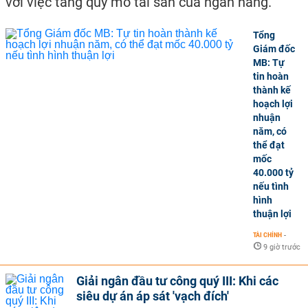
với việc tăng quy mô tài sản của ngân hàng.
Tổng
Giám đốc
MB: Tự
tin hoàn
thành kế
hoạch lợi
nhuận
năm, có
thể đạt
mốc
40.000 tỷ
nếu tình
hình
thuận lợi
TÀI CHÍNH
-
9 giờ trước
Giải ngân đầu tư công quý III: Khi các
siêu dự án áp sát 'vạch đích'