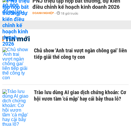
PNJ triệu tập họp bất thường, dự kiến
điều chỉnh kế hoạch kinh doanh 2026
DOANH NGHIỆP
-
18 giờ trước
Tin mới
Chủ show 'Anh trai vượt ngàn chông gai' liên
tiếp giải thế công ty con
Trào lưu dùng AI giao dịch chứng khoán: Cơ
hội vươn tầm 'cá mập' hay cái bẫy thua lỗ?