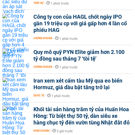
THỜI SỰ
-
1 phút trước
Công ty con của HAGL chốt ngày IPO
gần 19 triệu cp với giá gấp hơn 4 lần cổ
phiếu HAG
CHỨNG KHOÁN
-
1 phút trước
Quy mô quỹ PYN Elite giảm hơn 2.100
tỷ đồng sau tháng 7 ‘tồi tệ’
CHỨNG KHOÁN
-
1 phút trước
Iran xem xét cấm tàu Mỹ qua eo biển
Hormuz, giá dầu bật tăng trở lại
QUỐC TẾ
-
1 phút trước
Khối tài sản hàng trăm tỷ của Huấn Hoa
Hồng: Từ biệt thự 50 tỷ, dàn siêu xe
hàng chục tỷ đến vườn tùng Nhật đắt đỏ
KINH DOANH
-
5 giờ trước