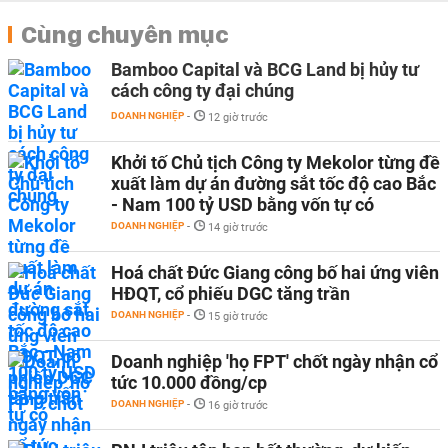
Cùng chuyên mục
Bamboo Capital và BCG Land bị hủy tư
cách công ty đại chúng
DOANH NGHIỆP
-
12 giờ trước
Khởi tố Chủ tịch Công ty Mekolor từng đề
xuất làm dự án đường sắt tốc độ cao Bắc
- Nam 100 tỷ USD bằng vốn tự có
DOANH NGHIỆP
-
14 giờ trước
Hoá chất Đức Giang công bố hai ứng viên
HĐQT, cổ phiếu DGC tăng trần
DOANH NGHIỆP
-
15 giờ trước
Doanh nghiệp 'họ FPT' chốt ngày nhận cổ
tức 10.000 đồng/cp
DOANH NGHIỆP
-
16 giờ trước