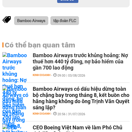
Bamboo Airways
tập đoàn FLC
Có thể bạn quan tâm
Bamboo Airways trước khủng hoảng: Nợ
thuế hơn 440 tỷ đồng, nợ bảo hiểm của
gần 700 lao động
KINH DOANH
-
09:00 | 03/08/2026
Bamboo Airways có dấu hiệu dừng toàn
bộ chặng bay trong tháng 8, kết buồn cho
hãng hàng không do ông Trịnh Văn Quyết
sáng lập?
KINH DOANH
-
20:56 | 31/07/2026
CEO Boeing Việt Nam về làm Phó Chủ