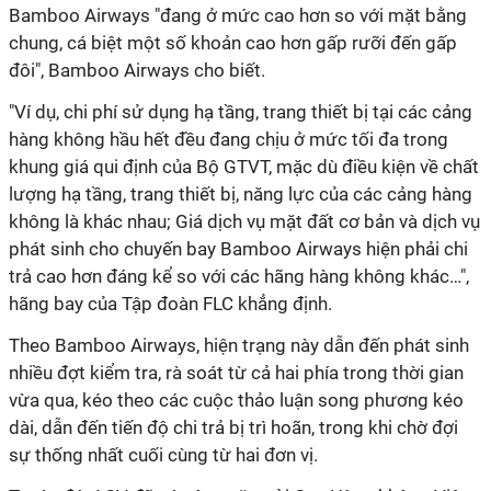
Bamboo Airways "đang ở mức cao hơn so với mặt bằng
chung, cá biệt một số khoản cao hơn gấp rưỡi đến gấp
đôi", Bamboo Airways cho biết.
"Ví dụ, chi phí sử dụng hạ tầng, trang thiết bị tại các cảng
hàng không hầu hết đều đang chịu ở mức tối đa trong
khung giá qui định của Bộ GTVT, mặc dù điều kiện về chất
lượng hạ tầng, trang thiết bị, năng lực của các cảng hàng
không là khác nhau; Giá dịch vụ mặt đất cơ bản và dịch vụ
phát sinh cho chuyến bay Bamboo Airways hiện phải chi
trả cao hơn đáng kể so với các hãng hàng không khác…",
hãng bay của Tập đoàn FLC khẳng định.
Theo Bamboo Airways, hiện trạng này dẫn đến phát sinh
nhiều đợt kiểm tra, rà soát từ cả hai phía trong thời gian
vừa qua, kéo theo các cuộc thảo luận song phương kéo
dài, dẫn đến tiến độ chi trả bị trì hoãn, trong khi chờ đợi
sự thống nhất cuối cùng từ hai đơn vị.