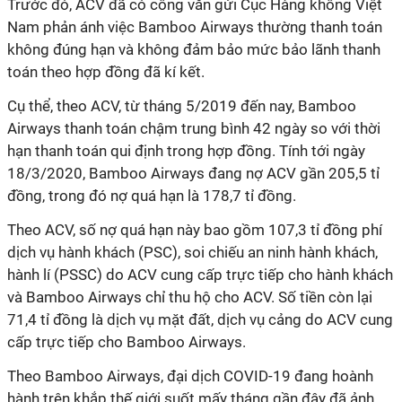
Trước đó, ACV đã có công văn gửi Cục Hàng không Việt
Nam phản ánh việc Bamboo Airways thường thanh toán
không đúng hạn và không đảm bảo mức bảo lãnh thanh
toán theo hợp đồng đã kí kết.
Cụ thể, theo ACV, từ tháng 5/2019 đến nay, Bamboo
Airways thanh toán chậm trung bình 42 ngày so với thời
hạn thanh toán qui định trong hợp đồng. Tính tới ngày
18/3/2020, Bamboo Airways đang nợ ACV gần 205,5 tỉ
đồng, trong đó nợ quá hạn là 178,7 tỉ đồng.
Theo ACV, số nợ quá hạn này bao gồm 107,3 tỉ đồng phí
dịch vụ hành khách (PSC), soi chiếu an ninh hành khách,
hành lí (PSSC) do ACV cung cấp trực tiếp cho hành khách
và Bamboo Airways chỉ thu hộ cho ACV. Số tiền còn lại
71,4 tỉ đồng là dịch vụ mặt đất, dịch vụ cảng do ACV cung
cấp trực tiếp cho Bamboo Airways.
Theo Bamboo Airways, đại dịch COVID-19 đang hoành
hành trên khắp thế giới suốt mấy tháng gần đây đã ảnh