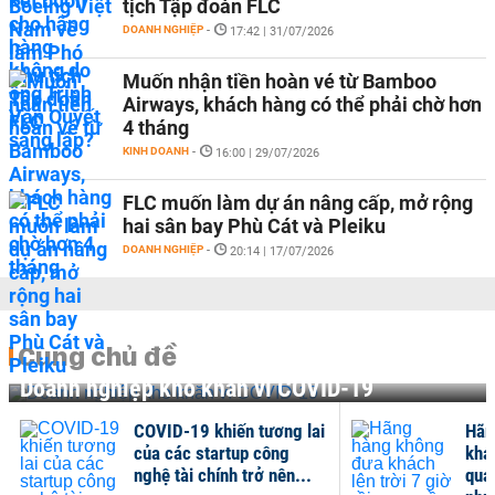
tịch Tập đoàn FLC
DOANH NGHIỆP
-
17:42 | 31/07/2026
Muốn nhận tiền hoàn vé từ Bamboo
Airways, khách hàng có thể phải chờ hơn
4 tháng
KINH DOANH
-
16:00 | 29/07/2026
FLC muốn làm dự án nâng cấp, mở rộng
hai sân bay Phù Cát và Pleiku
DOANH NGHIỆP
-
20:14 | 17/07/2026
Cùng chủ đề
Doanh nghiệp khó khăn vì COVID-19
COVID-19 khiến tương lai
Hãn
của các startup công
khác
nghệ tài chính trở nên...
qua