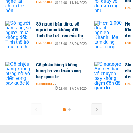
nhu.
KINH DOANH
-
14:00 | 14/10/2020
KINH 
Số người bán tăng, số
Hơn
người mua không đổi:
Khá
Tình thế trớ trêu của thị...
độn
KINH DOANH
-
DOANH
18:00 | 22/09/2020
Cổ phiếu hàng không
Sin
hững hờ với triển vọng
chu
bay quốc tế
đến
CHỨNG KHOÁN
-
KINH 
21:00 | 19/09/2020