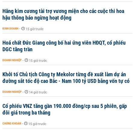
Hãng kim cương tài trợ vương miện cho các cuộc thi hoa
hậu thông báo ngừng hoạt động
KINH DOANH
-
15 giờ trước
Hoá chất Đức Giang công bố hai ứng viên HĐQT, cổ phiếu
DGC tăng trần
DOANH NGHIỆP
-
15 giờ trước
Khởi tố Chủ tịch Công ty Mekolor từng đề xuất làm dự án
đường sắt tốc độ cao Bắc - Nam 100 tỷ USD bằng vốn tự có
DOANH NGHIỆP
-
14 giờ trước
Cổ phiếu VNZ tăng gần 190.000 đồng/cp sau 5 phiên, gấp
đôi giá trong ba tháng
CHỨNG KHOÁN
-
15 giờ trước