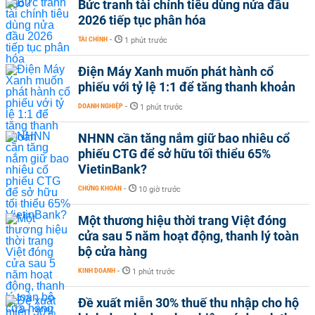
Bức tranh tài chính tiêu dùng nửa đầu
2026 tiếp tục phân hóa
TÀI CHÍNH
-
1 phút trước
Điện Máy Xanh muốn phát hành cổ
phiếu với tỷ lệ 1:1 để tăng thanh khoản
DOANH NGHIỆP
-
1 phút trước
NHNN cần tăng nắm giữ bao nhiêu cổ
phiếu CTG để sở hữu tối thiểu 65%
VietinBank?
CHỨNG KHOÁN
-
10 giờ trước
Một thương hiệu thời trang Việt đóng
cửa sau 5 năm hoạt động, thanh lý toàn
bộ cửa hàng
KINH DOANH
-
1 phút trước
Đề xuất miễn 30% thuế thu nhập cho hộ