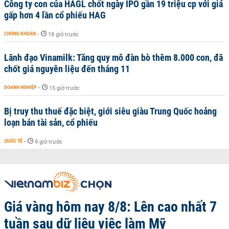
Công ty con của HAGL chốt ngày IPO gần 19 triệu cp với giá
gấp hơn 4 lần cổ phiếu HAG
CHỨNG KHOÁN
-
18 giờ trước
Lãnh đạo Vinamilk: Tăng quy mô đàn bò thêm 8.000 con, đã
chốt giá nguyên liệu đến tháng 11
DOANH NGHIỆP
-
15 giờ trước
Bị truy thu thuế đặc biệt, giới siêu giàu Trung Quốc hoảng
loạn bán tài sản, cổ phiếu
QUỐC TẾ
-
9 giờ trước
Giá vàng hôm nay 8/8: Lên cao nhất 7
tuần sau dữ liệu việc làm Mỹ