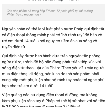
Các sản phẩm có trong hộp iPhone 12 phân phối tại thị trường
Pháp. (Ảnh: macrumors)
Nguyên nhân có thể là vì luật pháp nước Pháp qui định tất
cả điện thoại thông minh phải có "bộ rảnh tay" để bảo vệ
trẻ em dưới 14 tuổi khỏi nguy cơ tiềm ẩn của sóng vô
tuyến điện từ.
Qui định này được ban hành dựa trên nguyên tắc phòng
ngừa rủi ro, tránh để bộ não đang phát triển tiếp xúc với
sóng điện từ theo luật của Pháp: "Theo yêu cầu của người
mua điện thoại di động, bên kinh doanh sản phẩm phải
cung cấp một phụ kiện như bộ rảnh tay hoặc tai nghe phù
hợp cho trẻ em dưới 14 tuổi".
Việc quảng cáo sử dụng điện thoại di động mà không
kèm phụ kiện rảnh tay ở Pháp có thể bị xử phạt với số tiền
là 75.000 euro (tương đương hơn 2 tỉ đồng).