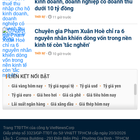
kinh doanh, doanh nghiệp có doanh thu
dưới 10 tỷ đồng
THỜI SỰ
-
11 giờ trước
Chuyên gia Phạm Xuân Hoè chỉ ra 6
nguyên nhân khiến dòng vốn trong nền
kinh tế còn 'tắc nghẽn'
THỜI SỰ
-
10 giờ trước
LIÊN KẾT NỔI BẬT
Giá vàng hôm nay
Tỷ giá ngoại tệ
Tỷ giá usd
Tỷ giá yen
Tỷ giá euro
Giá heo hơi
Giá cà phê
Giá tiêu hôm nay
Lãi suất ngân hàng
Giá xăng dầu
Giá thép hôm nay
Giá sầu riêng
Giá thịt heo
Giá gạo
Giá cao su
Best Retail Brokers
Diễn đàn đầu tư Việt Nam 2026
Trang TTĐTTH của công ty VietNewsCorp
Giấy phép số 3323/GP-TTĐT do Sở VH&TT TP.HCM cấp ngày 20/3/2026
Lầu 5 - Compa Building - 293 Điện Biên Phủ - Phường Gia Định - TP.HCM