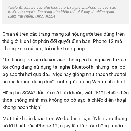
Apple đã loại bỏ các phụ kiện như tai nghe EarPods và cục sạc
khiến cho người tiêu dùng trên khắp thế giới bày tỏ nhiều quan
điểm trái chiều. (Ảnh: Apple)
Chia sẻ trên các trang mạng xã hội, người tiêu dùng trên
thế giới kịch liệt phản đối quyết định bán iPhone 12 mà
không kèm củ sạc, tai nghe trong hộp.
"Tôi không có vấn đề với việc không có tai nghe vì dù sao
tôi cũng đang sử dụng tai nghe Bluetooth, nhưng loại bỏ
bộ sạc thì hơi quá đà... Việc này giống như thách thức tôi
ăn mà không dùng đũa", một người dùng Weibo cho biết.
Hãng tin
SCMP
dẫn lời một tài khoản, viết: "Một chiếc điện
thoại thông minh mà không có bộ sạc là chiếc điện thoại
không hoàn thiện".
Một tài khoản khác trên Weibo bình luận: "Nhìn vào thông
số kĩ thuật của iPhone 12, ngay lập tức tôi không muốn