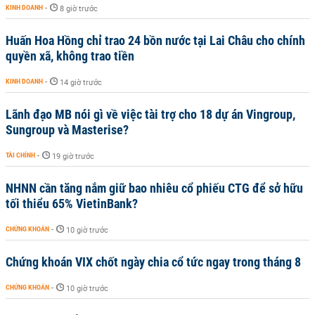
KINH DOANH
-
8 giờ trước
Huấn Hoa Hồng chỉ trao 24 bồn nước tại Lai Châu cho chính
quyền xã, không trao tiền
KINH DOANH
-
14 giờ trước
Lãnh đạo MB nói gì về việc tài trợ cho 18 dự án Vingroup,
Sungroup và Masterise?
TÀI CHÍNH
-
19 giờ trước
NHNN cần tăng nắm giữ bao nhiêu cổ phiếu CTG để sở hữu
tối thiểu 65% VietinBank?
CHỨNG KHOÁN
-
10 giờ trước
Chứng khoán VIX chốt ngày chia cổ tức ngay trong tháng 8
CHỨNG KHOÁN
-
10 giờ trước