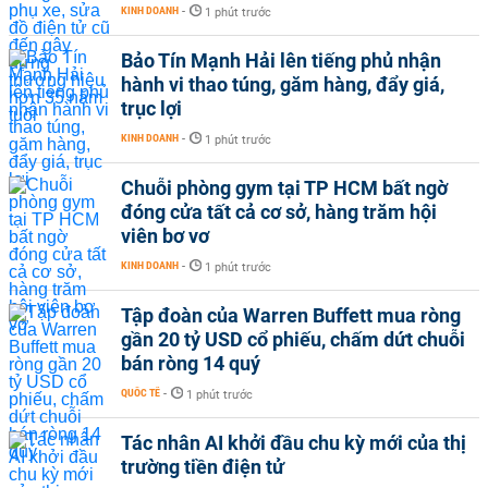
KINH DOANH
-
1 phút trước
Bảo Tín Mạnh Hải lên tiếng phủ nhận
hành vi thao túng, găm hàng, đẩy giá,
trục lợi
KINH DOANH
-
1 phút trước
Chuỗi phòng gym tại TP HCM bất ngờ
đóng cửa tất cả cơ sở, hàng trăm hội
viên bơ vơ
KINH DOANH
-
1 phút trước
Tập đoàn của Warren Buffett mua ròng
gần 20 tỷ USD cổ phiếu, chấm dứt chuỗi
bán ròng 14 quý
QUỐC TẾ
-
1 phút trước
Tác nhân AI khởi đầu chu kỳ mới của thị
trường tiền điện tử