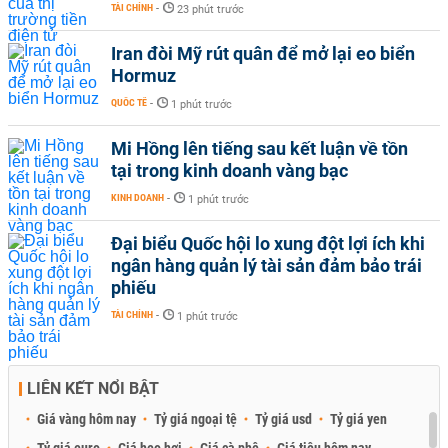
TÀI CHÍNH
-
23 phút trước
Iran đòi Mỹ rút quân để mở lại eo biển
Hormuz
QUỐC TẾ
-
1 phút trước
Mi Hồng lên tiếng sau kết luận về tồn
tại trong kinh doanh vàng bạc
KINH DOANH
-
1 phút trước
Đại biểu Quốc hội lo xung đột lợi ích khi
ngân hàng quản lý tài sản đảm bảo trái
phiếu
TÀI CHÍNH
-
1 phút trước
LIÊN KẾT NỔI BẬT
Giá vàng hôm nay
Tỷ giá ngoại tệ
Tỷ giá usd
Tỷ giá yen
Tỷ giá euro
Giá heo hơi
Giá cà phê
Giá tiêu hôm nay