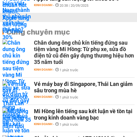
KINH DOANH
-
20:38 | 20/09/2025
Cùng chuyên mục
Chân dung ông chủ kín tiếng đứng sau
tiệm vàng Mi Hồng: Từ phụ xe, sửa đồ
điện tử cũ đến gây dựng thương hiệu hơn
35 năm tuổi
KINH DOANH
-
1 phút trước
Vé máy bay đi Singapore, Thái Lan giảm
sâu trong mùa hè
KINH DOANH
-
1 phút trước
Mi Hồng lên tiếng sau kết luận về tồn tại
trong kinh doanh vàng bạc
KINH DOANH
-
1 phút trước