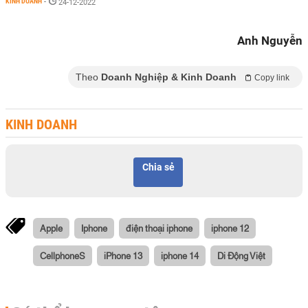
KINH DOANH
-
24-12-2022
Anh Nguyễn
Theo
Doanh Nghiệp & Kinh Doanh
Copy link
KINH DOANH
Chia sẻ
Apple
Iphone
điện thoại iphone
iphone 12
CellphoneS
iPhone 13
iphone 14
Di Động Việt