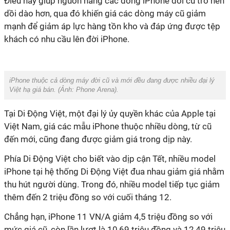
Điều này giúp nguồn hàng các dòng iPhone đời cũ trở nên
dồi dào hơn, qua đó khiến giá các dòng máy cũ giảm
mạnh để giảm áp lực hàng tồn kho và đáp ứng được tệp
khách có nhu cầu lên đời iPhone.
iPhone thuộc cả dòng máy đời cũ và mới đều đang được nhiều đại lý
Việt hạ giá bán. (Ảnh:
Phone Arena
).
Tại Di Động Việt, một đại lý ủy quyền khác của Apple tại
Việt Nam, giá các mẫu iPhone thuộc nhiều dòng, từ cũ
đến mới, cũng đang được giảm giá trong dịp này.
Phía Di Động Việt cho biết vào dịp cận Tết, nhiều model
iPhone tại hệ thống Di Động Việt đua nhau giảm giá nhằm
thu hút người dùng. Trong đó, nhiều model tiếp tục giảm
thêm đến 2 triệu đồng so với cuối tháng 12.
Chẳng hạn, iPhone 11 VN/A giảm 4,5 triệu đồng so với
mức giá cũ, còn lần lượt là 10,69 triệu đồng và 12,49 triệu