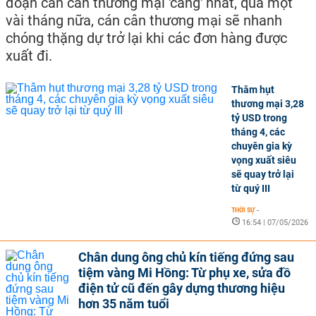
đoạn cán cân thương mại 'căng' nhất, qua một
vài tháng nữa, cán cân thương mại sẽ nhanh
chóng thặng dự trở lại khi các đơn hàng được
xuất đi.
Thâm hụt
thương mại 3,28
tỷ USD trong
tháng 4, các
chuyên gia kỳ
vọng xuất siêu
sẽ quay trở lại
từ quý III
THỜI SỰ
-
16:54 | 07/05/2026
Chân dung ông chủ kín tiếng đứng sau
tiệm vàng Mi Hồng: Từ phụ xe, sửa đồ
điện tử cũ đến gây dựng thương hiệu
hơn 35 năm tuổi