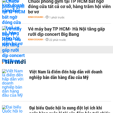
Chuỗi phòng gym tại TP HCM bất ngờ
đóng cửa tất cả cơ sở, hàng trăm hội viên
bơ vơ
KINH DOANH
-
1 phút trước
Vé máy bay TP HCM- Hà Nội tăng gấp
rưỡi dịp concert Big Bang
KINH DOANH
-
22 phút trước
Tin mới
Việt Nam là điểm đến hấp dẫn với doanh
nghiệp bán dẫn hàng đầu của Mỹ
Đại biểu Quốc hội lo xung đột lợi ích khi