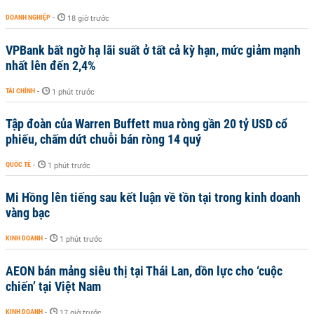
DOANH NGHIỆP
-
18 giờ trước
VPBank bất ngờ hạ lãi suất ở tất cả kỳ hạn, mức giảm mạnh
nhất lên đến 2,4%
TÀI CHÍNH
-
1 phút trước
Tập đoàn của Warren Buffett mua ròng gần 20 tỷ USD cổ
phiếu, chấm dứt chuỗi bán ròng 14 quý
QUỐC TẾ
-
1 phút trước
Mi Hồng lên tiếng sau kết luận về tồn tại trong kinh doanh
vàng bạc
KINH DOANH
-
1 phút trước
AEON bán mảng siêu thị tại Thái Lan, dồn lực cho ‘cuộc
chiến’ tại Việt Nam
KINH DOANH
-
17 giờ trước