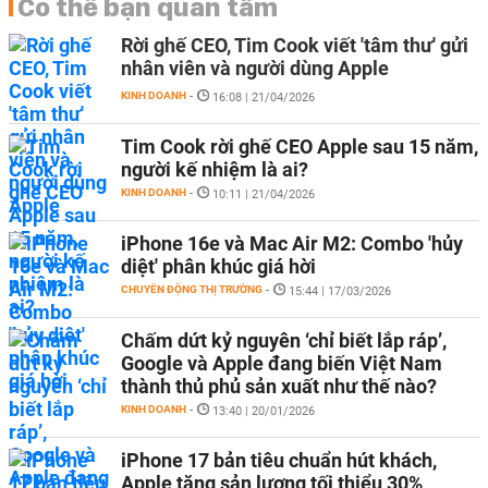
Có thể bạn quan tâm
Rời ghế CEO, Tim Cook viết 'tâm thư' gửi
nhân viên và người dùng Apple
KINH DOANH
-
16:08 | 21/04/2026
Tim Cook rời ghế CEO Apple sau 15 năm,
người kế nhiệm là ai?
KINH DOANH
-
10:11 | 21/04/2026
iPhone 16e và Mac Air M2: Combo 'hủy
diệt' phân khúc giá hời
CHUYỂN ĐỘNG THỊ TRƯỜNG
-
15:44 | 17/03/2026
Chấm dứt kỷ nguyên ‘chỉ biết lắp ráp’,
Google và Apple đang biến Việt Nam
thành thủ phủ sản xuất như thế nào?
KINH DOANH
-
13:40 | 20/01/2026
iPhone 17 bản tiêu chuẩn hút khách,
Apple tăng sản lượng tối thiểu 30%