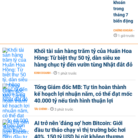
khoán
trong
tháng 7
biến động
CHỨNG KHOÁN
-
1 giờ trước
Khối tài sản hàng trăm tỷ của Huấn Hoa
Hồng: Từ biệt thự 50 tỷ, dàn siêu xe
hàng chục tỷ đến vườn tùng Nhật đắt đỏ
KINH DOANH
-
1 phút trước
Tổng Giám đốc MB: Tự tin hoàn thành
kế hoạch lợi nhuận năm, có thể đạt mốc
40.000 tỷ nếu tình hình thuận lợi
TÀI CHÍNH
-
3 phút trước
AI trở nên 'đáng sợ' hơn Bitcoin: Giới
đầu tư tháo chạy vì thị trường bốc hơi
40%, 150 tỷ USD bị rút không thương