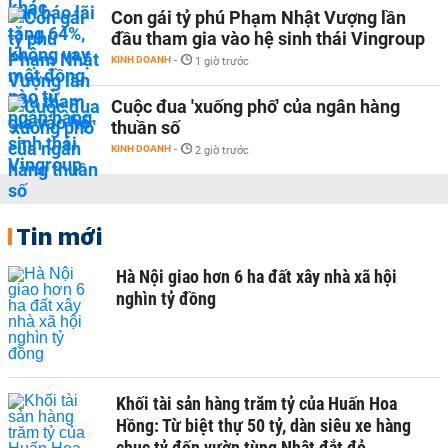
Con gái tỷ phú Phạm Nhật Vượng lần
đầu tham gia vào hệ sinh thái Vingroup
KINH DOANH
-
1 giờ trước
Cuộc đua 'xuống phố' của ngân hàng
thuần số
KINH DOANH
-
2 giờ trước
Tin mới
Hà Nội giao hơn 6 ha đất xây nhà xã hội
nghìn tỷ đồng
Khối tài sản hàng trăm tỷ của Huấn Hoa
Hồng: Từ biệt thự 50 tỷ, dàn siêu xe hàng
chục tỷ đến vườn tùng Nhật đắt đỏ