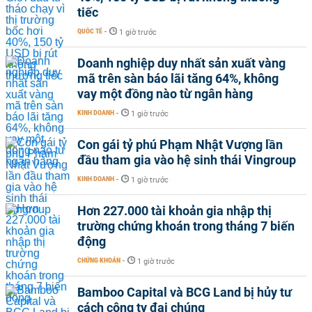
tiếc
QUỐC TẾ
-
1 giờ trước
Doanh nghiệp duy nhất sản xuất vàng
mã trên sàn báo lãi tăng 64%, không
vay một đồng nào từ ngân hàng
KINH DOANH
-
1 giờ trước
Con gái tỷ phú Phạm Nhật Vượng lần
đầu tham gia vào hệ sinh thái Vingroup
KINH DOANH
-
1 giờ trước
Hơn 227.000 tài khoản gia nhập thị
trường chứng khoán trong tháng 7 biến
động
CHỨNG KHOÁN
-
1 giờ trước
Bamboo Capital và BCG Land bị hủy tư
cách công ty đại chúng