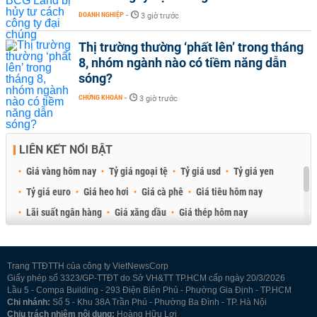
DOANH NGHIỆP
-
3 giờ trước
Thị trường thường ‘phất lên’ trong tháng
8, nhóm ngành nào có tiềm năng dẫn
sóng?
CHỨNG KHOÁN
-
3 giờ trước
LIÊN KẾT NỔI BẬT
Giá vàng hôm nay
Tỷ giá ngoại tệ
Tỷ giá usd
Tỷ giá yen
Tỷ giá euro
Giá heo hơi
Giá cà phê
Giá tiêu hôm nay
Lãi suất ngân hàng
Giá xăng dầu
Giá thép hôm nay
Giá sầu riêng
Giá thịt heo
Giá gạo
Giá cao su
Best Retail Brokers
Diễn đàn đầu tư Việt Nam 2026
Trang TTĐTTH của công ty VietNewsCorp
Giấy phép số 3323/GP-TTĐT do Sở VH&TT TP.HCM cấp ngày 20/3/2026
Lầu 5 - Compa Building - 293 Điện Biên Phủ - Phường Gia Định - TP.HCM
Chi nhánh:
Số 5 - Khu 38A Trần Phú - Phường Ba Đình - TP. Hà Nội
Chịu trách nhiệm nội dung:
Hoàng Hữu Lợi