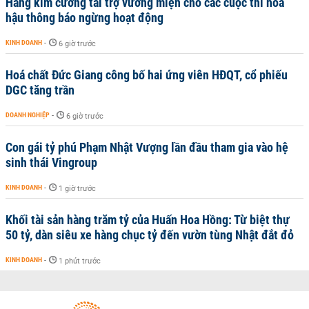
Hãng kim cương tài trợ vương miện cho các cuộc thi hoa
hậu thông báo ngừng hoạt động
KINH DOANH
-
6 giờ trước
Hoá chất Đức Giang công bố hai ứng viên HĐQT, cổ phiếu
DGC tăng trần
DOANH NGHIỆP
-
6 giờ trước
Con gái tỷ phú Phạm Nhật Vượng lần đầu tham gia vào hệ
sinh thái Vingroup
KINH DOANH
-
1 giờ trước
Khối tài sản hàng trăm tỷ của Huấn Hoa Hồng: Từ biệt thự
50 tỷ, dàn siêu xe hàng chục tỷ đến vườn tùng Nhật đắt đỏ
KINH DOANH
-
1 phút trước