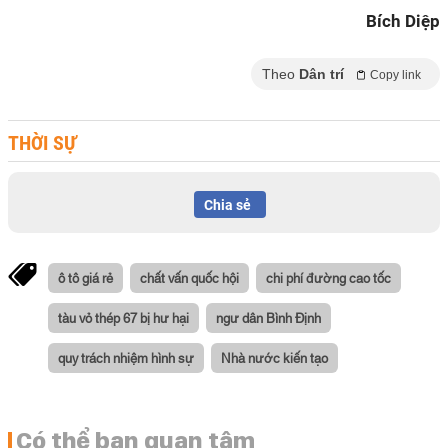
Bích Diệp
Theo
Dân trí
Copy link
THỜI SỰ
Chia sẻ
ô tô giá rẻ
chất vấn quốc hội
chi phí đường cao tốc
tàu vỏ thép 67 bị hư hại
ngư dân Bình Định
quy trách nhiệm hình sự
Nhà nước kiến tạo
Có thể bạn quan tâm