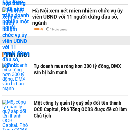
Hà Nội xem xét miễn nhiệm chức vụ ủy
viên UBND với 11 người đứng đầu sở,
ngành
THỜI SỰ
-
16 giờ trước
Tin mới
Tự doanh mua ròng hơn 300 tỷ đồng, DMX
vẫn bị bán mạnh
Một công ty quản lý quỹ sắp đổi tên thành
OCB Capital, Phó Tổng OCBS được đề cử làm
Chủ tịch