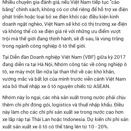
Nhiều chuyên gia đánh giá, nếu Việt Nam tiếp tục "cào
bằng" chính sách, không có cơ chế riêng để hỗ trợ xe điện
phát triển hoặc loại bỏ xe điện khỏi các điều kiện kinh
doanh ngặt nghèo, Việt Nam sẽ khó có thị trường xe điện
và không thể có xe điện giá rẻ với những ưu điểm vượt
trội mà thế giới đang thịnh hành, sẽ đi sau, là vùng trũng
trong ngành công nghiệp ô tô thế giới.
Tại Diễn đàn Doanh nghiệp Việt Nam (VBF) giữa kỳ 2017
đang diễn ra tại Hà Nội, Nhóm công tác về công nghiệp ô
tô, xe máy một lần nữa lại than thở về các khó khăn,
vướng mắc và bất lợi của mình trước viễn cảnh Việt Nam
xóa bỏ thuế nhập xe ô tô nguyên chiếc từ ASEAN.
Nhóm này lo ngại, các nhà sản xuất trong nước phải chịu
thêm chi phí đóng gói, logistics và thuế nhập khẩu. Điều
này làm cho các chi phí sản xuất xe trong nước cao hơn
xe lắp ráp tại Thái Lan hoặc Indonesia. Dự kiến chi phí sản
xuất sản xuất xe ô tô có thể tăng lên từ 10 - 20%.