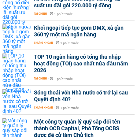
suất ưu đãi gói 220.000 tỷ đồng
TÀI CHÍNH
-
1 phút trước
Khối ngoại tiếp tục gom DMX, xả gần
360 tỷ một mã ngân hàng
CHỨNG KHOÁN
-
1 phút trước
TOP 10 ngân hàng có tổng thu nhập
hoạt động (TOI) cao nhất nửa đầu năm
2026
TÀI CHÍNH
-
1 phút trước
Sóng thoái vốn Nhà nước có trở lại sau
Quyết định 40?
CHỨNG KHOÁN
-
1 phút trước
Một công ty quản lý quỹ sắp đổi tên
thành OCB Capital, Phó Tổng OCBS
được đề cử làm Chủ tịch