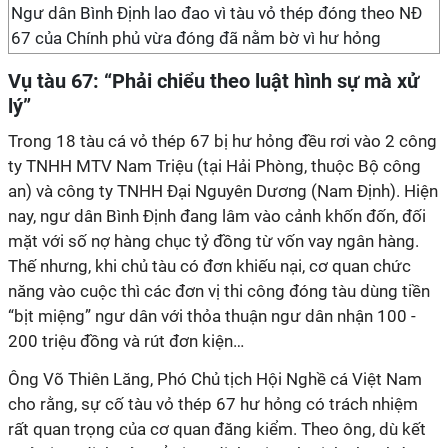
Ngư dân Bình Định lao đao vì tàu vỏ thép đóng theo NĐ
67 của Chính phủ vừa đóng đã nằm bờ vì hư hỏng
Vụ tàu 67: “Phải chiểu theo luật hình sự mà xử
lý”
Trong 18 tàu cá vỏ thép 67 bị hư hỏng đều rơi vào 2 công
ty TNHH MTV Nam Triệu (tại Hải Phòng, thuộc Bộ công
an) và công ty TNHH Đại Nguyên Dương (Nam Định). Hiện
nay, ngư dân Bình Định đang lâm vào cảnh khốn đốn, đối
mặt với số nợ hàng chục tỷ đồng từ vốn vay ngân hàng.
Thế nhưng, khi chủ tàu có đơn khiếu nại, cơ quan chức
năng vào cuộc thì các đơn vị thi công đóng tàu dùng tiền
“bịt miệng” ngư dân với thỏa thuận ngư dân nhận 100 -
200 triệu đồng và rút đơn kiện…
Ông Võ Thiên Lăng, Phó Chủ tịch Hội Nghề cá Việt Nam
cho rằng, sự cố tàu vỏ thép 67 hư hỏng có trách nhiệm
rất quan trọng của cơ quan đăng kiểm. Theo ông, dù kết