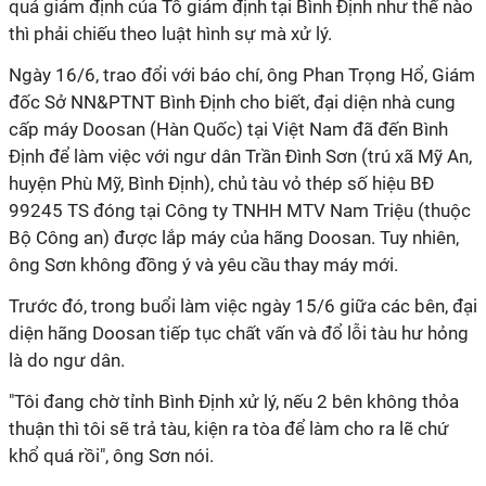
quả giám định của Tổ giám định tại Bình Định như thế nào
thì phải chiếu theo luật hình sự mà xử lý.
Ngày 16/6, trao đổi với báo chí, ông Phan Trọng Hổ, Giám
đốc Sở NN&PTNT Bình Định cho biết, đại diện nhà cung
cấp máy Doosan (Hàn Quốc) tại Việt Nam đã đến Bình
Định để làm việc với ngư dân Trần Đình Sơn (trú xã Mỹ An,
huyện Phù Mỹ, Bình Định), chủ tàu vỏ thép số hiệu BĐ
99245 TS đóng tại Công ty TNHH MTV Nam Triệu (thuộc
Bộ Công an) được lắp máy của hãng Doosan. Tuy nhiên,
ông Sơn không đồng ý và yêu cầu thay máy mới.
Trước đó, trong buổi làm việc ngày 15/6 giữa các bên, đại
diện hãng Doosan tiếp tục chất vấn và đổ lỗi tàu hư hỏng
là do ngư dân.
"Tôi đang chờ tỉnh Bình Định xử lý, nếu 2 bên không thỏa
thuận thì tôi sẽ trả tàu, kiện ra tòa để làm cho ra lẽ chứ
khổ quá rồi", ông Sơn nói.