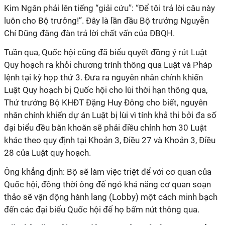
Kim Ngân phải lên tiếng “giải cứu”: “Để tôi trả lời câu này
luôn cho Bộ trưởng!”. Đây là lần đầu Bộ trưởng Nguyễn
Chí Dũng đăng đàn trả lời chất vấn của ĐBQH.
Tuần qua, Quốc hội cũng đã biểu quyết đồng ý rút Luật
Quy hoạch ra khỏi chương trình thông qua Luật và Pháp
lệnh tại kỳ họp thứ 3. Đưa ra nguyên nhân chính khiến
Luật Quy hoạch bị Quốc hội cho lùi thời hạn thông qua,
Thứ trưởng Bộ KHĐT Đặng Huy Đông cho biết, nguyên
nhân chính khiến dự án Luật bị lùi vì tính khả thi bởi đa số
đại biểu đều băn khoăn sẽ phải điều chỉnh hơn 30 Luật
khác theo quy định tại Khoản 3, Điều 27 và Khoản 3, Điều
28 của Luật quy hoạch.
Ông khẳng định: Bộ sẽ làm việc triệt để với cơ quan của
Quốc hội, đồng thời ông để ngỏ khả năng cơ quan soạn
thảo sẽ vận động hành lang (Lobby) một cách minh bạch
đến các đại biểu Quốc hội để họ bấm nút thông qua.