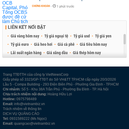
CHỨNG KHOÁN
-
1 phút trước
LIÊN KẾT NỔI BẬT
Giá vàng hôm nay
Tỷ giá ngoại tệ
Tỷ giá usd
Tỷ giá yen
Tỷ giá euro
Giá heo hơi
Giá cà phê
Giá tiêu hôm nay
Lãi suất ngân hàng
Giá xăng dầu
Giá thép hôm nay
Giá sầu riêng
Giá thịt heo
Giá gạo
Giá cao su
Best Retail Brokers
Diễn đàn đầu tư Việt Nam 2026
Trang TTĐTTH của công ty VietNewsCorp
Giấy phép số 3323/GP-TTĐT do Sở VH&TT TP.HCM cấp ngày 20/3/2026
Lầu 5 - Compa Building - 293 Điện Biên Phủ - Phường Gia Định - TP.HCM
Chi nhánh:
Số 5 - Khu 38A Trần Phú - Phường Ba Đình - TP. Hà Nội
Chịu trách nhiệm nội dung:
Hoàng Hữu Lợi
Hotline:
0975798489
Email:
info@vietnambiz.vn
Trách nhiệm về thông tin
DỊCH VỤ QUẢNG CÁO
Tel:
0931589222 (Ms Ngọc)
Email:
quangcao@vietnambiz.vn