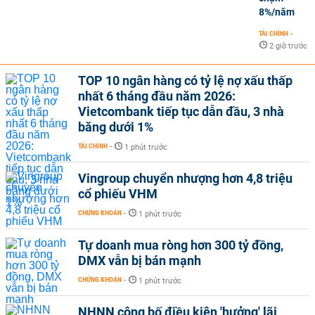
8%/năm
TÀI CHÍNH
-
2 giờ trước
TOP 10 ngân hàng có tỷ lệ nợ xấu thấp
nhất 6 tháng đầu năm 2026:
Vietcombank tiếp tục dẫn đầu, 3 nhà
băng dưới 1%
TÀI CHÍNH
-
1 phút trước
Vingroup chuyển nhượng hơn 4,8 triệu
cổ phiếu VHM
CHỨNG KHOÁN
-
1 phút trước
Tự doanh mua ròng hơn 300 tỷ đồng,
DMX vẫn bị bán mạnh
CHỨNG KHOÁN
-
1 phút trước
NHNN công bố điều kiện 'hưởng' lãi