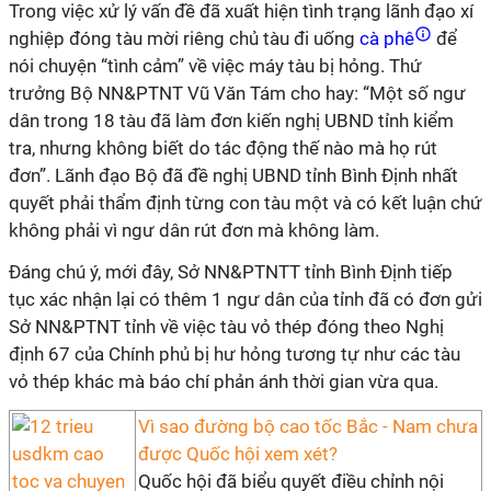
Trong việc xử lý vấn đề đã xuất hiện tình trạng lãnh đạo xí
nghiệp đóng tàu mời riêng chủ tàu đi uống
cà phê
để
nói chuyện “tình cảm” về việc máy tàu bị hỏng. Thứ
trưởng Bộ NN&PTNT Vũ Văn Tám cho hay: “Một số ngư
dân trong 18 tàu đã làm đơn kiến nghị UBND tỉnh kiểm
tra, nhưng không biết do tác động thế nào mà họ rút
đơn”. Lãnh đạo Bộ đã đề nghị UBND tỉnh Bình Định nhất
quyết phải thẩm định từng con tàu một và có kết luận chứ
không phải vì ngư dân rút đơn mà không làm.
Đáng chú ý, mới đây, Sở NN&PTNTT tỉnh Bình Định tiếp
tục xác nhận lại có thêm 1 ngư dân của tỉnh đã có đơn gửi
Sở NN&PTNT tỉnh về việc tàu vỏ thép đóng theo Nghị
định 67 của Chính phủ bị hư hỏng tương tự như các tàu
vỏ thép khác mà báo chí phản ánh thời gian vừa qua.
Vì sao đường bộ cao tốc Bắc - Nam chưa
được Quốc hội xem xét?
Quốc hội đã biểu quyết điều chỉnh nội