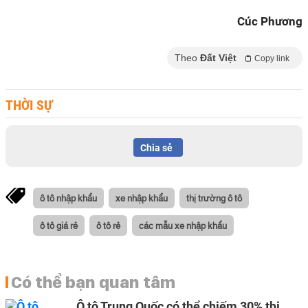
Cúc Phương
Theo
Đất Việt
Copy link
THỜI SỰ
Chia sẻ
ô tô nhập khẩu
xe nhập khẩu
thị trường ô tô
ô tô giá rẻ
ô tô rẻ
các mẫu xe nhập khẩu
Có thể bạn quan tâm
Ô tô Trung Quốc có thể chiếm 30% thị