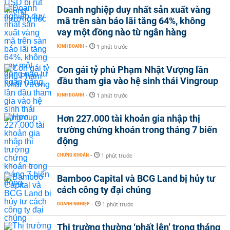
Doanh nghiệp duy nhất sản xuất vàng
mã trên sàn báo lãi tăng 64%, không
vay một đồng nào từ ngân hàng
KINH DOANH
-
1 phút trước
Con gái tỷ phú Phạm Nhật Vượng lần
đầu tham gia vào hệ sinh thái Vingroup
KINH DOANH
-
1 phút trước
Hơn 227.000 tài khoản gia nhập thị
trường chứng khoán trong tháng 7 biến
động
CHỨNG KHOÁN
-
1 phút trước
Bamboo Capital và BCG Land bị hủy tư
cách công ty đại chúng
DOANH NGHIỆP
-
1 phút trước
Thị trường thường ‘phất lên’ trong tháng