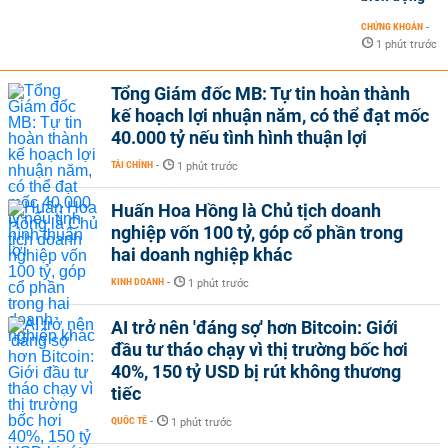
CHỨNG KHOÁN
-
1 phút trước
Tổng Giám đốc MB: Tự tin hoàn thành
kế hoạch lợi nhuận năm, có thể đạt mốc
40.000 tỷ nếu tình hình thuận lợi
TÀI CHÍNH
-
1 phút trước
Huấn Hoa Hồng là Chủ tịch doanh
nghiệp vốn 100 tỷ, góp cổ phần trong
hai doanh nghiệp khác
KINH DOANH
-
1 phút trước
AI trở nên 'đáng sợ' hơn Bitcoin: Giới
đầu tư tháo chạy vì thị trường bốc hơi
40%, 150 tỷ USD bị rút không thương
tiếc
QUỐC TẾ
-
1 phút trước