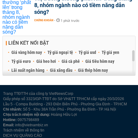
8, nhóm ngành nào có tiềm năng dẫn
sóng?
CHỨNG KHOÁN
-
1 phút trước
LIÊN KẾT NỔI BẬT
Giá vàng hôm nay
Tỷ giá ngoại tệ
Tỷ giá usd
Tỷ giá yen
Tỷ giá euro
Giá heo hơi
Giá cà phê
Giá tiêu hôm nay
Lãi suất ngân hàng
Giá xăng dầu
Giá thép hôm nay
Giá sầu riêng
Giá thịt heo
Giá gạo
Giá cao su
Best Retail Brokers
Diễn đàn đầu tư Việt Nam 2026
Trang TTĐTTH của công ty VietNewsCorp
Giấy phép số 3323/GP-TTĐT do Sở VH&TT TP.HCM cấp ngày 20/3/2026
Lầu 5 - Compa Building - 293 Điện Biên Phủ - Phường Gia Định - TP.HCM
Chi nhánh:
Số 5 - Khu 38A Trần Phú - Phường Ba Đình - TP. Hà Nội
Chịu trách nhiệm nội dung:
Hoàng Hữu Lợi
Hotline:
0975798489
Email:
info@vietnambiz.vn
Trách nhiệm về thông tin
DỊCH VỤ QUẢNG CÁO