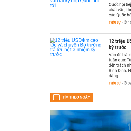
Quốc hội tiế
chất vấn, th
của Quốc hộ
THỜI SỰ
-
1
12 triệu U
kỳ trước
Vấn đề trách
tuần qua: Từ
đến trách n
Bình Định. N
dàng.
THỜI SỰ
-
0
TÌM THEO NGÀY