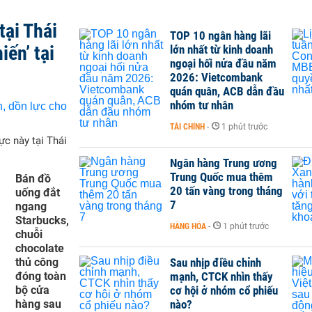
tại Thái
TOP 10 ngân hàng lãi
iến’ tại
lớn nhất từ kinh doanh
ngoại hối nửa đầu năm
2026: Vietcombank
quán quân, ACB dẫn đầu
nhóm tư nhân
TÀI CHÍNH
-
1 phút trước
ực này tại Thái
Ngân hàng Trung ương
Trung Quốc mua thêm
Bán đồ
20 tấn vàng trong tháng
uống đắt
7
ngang
Starbucks,
HÀNG HÓA
-
1 phút trước
chuỗi
chocolate
thủ công
Sau nhịp điều chỉnh
đóng toàn
mạnh, CTCK nhìn thấy
bộ cửa
cơ hội ở nhóm cổ phiếu
hàng sau
nào?