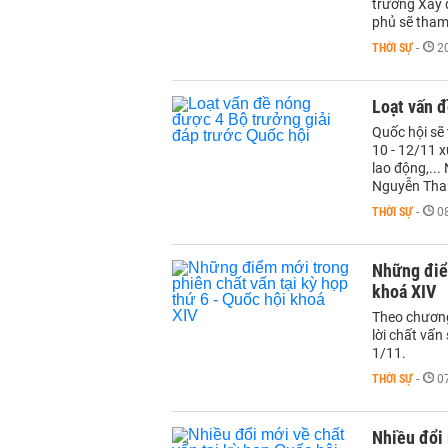
trưởng Xây 
phủ sẽ tham 
THỜI SỰ
-
2
Loạt vấn đ
Quốc hội sẽ 
10 - 12/11 x
lao động,...
Nguyễn Tha
THỜI SỰ
-
0
Những điểm
khoá XIV
Theo chương 
lời chất vấn
1/11.
THỜI SỰ
-
0
Nhiều đổi 