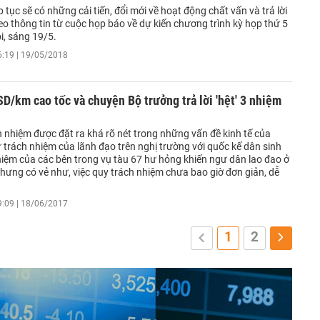
p tục sẽ có những cải tiến, đổi mới về hoạt động chất vấn và trả lời
eo thông tin từ cuộc họp báo về dự kiến chương trình kỳ họp thứ 5
i, sáng 19/5.
6:19 | 19/05/2018
SD/km cao tốc và chuyện Bộ trưởng trả lời 'hệt' 3 nhiệm
 nhiệm được đặt ra khá rõ nét trong những vấn đề kinh tế của
 trách nhiệm của lãnh đạo trên nghị trường với quốc kế dân sinh
hiệm của các bên trong vụ tàu 67 hư hỏng khiến ngư dân lao đao ở
hưng có vẻ như, việc quy trách nhiệm chưa bao giờ đơn giản, dễ
9:09 | 18/06/2017
1
2