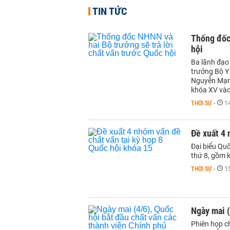
TIN TỨC
Thống đốc 
hội
Ba lãnh đạo
trưởng Bộ Y
Nguyễn Mạnh
khóa XV vào
THỜI SỰ
-
1
Đề xuất 4 
Đại biểu Quố
thứ 8, gồm k
THỜI SỰ
-
1
Ngày mai (
Phiên họp ch