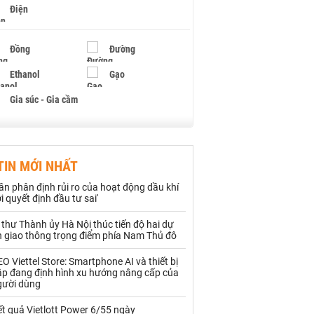
Điện
Đồng
Đường
Ethanol
Gạo
Gia súc - Gia cầm
Giấy
Gỗ
TIN MỚI NHẤT
Hạt điều
Hồ tiêu - Hạt tiêu
ần phân định rủi ro của hoạt động dầu khí
Khí đốt
i quyết định đầu tư sai'
 thư Thành ủy Hà Nội thúc tiến độ hai dự
Kim loại khác
Mắc ca
n giao thông trọng điểm phía Nam Thủ đô
Muối
Ngũ cốc
O Viettel Store: Smartphone AI và thiết bị
ập đang định hình xu hướng nâng cấp của
Nhựa - Hạt nhựa
gười dùng
t quả Vietlott Power 6/55 ngày