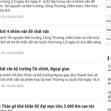
a trong 2,5 ngày (từ ngày 4 - 6/6) tập trung vào 4 nhóm vấn đề
ực: Tài nguyên và Môi trường, Công Thương, Kiểm toán, Văn hóa -
Du lịch.
3:32 | 03/06/2024
hốt 4 nhóm vấn đề chất vấn
ành Tài nguyên Môi trường, Công Thương, Kiểm toán và Văn hóa
lịch sẽ trả lời chất vấn tại Quốc hội trong 2,5 ngày từ 4/6 đến sáng
1:42 | 23/05/2024
'C
hất vấn bộ trưởng Tài chính, Ngoại giao
vớ
ài chính Hồ Đức Phớc và Bộ trưởng Ngoại giao Bùi Thanh Sơn sẽ
Bí
ả lời chất vấn tại phiên họp Ủy ban Thường vụ Quốc hội ngày 18/3.
á
1:40 | 05/03/2024
CE
g
n
: Tháo gỡ khó khăn để đạt mục tiêu 3.000 Km cao tốc
Kế