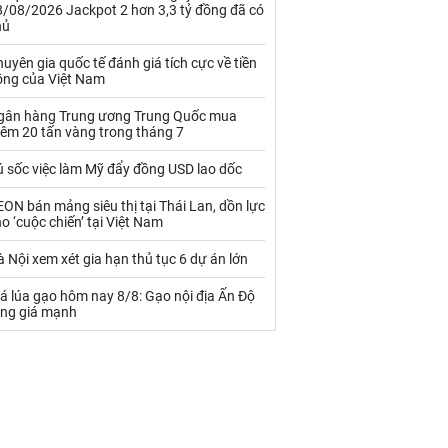
Palladium
Phân bón
8/08/2026 Jackpot 2 hơn 3,3 tỷ đồng đã có
hủ
Rau - Củ -Quả
Sắt thép
uyên gia quốc tế đánh giá tích cực về tiền
ồng của Việt Nam
Sữa
gân hàng Trung ương Trung Quốc mua
hêm 20 tấn vàng trong tháng 7
Than
Thức ăn chăn nuôi
ú sốc việc làm Mỹ đẩy đồng USD lao dốc
Thủy hải sản khác
Tôm
ON bán mảng siêu thị tại Thái Lan, dồn lực
Vàng
o ‘cuộc chiến’ tại Việt Nam
 Nội xem xét gia hạn thủ tục 6 dự án lớn
VLXD khác
Xăng dầu
á lúa gạo hôm nay 8/8: Gạo nội địa Ấn Độ
Xi măng - Clynker
ăng giá mạnh