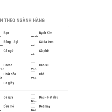
IN THEO NGÀNH HÀNG
Bạc
Bạch Kim
Bông - Sợi
Cá da trơn
Cá ngừ
Cà phê
Cacao
Cao su
Chất dẻo
Chè
Da giày
Đá quý
Dầu - Hạt dầu
Dầu mỏ
Dệt may