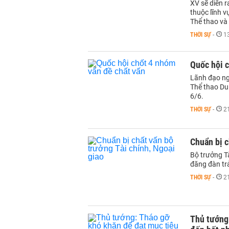
XV sẽ diễn r
thuộc lĩnh v
Thể thao và 
THỜI SỰ
-
1
Quốc hội c
Lãnh đạo ng
Thể thao Du 
6/6.
THỜI SỰ
-
2
Chuẩn bị c
Bộ trưởng T
đăng đàn tr
THỜI SỰ
-
2
Thủ tướng