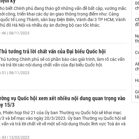
hiệm kỳ
0
c
ho biết Chính phủ đang tháo gỡ những vấn đề bất cập, vướng mắc
hởi công, triển khai các dự án giao thông trọng điểm như: Cảng
quốc tế Long Thành, sân bay Điện Biên, Vành đai 3 TP HCM, Vành
Ch
đ
Thủ đô Hà Nội và nhiều dự án đường bộ cao tốc khác.
1:46 | 08/11/2023
N
t
Thủ tướng trả lời chất vấn của Đại biểu Quốc hội
C
hủ tướng Chính phủ sẽ có phần báo cáo giải trình, làm rõ các vấn
AE
 và trả lời các nội dung chất vấn của đại biểu Quốc hội.
ch
6:51 | 08/11/2023
Hà
Gi
t
ường vụ Quốc hội xem xét nhiều nội dung quan trọng vào
ày 15/3
n, Phiên họp thứ 21 của Ủy ban Thường vụ Quốc hội sẽ khai mạc
/3 và bế mạc vào ngày 20/3/2023. Ủy ban Thường vụ Quốc hội sẽ
 vấn và trả lời chất về về một số nội dung thuộc lĩnh vực Toà án và
1:43 | 13/03/2023