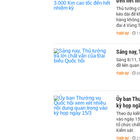
đến hết n
Thủ tướng c
kéo dài để k
hàng không 
đai 4 Vùng 
THỜI SỰ
-
1
Sáng nay, 
Sáng 8/11, T
đề liên quan
THỜI SỰ
-
0
Ủy ban Th
kỳ họp ng
Theo dự kiế
vào ngày 15
tổ chức chất
Kiểm sát.
THỜI SỰ
-
2