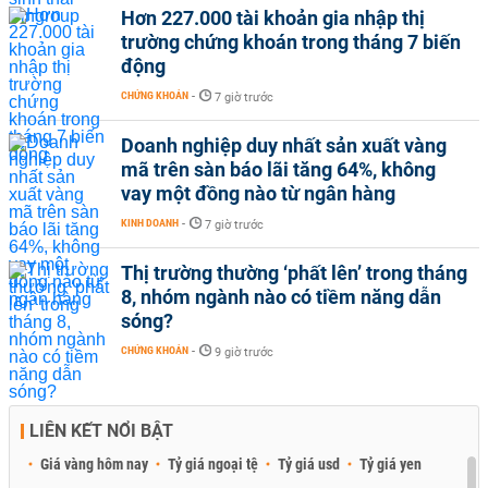
Hơn 227.000 tài khoản gia nhập thị
trường chứng khoán trong tháng 7 biến
động
CHỨNG KHOÁN
-
7 giờ trước
Doanh nghiệp duy nhất sản xuất vàng
mã trên sàn báo lãi tăng 64%, không
vay một đồng nào từ ngân hàng
KINH DOANH
-
7 giờ trước
Thị trường thường ‘phất lên’ trong tháng
8, nhóm ngành nào có tiềm năng dẫn
sóng?
CHỨNG KHOÁN
-
9 giờ trước
LIÊN KẾT NỔI BẬT
Giá vàng hôm nay
Tỷ giá ngoại tệ
Tỷ giá usd
Tỷ giá yen