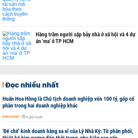
Hàng trăm người sập bẫy nhà ở xã hội và 4 dự
án 'ma' ở TP HCM
Đọc nhiều nhất
Huấn Hoa Hồng là Chủ tịch doanh nghiệp vốn 100 tỷ, góp cổ
phần trong hai doanh nghiệp khác
KINH DOANH
-
6 giờ trước
'Đế chế’ kinh doanh hàng xa xỉ của Lý Nhã Kỳ: Từ phân phối,
thiết kế kim cương đến thời trang, phụ kiện cao cấp