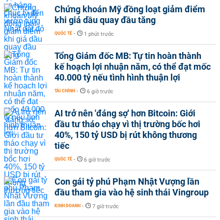
Chứng khoán Mỹ đồng loạt giảm điểm
khi giá dầu quay đầu tăng
QUỐC TẾ
-
1 phút trước
Tổng Giám đốc MB: Tự tin hoàn thành
kế hoạch lợi nhuận năm, có thể đạt mốc
40.000 tỷ nếu tình hình thuận lợi
TÀI CHÍNH
-
6 giờ trước
AI trở nên 'đáng sợ' hơn Bitcoin: Giới
đầu tư tháo chạy vì thị trường bốc hơi
40%, 150 tỷ USD bị rút không thương
tiếc
QUỐC TẾ
-
6 giờ trước
Con gái tỷ phú Phạm Nhật Vượng lần
đầu tham gia vào hệ sinh thái Vingroup
KINH DOANH
-
7 giờ trước