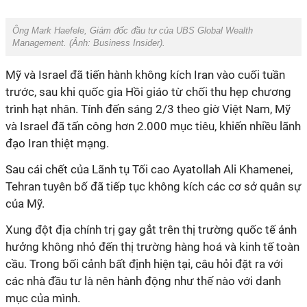
Ông Mark Haefele, Giám đốc đầu tư của UBS Global Wealth
Management. (Ảnh:
Business Insider).
Mỹ và Israel đã tiến hành không kích Iran vào cuối tuần
trước, sau khi quốc gia Hồi giáo từ chối thu hẹp chương
trình hạt nhân. Tính đến sáng 2/3 theo giờ Việt Nam, Mỹ
và Israel đã tấn công hơn 2.000 mục tiêu, khiến nhiều lãnh
đạo Iran thiệt mạng.
Sau cái chết của Lãnh tụ Tối cao Ayatollah Ali Khamenei,
Tehran tuyên bố đã tiếp tục không kích các cơ sở quân sự
của Mỹ.
Xung đột địa chính trị gay gắt trên thị trường quốc tế ảnh
hưởng không nhỏ đến thị trường hàng hoá và kinh tế toàn
cầu. Trong bối cảnh bất định hiện tại, câu hỏi đặt ra với
các nhà đầu tư là nên hành động như thế nào với danh
mục của mình.