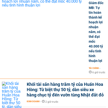
Giám đốc
MB: Tự
tin hoàn
thành kế
hoạch lợi
nhuận
năm, có
thể đạt
mốc
40.000 tỷ
nếu tình
hình
thuận lợi
TÀI CHÍNH
-
6 giờ trước
Khối tài sản hàng trăm tỷ của Huấn Hoa
Hồng: Từ biệt thự 50 tỷ, dàn siêu xe
hàng chục tỷ đến vườn tùng Nhật đắt đỏ
KINH DOANH
-
2 giờ trước