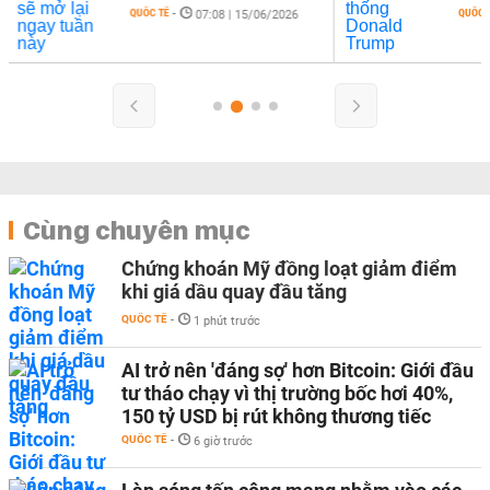
QUỐC TẾ
-
6
07:07 | 10/06/2026
Cùng chuyên mục
Chứng khoán Mỹ đồng loạt giảm điểm
khi giá dầu quay đầu tăng
QUỐC TẾ
-
1 phút trước
AI trở nên 'đáng sợ' hơn Bitcoin: Giới đầu
tư tháo chạy vì thị trường bốc hơi 40%,
150 tỷ USD bị rút không thương tiếc
QUỐC TẾ
-
6 giờ trước