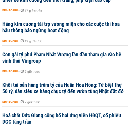
KINH DOANH
-
17 giờ trước
Hãng kim cương tài trợ vương miện cho các cuộc thi hoa
hậu thông báo ngừng hoạt động
KINH DOANH
-
12 giờ trước
Con gái tỷ phú Phạm Nhật Vượng lần đầu tham gia vào hệ
sinh thái Vingroup
KINH DOANH
-
7 giờ trước
Khối tài sản hàng trăm tỷ của Huấn Hoa Hồng: Từ biệt thự
50 tỷ, dàn siêu xe hàng chục tỷ đến vườn tùng Nhật đắt đỏ
KINH DOANH
-
2 giờ trước
Hoá chất Đức Giang công bố hai ứng viên HĐQT, cổ phiếu
DGC tăng trần