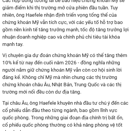
Các hợp đồng tương lai đề báo hiệu chứng khoán Mỹ sẽ
giảm điểm khi thị trường mở cửa phiên đầu tuần. Tuy
nhiên, ông Haefele nhận định triển vọng tổng thể của
chứng khoán Mỹ vẫn tích cực, với các yếu tố hỗ trợ bao
gồm nền kinh tế tăng trưởng mạnh, tốc độ tăng trưởng lợi
nhuận doanh nghiệp cao và chính phủ chi tiêu tài khóa
mạnh tay.
Vị chuyên gia dự đoán chứng khoán Mỹ có thể tăng thêm
10% kể từ nay đến cuối năm 2026 - đồng nghĩa những
người nắm giữ chứng khoán Mỹ vẫn còn cơ hội sinh lời
đáng kể. Không chỉ Mỹ mà nhìn chung các thị trường
chứng khoán châu Âu, Nhật Bản, Trung Quốc và các thị
trường mới nổi đều còn dư địa tăng.
Tại châu Âu, ông Haefele khuyên nhà đầu tư chú ý đến các
cổ phiếu dẫn đầu theo từng ngành, bao gồm lĩnh vực
quốc phòng. Trong những giai đoạn địa chính trị bất ổn,
cổ phiếu quốc phòng thường có khả năng phòng vệ tốt