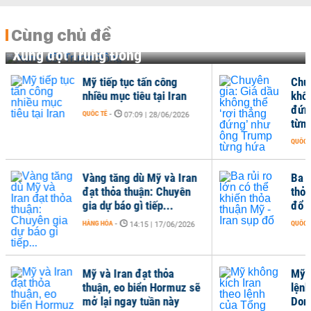
Cùng chủ đề
Xung đột Trung Đông
Chuyên gia: Giá dầu
không thể ‘rơi thẳng
đứng’ như ông Trump
6
từng hứa
QUỐC TẾ
-
19:00 | 16/06/2026
an
Ba rủi ro lớn có thể khiến
n
thỏa thuận Mỹ - Iran sụp
đổ
QUỐC TẾ
-
26
15:00 | 15/06/2026
Mỹ không kích Iran theo
 sẽ
lệnh của Tổng thống
Donald Trump