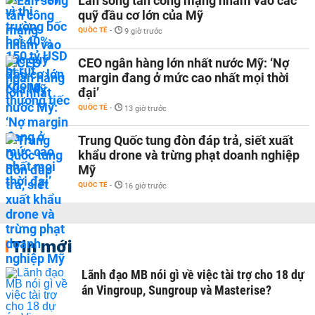
Làn sóng tấn công mạng nhằm vào các
quỹ đầu cơ lớn của Mỹ
QUỐC TẾ
-
9 giờ trước
CEO ngân hàng lớn nhất nước Mỹ: ‘Nợ
margin đang ở mức cao nhất mọi thời
đại’
QUỐC TẾ
-
13 giờ trước
Trung Quốc tung đòn đáp trả, siết xuất
khẩu drone và trừng phạt doanh nghiệp
Mỹ
QUỐC TẾ
-
16 giờ trước
Tin mới
Lãnh đạo MB nói gì về việc tài trợ cho 18 dự
án Vingroup, Sungroup và Masterise?