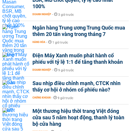
100%
DOANH NGHIỆP
-
3 giờ trước
Ngân hàng Trung ương Trung Quốc mua
thêm 20 tấn vàng trong tháng 7
HÀNG HÓA
-
1 giờ trước
Điện Máy Xanh muốn phát hành cổ
phiếu với tỷ lệ 1:1 để tăng thanh khoản
DOANH NGHIỆP
-
9 giờ trước
Sau nhịp điều chỉnh mạnh, CTCK nhìn
thấy cơ hội ở nhóm cổ phiếu nào?
CHỨNG KHOÁN
-
9 giờ trước
Một thương hiệu thời trang Việt đóng
cửa sau 5 năm hoạt động, thanh lý toàn
bộ cửa hàng