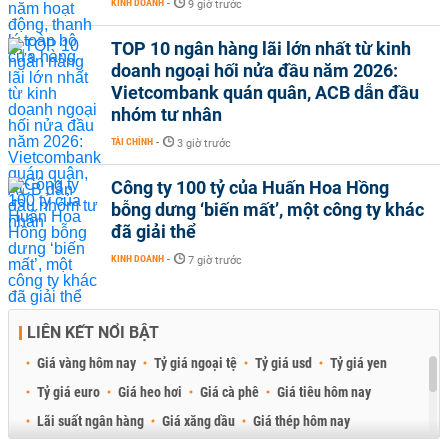
KINH DOANH
-
9 giờ trước
TOP 10 ngân hàng lãi lớn nhất từ kinh
doanh ngoại hối nửa đầu năm 2026:
Vietcombank quán quân, ACB dẫn đầu
nhóm tư nhân
TÀI CHÍNH
-
3 giờ trước
Công ty 100 tỷ của Huấn Hoa Hồng
bỗng dưng ‘biến mất’, một công ty khác
đã giải thể
KINH DOANH
-
7 giờ trước
LIÊN KẾT NỔI BẬT
Giá vàng hôm nay
Tỷ giá ngoại tệ
Tỷ giá usd
Tỷ giá yen
Tỷ giá euro
Giá heo hơi
Giá cà phê
Giá tiêu hôm nay
Lãi suất ngân hàng
Giá xăng dầu
Giá thép hôm nay