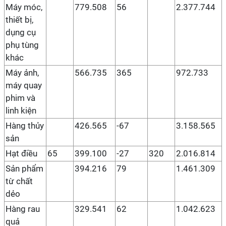
Máy móc,
779.508
56
2.377.744
thiết bị,
dụng cụ
phụ tùng
khác
Máy ảnh,
566.735
365
972.733
máy quay
phim và
linh kiện
Hàng thủy
426.565
-67
3.158.565
sản
Hạt điều
65
399.100
-27
320
2.016.814
Sản phẩm
394.216
79
1.461.309
từ chất
dẻo
Hàng rau
329.541
62
1.042.623
quả