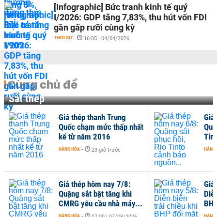
[Infographic] Bức tranh kinh tế quý
I/2026: GDP tăng 7,83%, thu hút vốn FDI
gần gấp rưỡi cùng kỳ
THỜI SỰ
-
16:05 | 04/04/2026
Cùng chủ đề
Sắt thép
Giá thép thanh Trung
Giá
Quốc chạm mức thấp nhất
Quặ
kể từ năm 2016
Tin
HÀNG HÓA
-
HÀNG
23 giờ trước
Giá thép hôm nay 7/8:
Giá
Quặng sắt bật tăng khi
Diễn
CMRG yêu cầu nhà máy...
BHP
HÀNG HÓA
-
HÀNG
07:00 | 07/08/2026