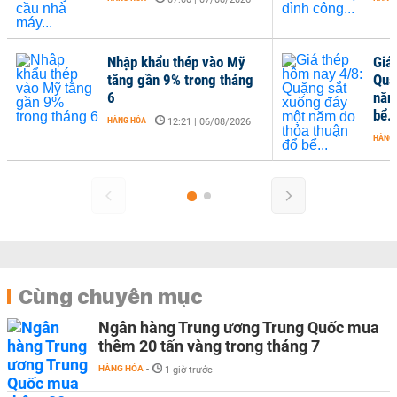
Nhập khẩu thép vào Mỹ
Giá
tăng gần 9% trong tháng
Quặ
6
năm
bể..
HÀNG HÓA
-
12:21 | 06/08/2026
HÀNG
Cùng chuyên mục
Ngân hàng Trung ương Trung Quốc mua
thêm 20 tấn vàng trong tháng 7
HÀNG HÓA
-
1 giờ trước