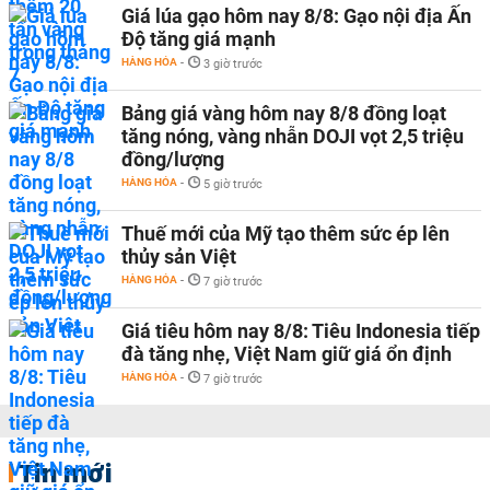
Giá lúa gạo hôm nay 8/8: Gạo nội địa Ấn
Độ tăng giá mạnh
HÀNG HÓA
-
3 giờ trước
Bảng giá vàng hôm nay 8/8 đồng loạt
tăng nóng, vàng nhẫn DOJI vọt 2,5 triệu
đồng/lượng
HÀNG HÓA
-
5 giờ trước
Thuế mới của Mỹ tạo thêm sức ép lên
thủy sản Việt
HÀNG HÓA
-
7 giờ trước
Giá tiêu hôm nay 8/8: Tiêu Indonesia tiếp
đà tăng nhẹ, Việt Nam giữ giá ổn định
HÀNG HÓA
-
7 giờ trước
Tin mới