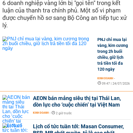
6 doanh nghiệp vàng lớn bị "gọi tên" trong kết
luận của thanh tra chính phủ. Một số vi phạm
được chuyển hồ sơ sang Bộ Công an tiếp tục xử
lý.
PNJ chỉ mua lại
vàng, kim cương
trong 2h buổi
chiều, giữ lịch
trả tiền tối đa
120 ngày
KINH DOANH
-
09:47 | 24/07/2026
AEON bán mảng siêu thị tại Thái Lan,
dồn lực cho ‘cuộc chiến’ tại Việt Nam
KINH DOANH
-
2 giờ trước
Lịch cổ tức tuần tới: Masan Consumer,
BSR, MB chốt quyền, tỷ lệ cao nhất