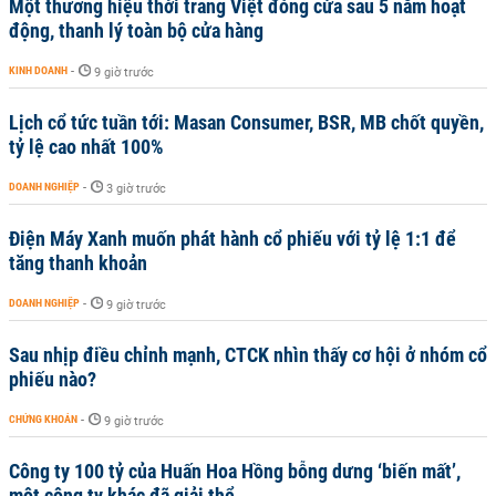
Một thương hiệu thời trang Việt đóng cửa sau 5 năm hoạt
động, thanh lý toàn bộ cửa hàng
KINH DOANH
-
9 giờ trước
Lịch cổ tức tuần tới: Masan Consumer, BSR, MB chốt quyền,
tỷ lệ cao nhất 100%
DOANH NGHIỆP
-
3 giờ trước
Điện Máy Xanh muốn phát hành cổ phiếu với tỷ lệ 1:1 để
tăng thanh khoản
DOANH NGHIỆP
-
9 giờ trước
Sau nhịp điều chỉnh mạnh, CTCK nhìn thấy cơ hội ở nhóm cổ
phiếu nào?
CHỨNG KHOÁN
-
9 giờ trước
Công ty 100 tỷ của Huấn Hoa Hồng bỗng dưng ‘biến mất’,
một công ty khác đã giải thể