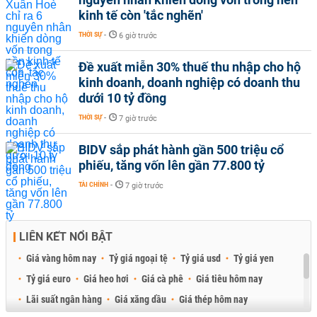
kinh tế còn 'tắc nghẽn'
THỜI SỰ
-
6 giờ trước
Đề xuất miễn 30% thuế thu nhập cho hộ
kinh doanh, doanh nghiệp có doanh thu
dưới 10 tỷ đồng
THỜI SỰ
-
7 giờ trước
BIDV sắp phát hành gần 500 triệu cổ
phiếu, tăng vốn lên gần 77.800 tỷ
TÀI CHÍNH
-
7 giờ trước
LIÊN KẾT NỔI BẬT
Giá vàng hôm nay
Tỷ giá ngoại tệ
Tỷ giá usd
Tỷ giá yen
Tỷ giá euro
Giá heo hơi
Giá cà phê
Giá tiêu hôm nay
Lãi suất ngân hàng
Giá xăng dầu
Giá thép hôm nay