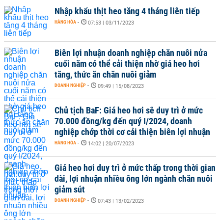
Nhập khẩu thịt heo tăng 4 tháng liên tiếp
HÀNG HÓA
-
07:53 | 03/11/2023
Biên lợi nhuận doanh nghiệp chăn nuôi nửa
cuối năm có thể cải thiện nhờ giá heo hơi
tăng, thức ăn chăn nuôi giảm
DOANH NGHIỆP
-
09:49 | 15/08/2023
Chủ tịch BaF: Giá heo hơi sẽ duy trì ở mức
70.000 đồng/kg đến quý I/2024, doanh
nghiệp chớp thời cơ cải thiện biên lợi nhuận
HÀNG HÓA
-
14:02 | 20/07/2023
Giá heo hơi duy trì ở mức thấp trong thời gian
dài, lợi nhuận nhiều ông lớn ngành chăn nuôi
giảm sút
DOANH NGHIỆP
-
07:43 | 13/02/2023