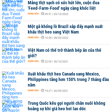
Mảng thịt sạch có sức hút lớn, cuộc đua
'Feed-Farm-Food' ngày càng khốc liệt
HÀNG HÓA
-
09:51 | 03/10/2022
Một gã khổng lồ Brazil sắp đẩy mạnh xuất
khẩu thịt heo sang Việt Nam
HÀNG HÓA
-
10:59 | 28/03/2022
Việt Nam có thể trở thành bếp ăn của thế
giới?
HÀNG HÓA
-
22:05 | 30/10/2021
Xuất khẩu thịt heo Canada sang Mexico,
Philippines tăng hơn 150% trong 7 tháng đầu
năm
HÀNG HÓA
-
19:27 | 26/09/2021
Trung Quốc kêu gọi người chăn nuôi không
hoảng sợ khi giá heo hơi lao dốc