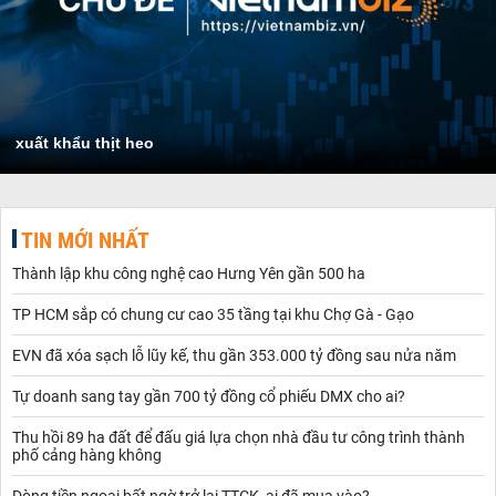
xuất khẩu thịt heo
TIN MỚI NHẤT
Thành lập khu công nghệ cao Hưng Yên gần 500 ha
TP HCM sắp có chung cư cao 35 tầng tại khu Chợ Gà - Gạo
EVN đã xóa sạch lỗ lũy kế, thu gần 353.000 tỷ đồng sau nửa năm
Tự doanh sang tay gần 700 tỷ đồng cổ phiếu DMX cho ai?
Thu hồi 89 ha đất để đấu giá lựa chọn nhà đầu tư công trình thành
phố cảng hàng không
Dòng tiền ngoại bất ngờ trở lại TTCK, ai đã mua vào?