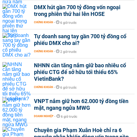
DMX hút gần 700 tỷ đồng vốn ngoại
trong phiên thứ hai lên HOSE
CHỨNG KHOÁN
-
6 giờ trước
Tự doanh sang tay gần 700 tỷ đồng cổ
phiếu DMX cho ai?
CHỨNG KHOÁN
-
2 giờ trước
NHNN cần tăng nắm giữ bao nhiêu cổ
phiếu CTG để sở hữu tối thiểu 65%
VietinBank?
CHỨNG KHOÁN
-
6 giờ trước
VNPT nắm giữ hơn 62.000 tỷ đồng tiền
mặt, ngang ngửa MWG
DOANH NGHIỆP
-
6 giờ trước
Chuyên gia Phạm Xuân Hoè chỉ ra 6
nguyên nhân khiến dòng vốn trong nền