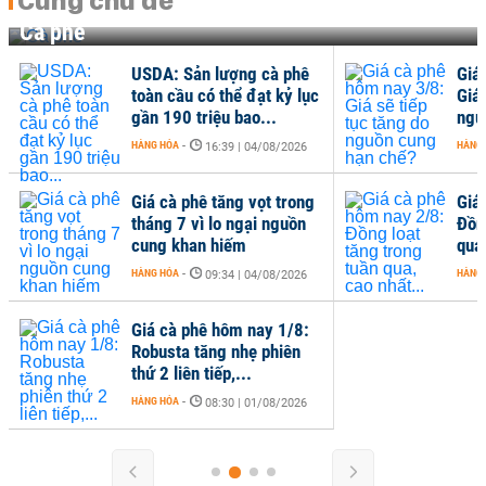
Cùng chủ đề
Cà phê
lượng cà phê
Giá cà phê hôm nay 3/8:
 thể đạt kỷ lục
Giá sẽ tiếp tục tăng do
ệu bao...
nguồn cung hạn chế?
HÀNG HÓA
-
6:39 | 04/08/2026
07:34 | 03/08/2026
tăng vọt trong
Giá cà phê hôm nay 2/8:
lo ngại nguồn
Đồng loạt tăng trong tuần
hiếm
qua, cao nhất...
HÀNG HÓA
-
9:34 | 04/08/2026
12:46 | 02/08/2026
 hôm nay 1/8:
ng nhẹ phiên
ếp,...
8:30 | 01/08/2026