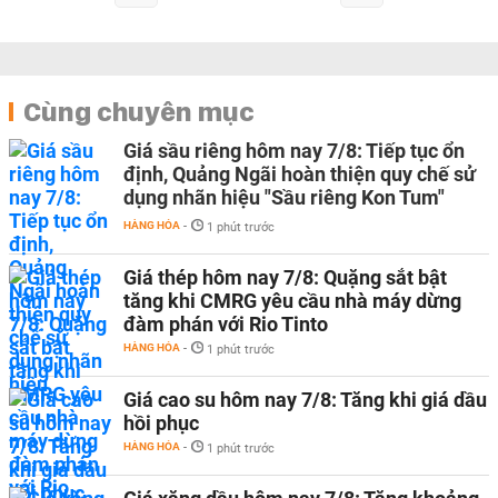
Cùng chuyên mục
Giá sầu riêng hôm nay 7/8: Tiếp tục ổn
định, Quảng Ngãi hoàn thiện quy chế sử
dụng nhãn hiệu "Sầu riêng Kon Tum"
HÀNG HÓA
-
1 phút trước
Giá thép hôm nay 7/8: Quặng sắt bật
tăng khi CMRG yêu cầu nhà máy dừng
đàm phán với Rio Tinto
HÀNG HÓA
-
1 phút trước
Giá cao su hôm nay 7/8: Tăng khi giá dầu
hồi phục
HÀNG HÓA
-
1 phút trước