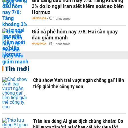
Giá xăng dầu hôm nay 7/8: Tăng khoảng
3% do lo ngại Iran siết kiểm soát eo biển
Hormuz
HÀNG HÓA
-
1 phút trước
Giá cà phê hôm nay 7/8: Hai sàn quay
đầu giảm mạnh
HÀNG HÓA
-
1 phút trước
Tin mới
Chủ show 'Anh trai vượt ngàn chông gai' liên
tiếp giải thế công ty con
Trào lưu dùng AI giao dịch chứng khoán: Cơ
hội vươn tầm 'cá mập' hay cái bẫy thua lỗ?