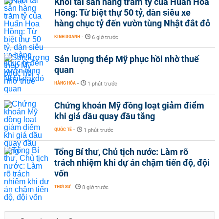
Khối tài sản hàng trăm tỷ của Huấn Hoa
Hồng: Từ biệt thự 50 tỷ, dàn siêu xe
hàng chục tỷ đến vườn tùng Nhật đắt đỏ
KINH DOANH
-
6 giờ trước
Sản lượng thép Mỹ phục hồi nhờ thuế
quan
HÀNG HÓA
-
1 phút trước
Chứng khoán Mỹ đồng loạt giảm điểm
khi giá dầu quay đầu tăng
QUỐC TẾ
-
1 phút trước
Tổng Bí thư, Chủ tịch nước: Làm rõ
trách nhiệm khi dự án chậm tiến độ, đội
vốn
THỜI SỰ
-
8 giờ trước