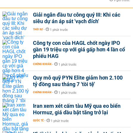
9 giờ trước
Giải ngân đầu tư công quý III: Khi các
siêu dự án áp sát 'vạch đích'
THỜI SỰ
-
1 phút trước
Công ty con của HAGL chốt ngày IPO
gần 19 triệu cp với giá gấp hơn 4 lần cổ
phiếu HAG
CHỨNG KHOÁN
-
1 phút trước
Quy mô quỹ PYN Elite giảm hơn 2.100
tỷ đồng sau tháng 7 ‘tồi tệ’
CHỨNG KHOÁN
-
1 phút trước
Iran xem xét cấm tàu Mỹ qua eo biển
Hormuz, giá dầu bật tăng trở lại
QUỐC TẾ
-
1 phút trước