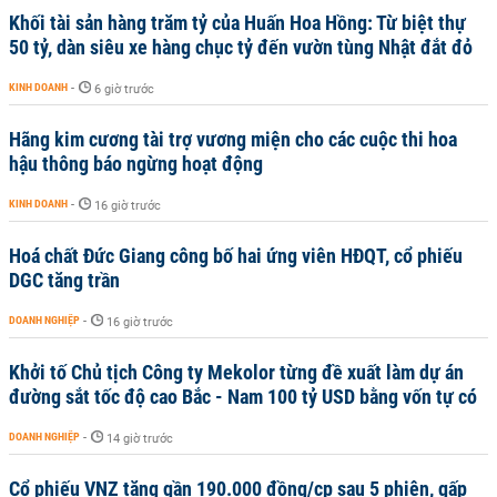
Khối tài sản hàng trăm tỷ của Huấn Hoa Hồng: Từ biệt thự
50 tỷ, dàn siêu xe hàng chục tỷ đến vườn tùng Nhật đắt đỏ
KINH DOANH
-
6 giờ trước
Hãng kim cương tài trợ vương miện cho các cuộc thi hoa
hậu thông báo ngừng hoạt động
KINH DOANH
-
16 giờ trước
Hoá chất Đức Giang công bố hai ứng viên HĐQT, cổ phiếu
DGC tăng trần
DOANH NGHIỆP
-
16 giờ trước
Khởi tố Chủ tịch Công ty Mekolor từng đề xuất làm dự án
đường sắt tốc độ cao Bắc - Nam 100 tỷ USD bằng vốn tự có
DOANH NGHIỆP
-
14 giờ trước
Cổ phiếu VNZ tăng gần 190.000 đồng/cp sau 5 phiên, gấp