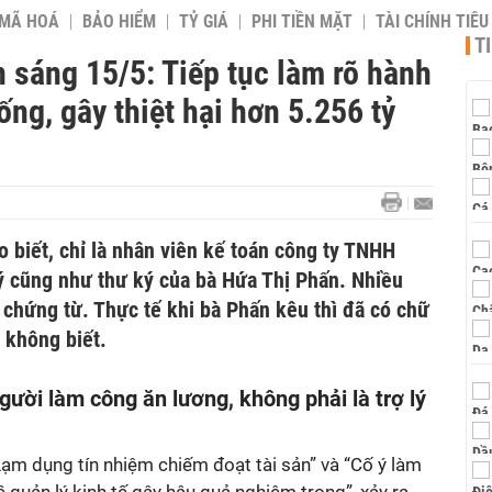
 MÃ HOÁ
BẢO HIỂM
TỶ GIÁ
PHI TIỀN MẶT
TÀI CHÍNH TIÊ
T
n sáng 15/5: Tiếp tục làm rõ hành
ống, gây thiệt hại hơn 5.256 tỷ
o biết, chỉ là nhân viên kế toán công ty TNHH
lý cũng như thư ký của bà Hứa Thị Phấn. Nhiều
 chứng từ. Thực tế khi bà Phấn kêu thì đã có chữ
o không biết.
người làm công ăn lương, không phải là trợ lý
Lạm dụng tín nhiệm chiếm đoạt tài sản” và “Cố ý làm