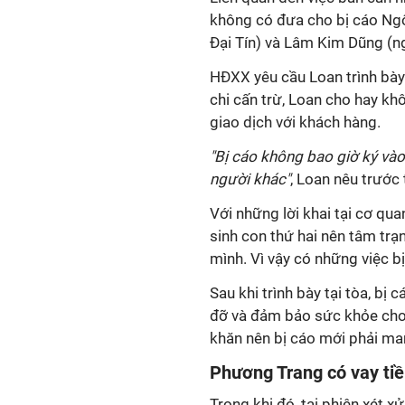
không có đưa cho bị cáo Ng
Đại Tín) và Lâm Kim Dũng (n
HĐXX yêu cầu Loan trình bày 
chi cấn trừ, Loan cho hay kh
giao dịch với khách hàng.
"Bị cáo không bao giờ ký vào
người khác"
, Loan nêu trước 
Với những lời khai tại cơ qua
sinh con thứ hai nên tâm trạ
mình. Vì vậy có những việc 
Sau khi trình bày tại tòa, b
đỡ và đảm bảo sức khỏe cho 
khăn nên bị cáo mới phải ma
Phương Trang có vay ti
Trong khi đó, tại phiên xét x