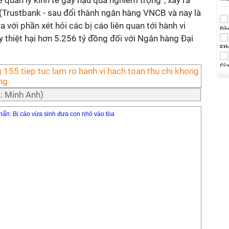
 quản lý kinh tế gây hậu quả nghiêm trọng”, xảy ra
(Trustbank - sau đổi thành ngân hàng VNCB và nay là
a với phần xét hỏi các bị cáo liên quan tới hành vi
y thiệt hại hơn 5.256 tỷ đồng đối với Ngân hàng Đại
h: Minh Anh)
hấn: Bị cáo vừa sinh đưa con nhỏ vào tòa