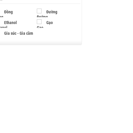
Đồng
Đường
Ethanol
Gạo
Gia súc - Gia cầm
Giấy
Gỗ
Hạt điều
Hồ tiêu - Hạt tiêu
Khí đốt
Kim loại khác
Mắc ca
Muối
Ngũ cốc
Nhựa - Hạt nhựa
Palladium
Phân bón