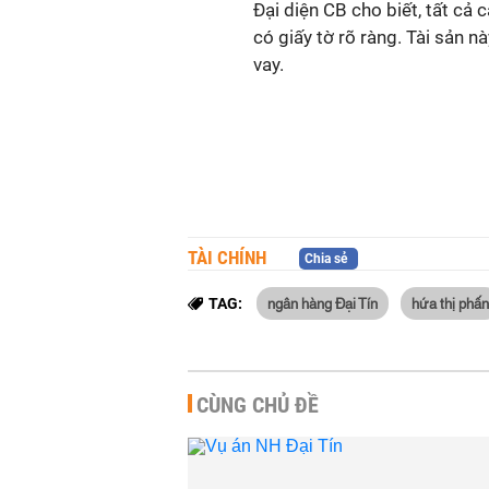
Đại diện CB cho biết, tất cả
có giấy tờ rõ ràng. Tài sản n
vay.
TÀI CHÍNH
Chia sẻ
ngân hàng Đại Tín
hứa thị phấn
TAG:
CÙNG CHỦ ĐỀ
ên tòa xét xử
Vụ Ngân hàng Đại Tín giai
 án tại Ngân
đoạn 2: Đề nghị 20 năm tù