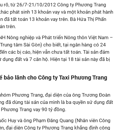
êu rõ, từ 26/7-21/10/2012 Công ty Phương Trang
khác phát sinh 13 khoản vay và một khoản phát hành
hân đã tất toán 13 khoản vay trên. Bà Hứa Thị Phấn
án trên.
NH Nông nghiệp và Phát triển Nông thôn Việt Nam –
Trung tâm Sài Gòn) cho biết, tại ngân hàng có 24
đến các bị cáo, hiện vẫn chưa tất toán. Tài sản đảm
dụng đất và 7 căn hộ. Hiện tại 18 tài sản này đã bị
ể bảo lãnh cho Công ty Taxi Phương Trang
 nhóm Phương Trang, đại diện của ông Trương Đoàn
ng đã dùng tài sản của mình là ba quyền sử dụng đất
i Phương Trang vay 90 tỷ đồng.
Quốc Huy và ông Phạm Đăng Quang (Nhân viên Công
iên, đại diện Công ty Phương Trang khẳng định công