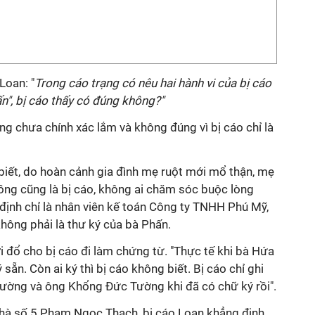
Loan: "
Trong cáo trạng có nêu hai hành vi của bị cáo
n", bị cáo thấy có đúng không?"
ng chưa chính xác lắm và không đúng vì bị cáo chỉ là
biết, do hoàn cảnh gia đình mẹ ruột mới mổ thận, mẹ
ồng cũng là bị cáo, không ai chăm sóc buộc lòng
 định chỉ là nhân viên kế toán Công ty TNHH Phú Mỹ,
không phải là thư ký của bà Phấn.
i đổ cho bị cáo đi làm chứng từ. "Thực tế khi bà Hứa
 sẵn. Còn ai ký thì bị cáo không biết. Bị cáo chỉ ghi
ường và ông Khổng Đức Tường khi đã có chữ ký rồi".
nhà số 5 Phạm Ngọc Thạch, bị cáo Loan khẳng định