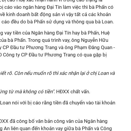
 bị cáo vào ngân hàng Đại Tín làm việc thì bà Phấn có
về kinh doanh bất động sản vì vậy tất cả các khoản
bị cáo đều do bà Phấn sử dụng và thông qua bà Loan.
g vay tiền của Ngân hàng Đại Tín hay bà Phấn, Huệ
 của bà Phấn. Trong quá trình vay, ông Nguyễn Hữu
ty CP Đầu tư Phương Trang và ông Phạm Đăng Quan -
 Công ty CP Đầu tư Phương Trang có qua gặp bị
ết rõ. Còn nếu muốn rõ thì xác nhận lại ở chị Loan và
hứng từ mà không có tiền"
. HĐXX chất vấn.
 Loan nói với bị cáo rằng tiền đã chuyển vào tài khoản
 HĐXX đã công bố văn bản công văn của Ngân hàng
g An liên quan đến khoản vay giữa bà Phấn và Công