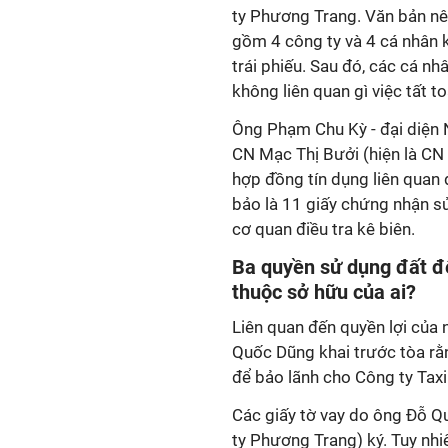
ty Phương Trang. Văn bản n
gồm 4 công ty và 4 cá nhân 
trái phiếu. Sau đó, các cá n
không liên quan gì việc tất to
Ông Phạm Chu Kỳ - đại diện 
CN Mạc Thị Bưởi (hiện là CN 
hợp đồng tín dụng liên quan 
bảo là 11 giấy chứng nhận sử 
cơ quan điều tra kê biên.
Ba quyền sử dụng đất đ
thuộc sở hữu của ai?
Liên quan đến quyền lợi của
Quốc Dũng khai trước tòa rằ
để bảo lãnh cho Công ty Tax
Các giấy tờ vay do ông Đỗ 
ty Phương Trang) ký. Tuy nh