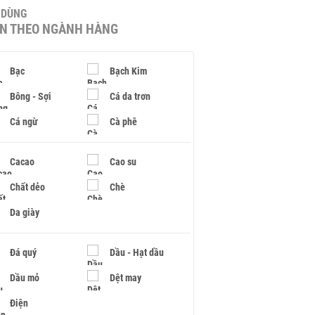
U DÙNG
IN THEO NGÀNH HÀNG
Bạc
Bạch Kim
Bông - Sợi
Cá da trơn
Cá ngừ
Cà phê
Cacao
Cao su
Chất dẻo
Chè
Da giày
Đá quý
Dầu - Hạt dầu
Dầu mỏ
Dệt may
Điện