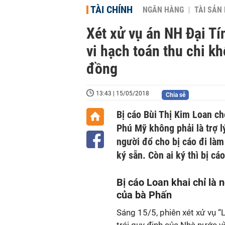
TÀI CHÍNH
NGÂN HÀNG
TÀI SẢN
Xét xử vụ án NH Đại Tí
vi hạch toán thu chi kh
đồng
13:43 | 15/05/2018
Chia sẻ
Bị cáo Bùi Thị Kim Loan ch
Phú Mỹ không phải là trợ 
người đổ cho bị cáo đi làm
ký sẵn. Còn ai ký thì bị cá
Bị cáo Loan khai chỉ là 
của bà Phấn
Sáng 15/5, phiên xét xử vụ “