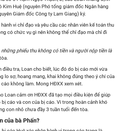
ô Kim Huệ (nguyên Phó tổng giám đốc Ngân hàng
guyên Giám đốc Công ty Lam Giang) ký.
hành vi chỉ đạo và yêu cầu các nhân viên kế toán thu
ông có chức vụ gì nên không thể chỉ đạo mà chỉ đi
 những phiếu thu không có tiền và người nộp tiền là
tòa.
n điều tra, Loan cho biết, lúc đó do bị cáo mới vừa
ng lo sợ, hoang mang, khai không đúng theo ý chí của
bị cáo không làm. Mong HĐXX xem xét.
ị cáo Loan cảm ơn HĐXX đã tạo mọi điều kiện để giúp
bị cáo và con của bị cáo. Vì trong hoàn cảnh khó
ng con nhỏ chưa đầy 3 tuần tuổi đến tòa.
ền của bà Phấn?
ử, bị cáo Huệ xác nhận hành vi trong cáo trạng là