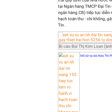
trái quy định của Nhà nước về
tại Ngân hàng TMCP Đại Tín 
ngân hàng CB) tiếp tục diễn r
hạch toán thu - chi khống, gâ
Tín .
Bị cáo Bùi Thị Kim Loan (ản
Xét xử vụ bà Hứa Thị P