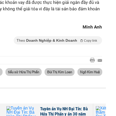
 các khoản vay đã được thực hiện giải ngân đầy đủ và
ày không thể giải tỏa vì đây là tài sản bảo đảm khoản
Minh Anh
Theo
Doanh Nghiệp & Kinh Doanh
Copy link
tiểu sử Hứa Thị Phấn
Bùi Thị Kim Loan
Ngô Kim Huệ
Tuyên án Vụ NH Đại Tín: Bà
Hứa Thị Phấn y án 30 năm