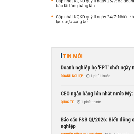
Cập nhật KQKD quý II ngày 26/7: 83 doan
báo lãi tăng bằng lần
Cập nhật KQKD quý II ngày 24/7: Nhiều kh
lục được công bố
TIN MỚI
Doanh nghiệp họ 'FPT' chốt ngày 
DOANH NGHIỆP
-
1 phút trước
CEO ngân hàng lớn nhất nước Mỹ: 
QUỐC TẾ
-
1 phút trước
Báo cáo F&B QI/2026: Biến động c
nghiệp