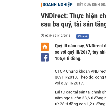
DOANH NGHIỆP
KẾT QUẢ KINH D
VNDirect: Thực hiện c
sau ba quý, tài sản tă
07:54 | 21/10/2018
Chia sẻ
Quý III năm nay, VNDirect 
so với quý III/2017, tuy n
105,6 tỉ đồng.
CTCP Chứng khoán VNDirec
quý III/2018. Theo đó, công 
với quý III/2017.
Lãi từ các tài sản tài chính 
năm ngoái còn 38,6 tỉ đồng n
từ 28 tỉ đồng còn 1,2 tỉ đồng