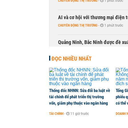
CHUYỂN ĐỘNG THỊ TRƯỜNG
-
1 phút trước
AI và cơ hội với thương mại điện 
CHUYỂN ĐỘNG THỊ TRƯỜNG
-
1 phút trước
Quảng Ninh, Bắc Ninh được đề xuấ
THỜI SỰ
-
1 phút trước
ĐỌC NHIỀU NHẤT
Thống đốc NHNN: Sửa đổi ba luật về
Tổng G
tài chính để phát triển thị trường
phiếu q
vốn, giảm phụ thuộc vào ngân hàng
có thể 
TÀI CHÍNH
-
11 giờ trước
DOANH 