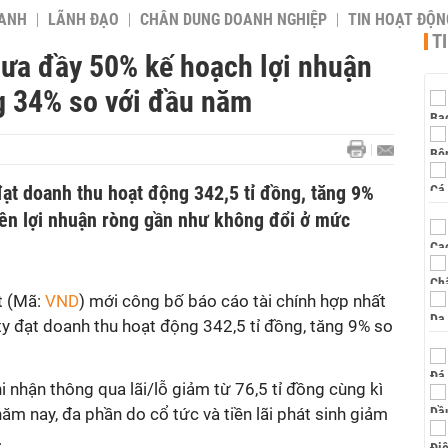
OANH
LÃNH ĐẠO
CHÂN DUNG DOANH NGHIỆP
TIN HOẠT ĐỘN
T
hưa đầy 50% kế hoạch lợi nhuận
ng 34% so với đầu năm
đạt doanh thu hoạt động 342,5 tỉ đồng, tăng 9%
hiên lợi nhuận ròng gần như không đổi ở mức
t (Mã:
VND
) mới công bố báo cáo tài chính hợp nhất
ty đạt doanh thu hoạt động 342,5 tỉ đồng, tăng 9% so
ghi nhận thông qua lãi/lỗ giảm từ 76,5 tỉ đồng cùng kì
ăm nay, đa phần do cổ tức và tiền lãi phát sinh giảm
.