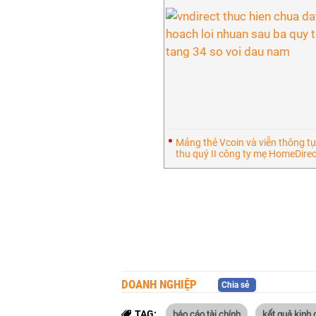
Mảng thẻ Vcoin và viễn thông tụ
thu quý II công ty mẹ HomeDire
DOANH NGHIỆP
Chia sẻ
báo cáo tài chính
kết quả kinh
TAG: