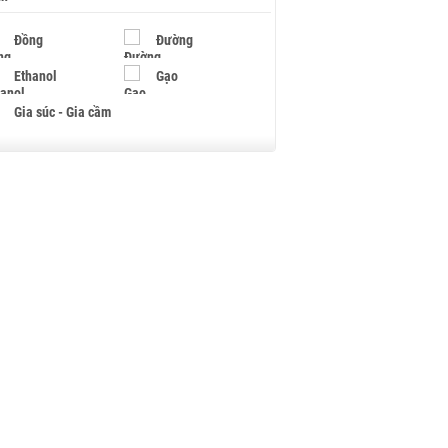
Đồng
Đường
Ethanol
Gạo
Gia súc - Gia cầm
Giấy
Gỗ
Hạt điều
Hồ tiêu - Hạt tiêu
Khí đốt
Kim loại khác
Mắc ca
Muối
Ngũ cốc
Nhựa - Hạt nhựa
Palladium
Phân bón