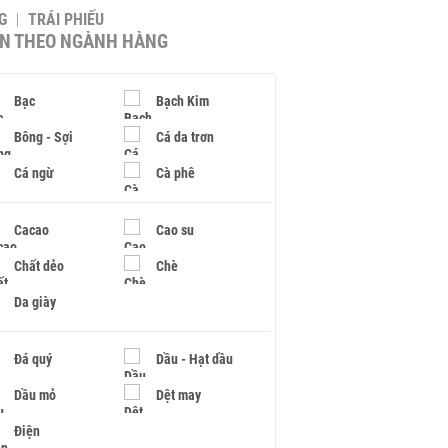
G
TRÁI PHIẾU
IN THEO NGÀNH HÀNG
Bạc
Bạch Kim
Bông - Sợi
Cá da trơn
Cá ngừ
Cà phê
Cacao
Cao su
Chất dẻo
Chè
Da giày
Đá quý
Dầu - Hạt dầu
Dầu mỏ
Dệt may
Điện