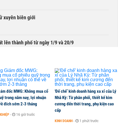
tử xuyên biên giới
t lên thành phố từ ngày 1/9 và 20/9
iám đốc MWG: Không mua cổ
'Đế chế’ kinh doanh hàng xa xỉ của Lý
uỹ trong năm nay, lợi nhuận
Nhã Kỳ: Từ phân phối, thiết kế kim
về đích sớm 2-3 tháng
cương đến thời trang, phụ kiện cao
cấp
NGHIỆP
-
16 giờ trước
KINH DOANH
-
1 phút trước