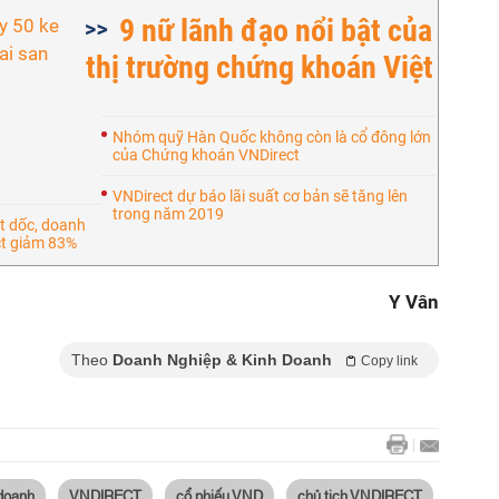
9 nữ lãnh đạo nổi bật của
thị trường chứng khoán Việt
Nhóm quỹ Hàn Quốc không còn là cổ đông lớn
của Chứng khoán VNDirect
VNDirect dự báo lãi suất cơ bản sẽ tăng lên
trong năm 2019
t dốc, doanh
ct giảm 83%
Y Vân
Theo
Doanh Nghiệp & Kinh Doanh
Copy link
 doanh
VNDIRECT
cổ phiếu VND
chủ tịch VNDIRECT