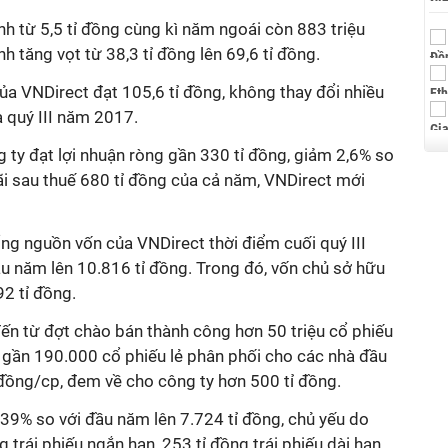
h từ 5,5 tỉ đồng cùng kì năm ngoái còn 883 triệu
nh tăng vọt từ 38,3 tỉ đồng lên 69,6 tỉ đồng.
của VNDirect đạt 105,6 tỉ đồng, không thay đổi nhiều
 quý III năm 2017.
 ty đạt lợi nhuận ròng gần 330 tỉ đồng, giảm 2,6% so
 lãi sau thuế 680 tỉ đồng của cả năm, VNDirect mới
ổng nguồn vốn của VNDirect thời điểm cuối quý III
u năm lên 10.816 tỉ đồng. Trong đó, vốn chủ sở hữu
92 tỉ đồng.
ến từ đợt chào bán thành công hơn 50 triệu cổ phiếu
 gần 190.000 cổ phiếu lẻ phân phối cho các nhà đầu
đồng/cp, đem về cho công ty hơn 500 tỉ đồng.
 39% so với đầu năm lên 7.724 tỉ đồng, chủ yếu do
 trái phiếu ngắn hạn, 253 tỉ đồng trái phiếu dài hạn