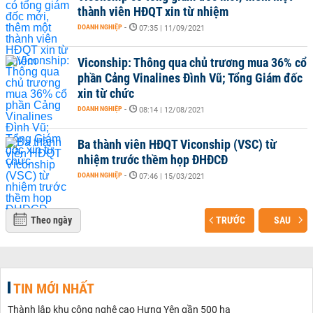
thành viên HĐQT xin từ nhiệm
DOANH NGHIỆP
-
07:35 | 11/09/2021
Viconship: Thông qua chủ trương mua 36% cổ
phần Cảng Vinalines Đình Vũ; Tổng Giám đốc
xin từ chức
DOANH NGHIỆP
-
08:14 | 12/08/2021
Ba thành viên HĐQT Viconship (VSC) từ
nhiệm trước thềm họp ĐHĐCĐ
DOANH NGHIỆP
-
07:46 | 15/03/2021
Theo ngày
TRƯỚC
SAU
TIN MỚI NHẤT
Thành lập khu công nghệ cao Hưng Yên gần 500 ha