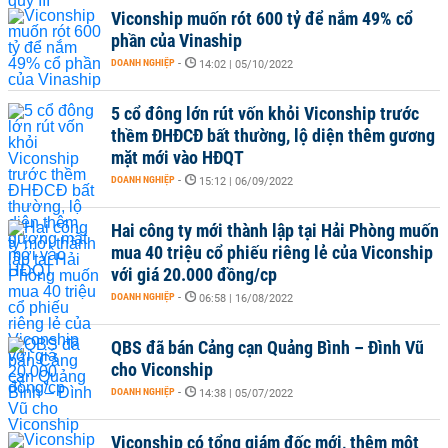
Viconship muốn rót 600 tỷ để nắm 49% cổ
phần của Vinaship
DOANH NGHIỆP
-
14:02 | 05/10/2022
5 cổ đông lớn rút vốn khỏi Viconship trước
thềm ĐHĐCĐ bất thường, lộ diện thêm gương
mặt mới vào HĐQT
DOANH NGHIỆP
-
15:12 | 06/09/2022
Hai công ty mới thành lập tại Hải Phòng muốn
mua 40 triệu cổ phiếu riêng lẻ của Viconship
với giá 20.000 đồng/cp
DOANH NGHIỆP
-
06:58 | 16/08/2022
QBS đã bán Cảng cạn Quảng Bình – Đình Vũ
cho Viconship
DOANH NGHIỆP
-
14:38 | 05/07/2022
Viconship có tổng giám đốc mới, thêm một