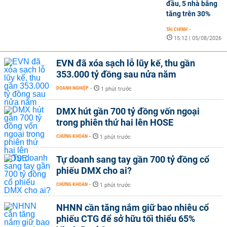
đầu, 5 nhà băng
tăng trên 30%
TÀI CHÍNH
-
15:12 | 05/08/2026
EVN đã xóa sạch lỗ lũy kế, thu gần
353.000 tỷ đồng sau nửa năm
DOANH NGHIỆP
-
1 phút trước
DMX hút gần 700 tỷ đồng vốn ngoại
trong phiên thứ hai lên HOSE
CHỨNG KHOÁN
-
1 phút trước
Tự doanh sang tay gần 700 tỷ đồng cổ
phiếu DMX cho ai?
CHỨNG KHOÁN
-
1 phút trước
NHNN cần tăng nắm giữ bao nhiêu cổ
phiếu CTG để sở hữu tối thiểu 65%