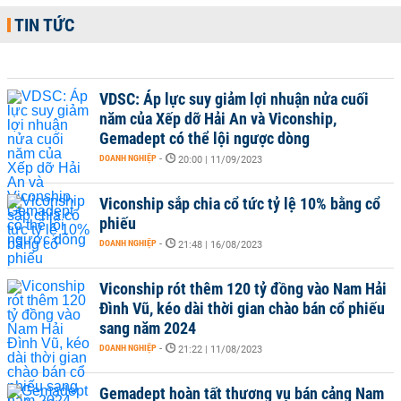
TIN TỨC
VDSC: Áp lực suy giảm lợi nhuận nửa cuối
năm của Xếp dỡ Hải An và Viconship,
Gemadept có thể lội ngược dòng
DOANH NGHIỆP
-
20:00 | 11/09/2023
Viconship sắp chia cổ tức tỷ lệ 10% bằng cổ
phiếu
DOANH NGHIỆP
-
21:48 | 16/08/2023
Viconship rót thêm 120 tỷ đồng vào Nam Hải
Đình Vũ, kéo dài thời gian chào bán cổ phiếu
sang năm 2024
DOANH NGHIỆP
-
21:22 | 11/08/2023
Gemadept hoàn tất thương vụ bán cảng Nam