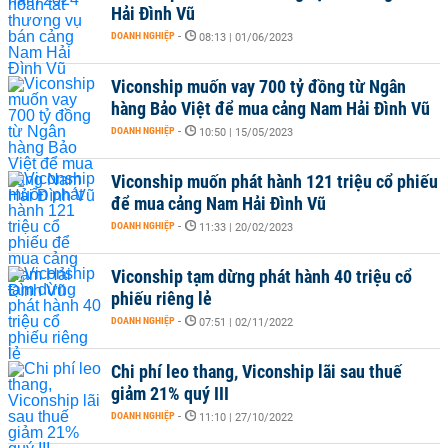
Hải Đình Vũ
DOANH NGHIỆP
-
08:13 | 01/06/2023
Viconship muốn vay 700 tỷ đồng từ Ngân
hàng Bảo Việt để mua cảng Nam Hải Đình Vũ
DOANH NGHIỆP
-
10:50 | 15/05/2023
Viconship muốn phát hành 121 triệu cổ phiếu
để mua cảng Nam Hải Đình Vũ
DOANH NGHIỆP
-
11:33 | 20/02/2023
Viconship tạm dừng phát hành 40 triệu cổ
phiếu riêng lẻ
DOANH NGHIỆP
-
07:51 | 02/11/2022
Chi phí leo thang, Viconship lãi sau thuế
giảm 21% quý III
DOANH NGHIỆP
-
11:10 | 27/10/2022