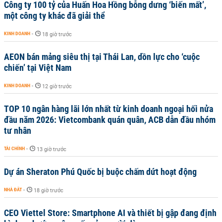
Công ty 100 tỷ của Huấn Hoa Hồng bỗng dưng ‘biến mất’,
một công ty khác đã giải thể
KINH DOANH
-
18 giờ trước
AEON bán mảng siêu thị tại Thái Lan, dồn lực cho ‘cuộc
chiến’ tại Việt Nam
KINH DOANH
-
12 giờ trước
TOP 10 ngân hàng lãi lớn nhất từ kinh doanh ngoại hối nửa
đầu năm 2026: Vietcombank quán quân, ACB dẫn đầu nhóm
tư nhân
TÀI CHÍNH
-
13 giờ trước
Dự án Sheraton Phú Quốc bị buộc chấm dứt hoạt động
NHÀ ĐẤT
-
18 giờ trước
CEO Viettel Store: Smartphone AI và thiết bị gập đang định