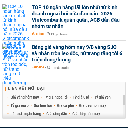
TOP 10 ngân hàng lãi lớn nhất từ kinh
doanh ngoại hối nửa đầu năm 2026:
Vietcombank quán quân, ACB dẫn đầu
nhóm tư nhân
TÀI CHÍNH
-
13 giờ trước
Bảng giá vàng hôm nay 9/8 vàng SJC
và nhẫn tròn leo dốc, nữ trang tăng tới 6
triệu đồng/lượng
HÀNG HÓA
-
1 phút trước
LIÊN KẾT NỔI BẬT
Giá vàng hôm nay
Tỷ giá ngoại tệ
Tỷ giá usd
Tỷ giá yen
Tỷ giá euro
Giá heo hơi
Giá cà phê
Giá tiêu hôm nay
Lãi suất ngân hàng
Giá xăng dầu
Giá thép hôm nay
Giá sầu riêng
Giá thịt heo
Giá gạo
Giá cao su