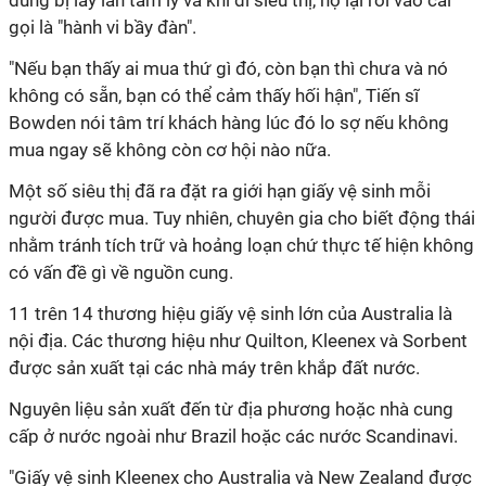
dùng bị lây lan tâm lý và khi đi siêu thị, họ lại rơi vào cái
gọi là "hành vi bầy đàn".
"Nếu bạn thấy ai mua thứ gì đó, còn bạn thì chưa và nó
không có sẵn, bạn có thể cảm thấy hối hận", Tiến sĩ
Bowden nói tâm trí khách hàng lúc đó lo sợ nếu không
mua ngay sẽ không còn cơ hội nào nữa.
Một số siêu thị đã ra đặt ra giới hạn giấy vệ sinh mỗi
người được mua. Tuy nhiên, chuyên gia cho biết động thái
nhằm tránh tích trữ và hoảng loạn chứ thực tế hiện không
có vấn đề gì về nguồn cung.
11 trên 14 thương hiệu giấy vệ sinh lớn của Australia là
nội địa. Các thương hiệu như Quilton, Kleenex và Sorbent
được sản xuất tại các nhà máy trên khắp đất nước.
Nguyên liệu sản xuất đến từ địa phương hoặc nhà cung
cấp ở nước ngoài như Brazil hoặc các nước Scandinavi.
"Giấy vệ sinh Kleenex cho Australia và New Zealand được