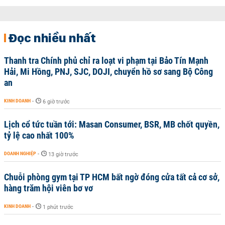
Đọc nhiều nhất
Thanh tra Chính phủ chỉ ra loạt vi phạm tại Bảo Tín Mạnh
Hải, Mi Hồng, PNJ, SJC, DOJI, chuyển hồ sơ sang Bộ Công
an
KINH DOANH
-
6 giờ trước
Lịch cổ tức tuần tới: Masan Consumer, BSR, MB chốt quyền,
tỷ lệ cao nhất 100%
DOANH NGHIỆP
-
13 giờ trước
Chuỗi phòng gym tại TP HCM bất ngờ đóng cửa tất cả cơ sở,
hàng trăm hội viên bơ vơ
KINH DOANH
-
1 phút trước