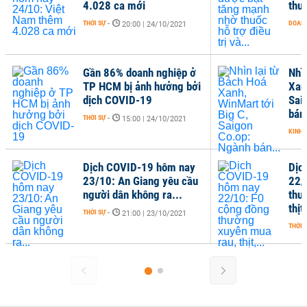
4.028 ca mới
thuố
THỜI SỰ
-
DOANH
20:00 | 24/10/2021
Gần 86% doanh nghiệp ở
Nhì
TP HCM bị ảnh hưởng bởi
Xan
dịch COVID-19
Sai
bán.
THỜI SỰ
-
15:00 | 24/10/2021
KINH 
Dịch COVID-19 hôm nay
Dịc
23/10: An Giang yêu cầu
22/
người dân không ra...
thư
thịt,
THỜI SỰ
-
21:00 | 23/10/2021
THỜI 