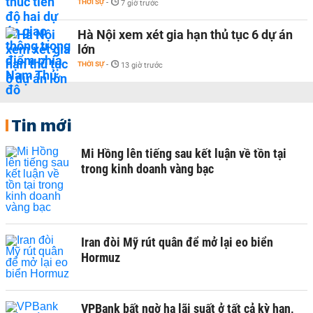
THỜI SỰ
-
7 giờ trước
Hà Nội xem xét gia hạn thủ tục 6 dự án
lớn
THỜI SỰ
-
13 giờ trước
Tin mới
Mi Hồng lên tiếng sau kết luận về tồn tại
trong kinh doanh vàng bạc
Iran đòi Mỹ rút quân để mở lại eo biển
Hormuz
VPBank bất ngờ hạ lãi suất ở tất cả kỳ hạn,