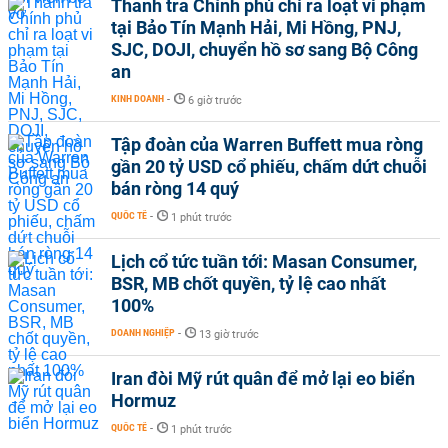
Thanh tra Chính phủ chỉ ra loạt vi phạm
tại Bảo Tín Mạnh Hải, Mi Hồng, PNJ,
SJC, DOJI, chuyển hồ sơ sang Bộ Công
an
KINH DOANH
-
6 giờ trước
Tập đoàn của Warren Buffett mua ròng
gần 20 tỷ USD cổ phiếu, chấm dứt chuỗi
bán ròng 14 quý
QUỐC TẾ
-
1 phút trước
Lịch cổ tức tuần tới: Masan Consumer,
BSR, MB chốt quyền, tỷ lệ cao nhất
100%
DOANH NGHIỆP
-
13 giờ trước
Iran đòi Mỹ rút quân để mở lại eo biển
Hormuz
QUỐC TẾ
-
1 phút trước