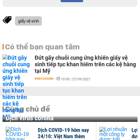
giấy vệ sinh
Có thể bạn quan tâm
Đứt gãy chuỗi cung ứng khiến giấy vệ
sinh tiếp tục khan hiếm trên các kệ hàng
tại Mỹ
KINH DOANH
-
10:00 | 27/09/2021
Cùng chủ đề
Dịch virus corona
Dịch COVID-19 hôm nay
Lợi
24/10: Việt Nam thêm
dượ