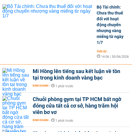
Bộ Tài chính:
Chưa thu thuế
đối với hoạt
động chuyển
nhượng vàng
miếng từ ngày
1/7
THỜI SỰ
-
14:06 | 30/06/2026
Mi Hồng lên tiếng sau kết luận về tồn
tại trong kinh doanh vàng bạc
KINH DOANH
-
1 phút trước
Chuỗi phòng gym tại TP HCM bất ngờ
đóng cửa tất cả cơ sở, hàng trăm hội
viên bơ vơ
KINH DOANH
-
1 phút trước