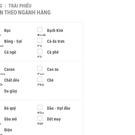
G
TRÁI PHIẾU
IN THEO NGÀNH HÀNG
Bạc
Bạch Kim
Bông - Sợi
Cá da trơn
Cá ngừ
Cà phê
Cacao
Cao su
Chất dẻo
Chè
Da giày
Đá quý
Dầu - Hạt dầu
Dầu mỏ
Dệt may
Điện