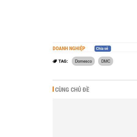
DOANH NGHIỆP
Chia sẻ
Domesco
DMC
TAG:
CÙNG CHỦ ĐỀ