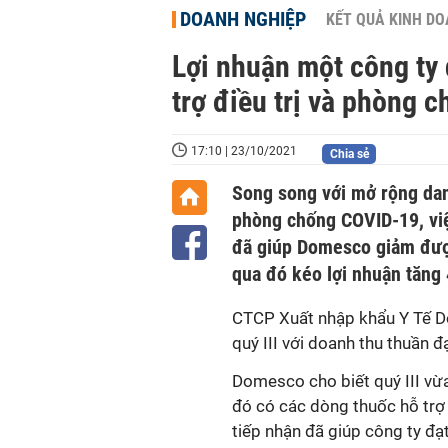
DOANH NGHIỆP
KẾT QUẢ KINH D
Lợi nhuận một công ty
trợ điều trị và phòng 
17:10 | 23/10/2021
Chia sẻ
Song song với mở rộng dan
phòng chống COVID-19, việc
đã giúp Domesco giảm được
qua đó kéo lợi nhuận tăng
CTCP Xuất nhập khẩu Y Tế D
quý III với doanh thu thuần 
Domesco cho biết quý III vừ
đó có các dòng thuốc hỗ trợ
tiếp nhận đã giúp công ty đ