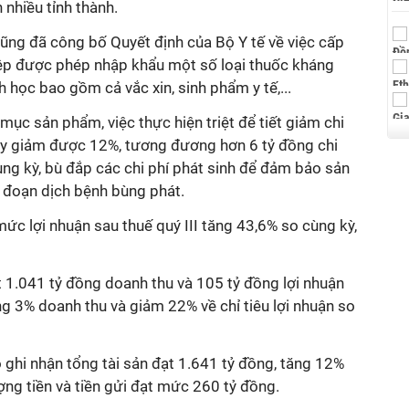
 nhiều tỉnh thành.
ũng đã công bố Quyết định của Bộ Y tế về việc cấp
ệp được phép nhập khẩu một số loại thuốc kháng
h học bao gồm cả vắc xin, sinh phẩm y tế,...
ục sản phẩm, việc thực hiện triệt để tiết giảm chi
ty giảm được 12%, tương đương hơn 6 tỷ đồng chi
ùng kỳ, bù đắp các chi phí phát sinh để đảm bảo sản
i đoạn dịch bệnh bùng phát.
c lợi nhuận sau thuế quý III tăng 43,6% so cùng kỳ,
 1.041 tỷ đồng doanh thu và 105 tỷ đồng lợi nhuận
g 3% doanh thu và giảm 22% về chỉ tiêu lợi nhuận so
ghi nhận tổng tài sản đạt 1.641 tỷ đồng, tăng 12%
ợng tiền và tiền gửi đạt mức 260 tỷ đồng.