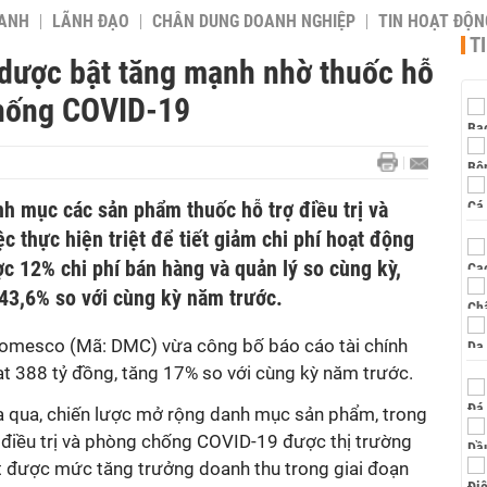
OANH
LÃNH ĐẠO
CHÂN DUNG DOANH NGHIỆP
TIN HOẠT ĐỘN
T
 dược bật tăng mạnh nhờ thuốc hỗ
chống COVID-19
h mục các sản phẩm thuốc hỗ trợ điều trị và
 thực hiện triệt để tiết giảm chi phí hoạt động
 12% chi phí bán hàng và quản lý so cùng kỳ,
 43,6% so với cùng kỳ năm trước.
omesco (Mã: DMC) vừa công bố báo cáo tài chính
đạt 388 tỷ đồng, tăng 17% so với cùng kỳ năm trước.
a qua, chiến lược mở rộng danh mục sản phẩm, trong
 điều trị và phòng chống COVID-19 được thị trường
ạt được mức tăng trưởng doanh thu trong giai đoạn