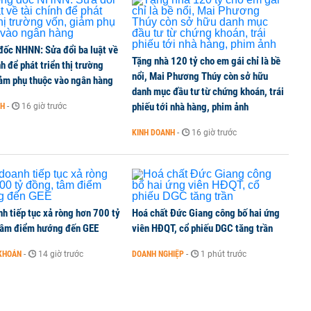
đốc NHNN: Sửa đổi ba luật về
Tặng nhà 120 tỷ cho em gái chỉ là bề
nh để phát triển thị trường
nổi, Mai Phương Thúy còn sở hữu
iảm phụ thuộc vào ngân hàng
danh mục đầu tư từ chứng khoán, trái
phiếu tới nhà hàng, phim ảnh
NH
-
16 giờ trước
KINH DOANH
-
16 giờ trước
h tiếp tục xả ròng hơn 700 tỷ
Hoá chất Đức Giang công bố hai ứng
tâm điểm hướng đến GEE
viên HĐQT, cổ phiếu DGC tăng trần
KHOÁN
-
14 giờ trước
DOANH NGHIỆP
-
1 phút trước