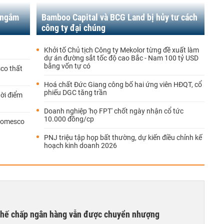
 ngắm
Bamboo Capital và BCG Land bị hủy tư cách
công ty đại chúng
Khởi tố Chủ tịch Công ty Mekolor từng đề xuất làm
dự án đường sắt tốc độ cao Bắc - Nam 100 tỷ USD
bằng vốn tự có
sco thất
Hoá chất Đức Giang công bố hai ứng viên HĐQT, cổ
phiếu DGC tăng trần
hời điểm
Doanh nghiệp 'họ FPT' chốt ngày nhận cổ tức
10.000 đồng/cp
 Domesco
PNJ triệu tập họp bất thường, dự kiến điều chỉnh kế
hoạch kinh doanh 2026
 thế chấp ngân hàng vẫn được chuyển nhượng