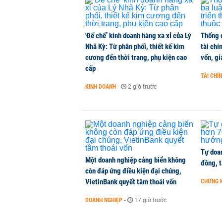
'Đế chế’ kinh doanh hàng xa xỉ của Lý
Thống 
Nhã Kỳ: Từ phân phối, thiết kế kim
tài chí
cương đến thời trang, phụ kiện cao
vốn, g
cấp
TÀI CHÍ
KINH DOANH
-
2 giờ trước
Tự doan
Một doanh nghiệp cảng biển không
đồng, 
còn đáp ứng điều kiện đại chúng,
VietinBank quyết tâm thoái vốn
CHỨNG 
DOANH NGHIỆP
-
17 giờ trước