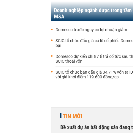
Doanh nghiệp ngành dược trong tầm
M&A
Domesco trước nguy cơ lợi nhuận giảm
SCIC tổ chức đấu giá cả lô cổ phiếu Dome
bại
Domesco dự kiến chi 87 tỉ trả cổ tức sau t
SCIC thoái vốn
SCIC tổ chức bán đấu giá 34,71% vốn tại
với giá khởi điểm 119.600 đồng/cp
TIN MỚI
Đề xuất dự án bất động sản đang