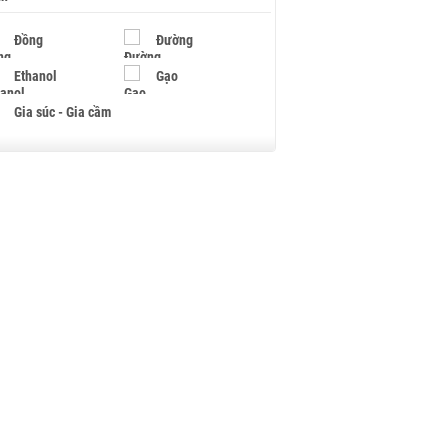
Đồng
Đường
Ethanol
Gạo
Gia súc - Gia cầm
Giấy
Gỗ
Hạt điều
Hồ tiêu - Hạt tiêu
Khí đốt
Kim loại khác
Mắc ca
Muối
Ngũ cốc
Nhựa - Hạt nhựa
Palladium
Phân bón