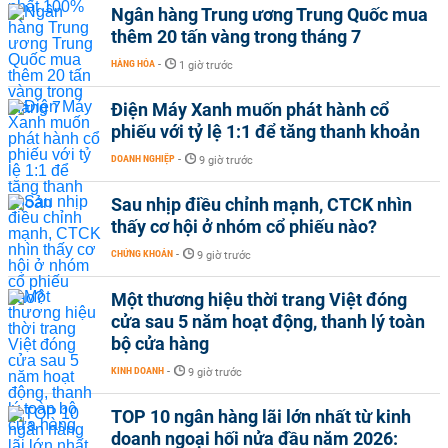
Ngân hàng Trung ương Trung Quốc mua
thêm 20 tấn vàng trong tháng 7
HÀNG HÓA
-
1 giờ trước
Điện Máy Xanh muốn phát hành cổ
phiếu với tỷ lệ 1:1 để tăng thanh khoản
DOANH NGHIỆP
-
9 giờ trước
Sau nhịp điều chỉnh mạnh, CTCK nhìn
thấy cơ hội ở nhóm cổ phiếu nào?
CHỨNG KHOÁN
-
9 giờ trước
Một thương hiệu thời trang Việt đóng
cửa sau 5 năm hoạt động, thanh lý toàn
bộ cửa hàng
KINH DOANH
-
9 giờ trước
TOP 10 ngân hàng lãi lớn nhất từ kinh
doanh ngoại hối nửa đầu năm 2026: