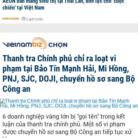
AEON bán mảng siêu thị tại Thái Lan, dồn lực cho ‘cuộc
chiến’ tại Việt Nam
KINH DOANH
-
2 giờ trước
Thanh tra Chính phủ chỉ ra loạt vi
phạm tại Bảo Tín Mạnh Hải, Mi Hồng,
PNJ, SJC, DOJI, chuyển hồ sơ sang Bộ
Công an
6 doanh nghiệp vàng lớn bị "gọi tên" trong kết
luận của thanh tra chính phủ. Một số vi phạm
được chuyển hồ sơ sang Bộ Công an tiếp tục xử