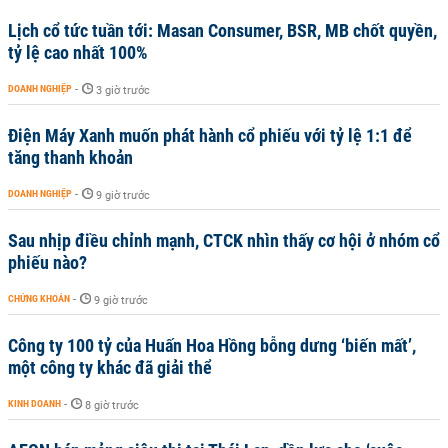
Lịch cổ tức tuần tới: Masan Consumer, BSR, MB chốt quyền,
tỷ lệ cao nhất 100%
DOANH NGHIỆP
-
3 giờ trước
Điện Máy Xanh muốn phát hành cổ phiếu với tỷ lệ 1:1 để
tăng thanh khoản
DOANH NGHIỆP
-
9 giờ trước
Sau nhịp điều chỉnh mạnh, CTCK nhìn thấy cơ hội ở nhóm cổ
phiếu nào?
CHỨNG KHOÁN
-
9 giờ trước
Công ty 100 tỷ của Huấn Hoa Hồng bỗng dưng ‘biến mất’,
một công ty khác đã giải thể
KINH DOANH
-
8 giờ trước