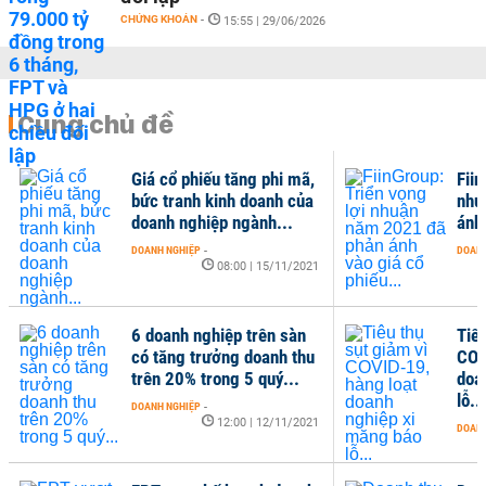
CHỨNG KHOÁN
-
15:55 | 29/06/2026
Cùng chủ đề
Giá cổ phiếu tăng phi mã,
Fiin
bức tranh kinh doanh của
nhu
doanh nghiệp ngành...
ánh 
DOANH NGHIỆP
-
DOANH
08:00 | 15/11/2021
6 doanh nghiệp trên sàn
Tiêu
có tăng trưởng doanh thu
COV
trên 20% trong 5 quý...
doa
lỗ...
DOANH NGHIỆP
-
12:00 | 12/11/2021
DOANH