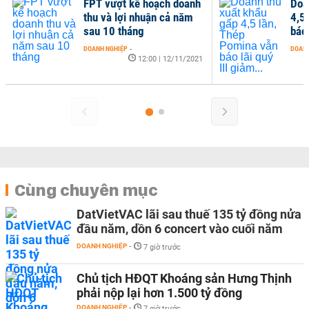
FPT vượt kế hoạch doanh
Doa
thu và lợi nhuận cả năm
4,5
sau 10 tháng
báo 
DOANH NGHIỆP
-
DOANH
12:00 | 12/11/2021
Cùng chuyên mục
DatVietVAC lãi sau thuế 135 tỷ đồng nửa
đầu năm, dồn 6 concert vào cuối năm
DOANH NGHIỆP
-
7 giờ trước
Chủ tịch HĐQT Khoáng sản Hưng Thịnh
phải nộp lại hơn 1.500 tỷ đồng
DOANH NGHIỆP
-
7 giờ trước