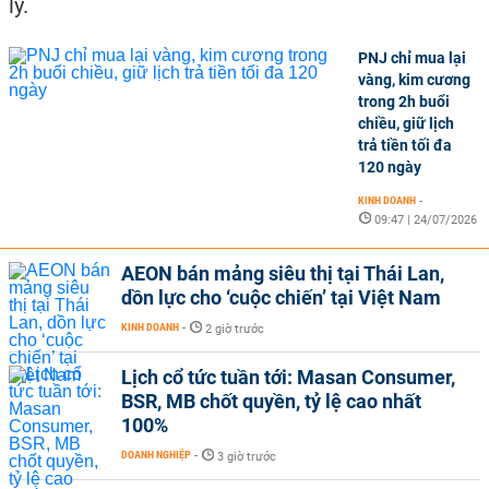
lý.
PNJ chỉ mua lại
vàng, kim cương
trong 2h buổi
chiều, giữ lịch
trả tiền tối đa
120 ngày
KINH DOANH
-
09:47 | 24/07/2026
AEON bán mảng siêu thị tại Thái Lan,
dồn lực cho ‘cuộc chiến’ tại Việt Nam
KINH DOANH
-
2 giờ trước
Lịch cổ tức tuần tới: Masan Consumer,
BSR, MB chốt quyền, tỷ lệ cao nhất
100%
DOANH NGHIỆP
-
3 giờ trước