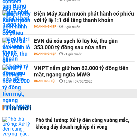
Điện Máy Xanh muốn phát hành cổ phiếu
với tỷ lệ 1:1 để tăng thanh khoản
DOANH NGHIỆP
-
9 giờ trước
EVN đã xóa sạch lỗ lũy kế, thu gần
353.000 tỷ đồng sau nửa năm
DOANH NGHIỆP
-
21 giờ trước
VNPT nắm giữ hơn 62.000 tỷ đồng tiền
mặt, ngang ngửa MWG
DOANH NGHIỆP
-
15:56 | 07/08/2026
Tin mới
Phó thủ tướng: Xử lý đến cùng vướng mắc,
không đẩy doanh nghiệp đi vòng