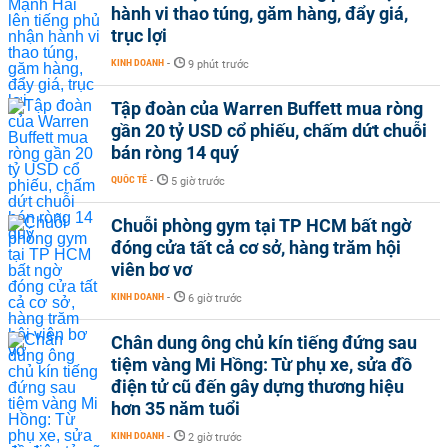
hành vi thao túng, găm hàng, đẩy giá,
trục lợi
KINH DOANH
-
9 phút trước
Tập đoàn của Warren Buffett mua ròng
gần 20 tỷ USD cổ phiếu, chấm dứt chuỗi
bán ròng 14 quý
QUỐC TẾ
-
5 giờ trước
Chuỗi phòng gym tại TP HCM bất ngờ
đóng cửa tất cả cơ sở, hàng trăm hội
viên bơ vơ
KINH DOANH
-
6 giờ trước
Chân dung ông chủ kín tiếng đứng sau
tiệm vàng Mi Hồng: Từ phụ xe, sửa đồ
điện tử cũ đến gây dựng thương hiệu
hơn 35 năm tuổi
KINH DOANH
-
2 giờ trước