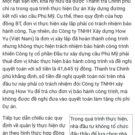
Một hạt sạn lớn, khá hy hữu đã được Thanh tra Chính phủ
chỉ ra trong quá trình thực hiện Dự án Xây dựng đường
kết nối vào cầu Phú Mỹ. Cụ thể, theo quy định của hợp
đồng BT, đơn vị thực hiện xây lắp phải có trách nhiệm bảo
hành công. Tuy nhiên, do Công ty TNHH Xây dựng How
Yu (Việt Nam) là đơn vị xây lắp đã hoàn thành công trình
nhưng không thực hiện trách nhiệm bảo hành công trình
khiến Công tỵ cổ phần Đầu tư xây dựng cầu Phú Mỹ phải
thuê đơn vị khác thực hiện bảo hành công trình và đề nghị
quyết toán với số tiền là 41,645 tỷ đồng. Thanh tra Chính
phủ khẳng định, số tiền đề nghị quyết toán nói trên nhà
đầu tư này phải có trách nhiệm đòi Công ty TNHH xây
dựng How Yu để trả cho đơn vị bảo hành công trình, mà
không được đề nghị đưa vào quyết toán làm tăng chi phí
Dự án.
Tiếp tục dẫn chiếu các quy
Trong quá trình thực hiện,
định về quản lý thực hiện dự
nhà đầu tư không tổ chức
án theo hình thức hợp đồng
đấu thầu để lựa chọn nhà