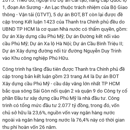
2015. Theo đó, ngoại trừ Dự án Cải tạo, nâng cấp Quốc lộ
1, đoạn An Sương - An Lạc thuộc trách nhiệm của Bộ Giao
thông - Vận tải (GTVT), 5 dự án BOT, BT còn lại được đề
cập trong Kết luận 1423 của Thanh tra Chính phủ đều do
UBND TP HCM là cơ quan Nhà nước có thẩm quyền, gồm:
Dự án Xây dựng cầu Phú Mỹ; Dự án Đường kết nối vào
cầu Phú Mỹ; Dự án Xa lộ Hà Nội; Dự án Cầu Bình Triệu II;
Dự án Xây dựng đường nối từ đường Nguyễn Duy Trinh
vào Khu công nghiệp Phú Hữu.
Công trình hạ tầng đầu tiên được Thanh tra Chính phủ đề
cập trong bản kết luận gồm 23 trang A4 là Dự án BOT
Xây dựng cầu Phú Mỹ - cầu dây văng lớn nhất TP HCM
bắc qua sông Sài Gòn nối quận 2 và quận 9 do Công ty cổ
phần Đầu tư xây dựng cầu Phú Mỹ là nhà đầu tư. Công
trình có tổng mức đầu tư 2.077 tỷ đồng, trong đó, vốn
chủ sở hữu là 23,6%, nguồn vốn vay ngân hàng nước
ngoài và ngân hàng trong nước là 76,4% này có thời gian
thu phí hoàn vốn 26 năm.