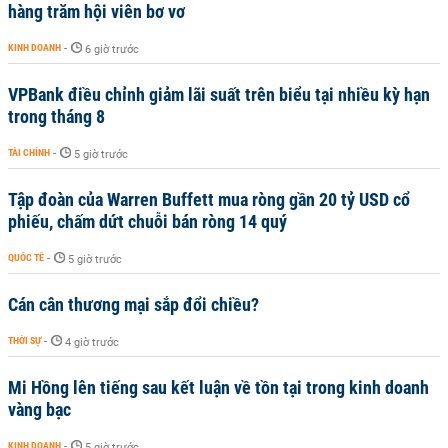
hàng trăm hội viên bơ vơ
KINH DOANH
-
6 giờ trước
VPBank điều chỉnh giảm lãi suất trên biểu tại nhiều kỳ hạn
trong tháng 8
TÀI CHÍNH
-
5 giờ trước
Tập đoàn của Warren Buffett mua ròng gần 20 tỷ USD cổ
phiếu, chấm dứt chuỗi bán ròng 14 quý
QUỐC TẾ
-
5 giờ trước
Cán cân thương mại sắp đổi chiều?
THỜI SỰ
-
4 giờ trước
Mi Hồng lên tiếng sau kết luận về tồn tại trong kinh doanh
vàng bạc
KINH DOANH
-
5 giờ trước