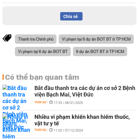
Chia sẻ
Thanh tra Chính phủ
Vi phạm tại 6 dự án BOT BT ở TP HCM
Vi phạm tại 6 dự án BOT BT
6 dự án BOT BT ở TP HCM
Có thể bạn quan tâm
Bắt đầu thanh tra các dự án cơ sở 2 Bệnh
viện Bạch Mai, Việt Đức
THỜI SỰ
-
17:35 | 08/01/2025
Nhiều vi phạm khiến khan hiếm thuốc,
vật tư y tế
THỜI SỰ
-
11:03 | 07/12/2024