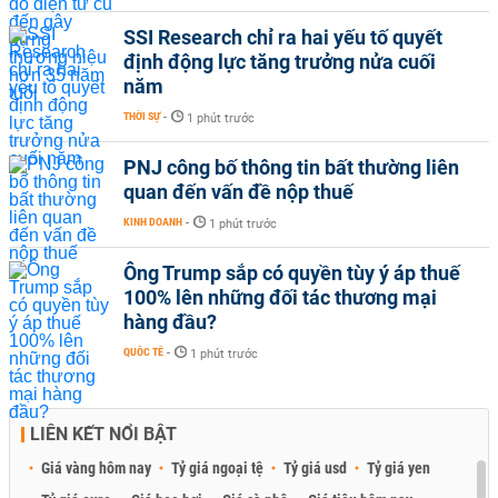
SSI Research chỉ ra hai yếu tố quyết
định động lực tăng trưởng nửa cuối
năm
THỜI SỰ
-
1 phút trước
PNJ công bố thông tin bất thường liên
quan đến vấn đề nộp thuế
KINH DOANH
-
1 phút trước
Ông Trump sắp có quyền tùy ý áp thuế
100% lên những đối tác thương mại
hàng đầu?
QUỐC TẾ
-
1 phút trước
LIÊN KẾT NỔI BẬT
Giá vàng hôm nay
Tỷ giá ngoại tệ
Tỷ giá usd
Tỷ giá yen