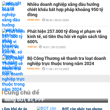
Nhiều doanh nghiệp xăng dầu hưởng
chiết khấu bất hợp pháp khoảng 950 tỷ
đồng
HÀNG HÓA
-
08:42 | 05/01/2024
Phát hiện 257.000 tỷ đồng vi phạm về
kinh tế, số tiền thu hồi về ngân sách tăng
600%
THỜI SỰ
-
16:01 | 29/12/2023
Bộ Công Thương sẽ thanh tra loạt doanh
nghiệp trực thuộc trong năm 2024
HÀNG HÓA
-
11:50 | 27/12/2023
Cùng chủ đề
Nóng BOT, BT, PPP
n làm khó dự án
BOT còn phức tạp nhưng