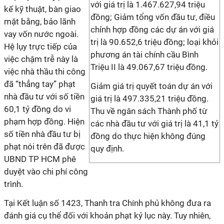
với giá trị là 1.467.627,94 triệu
kế kỹ thuật, bàn giao
đồng; Giảm tổng vốn đầu tư, điều
mặt bằng, bảo lãnh
chỉnh hợp đồng các dự án với giá
vay vốn nước ngoài.
trị là 90.652,6 triệu đồng; loại khỏi
Hệ lụy trực tiếp của
phương án tài chính cầu Bình
việc chậm trễ này là
Triệu II là 49.067,67 triệu đồng.
việc nhà thầu thi công
đã “thẳng tay” phạt
Giảm giá trị quyết toán dự án với
nhà đầu tư với số tiền
giá trị là 497.335,21 triệu đồng.
60,1 tỷ đồng do vi
Thu về ngân sách Thành phố từ
phạm hợp đồng. Hiện
các nhà đầu tư với giá trị là 41,1 tỷ
số tiền nhà đầu tư bị
đồng do thực hiện không đúng
phạt nói trên đã được
quy định.
UBND TP HCM phê
duyệt vào chi phí công
trình.
Tại Kết luận số 1423, Thanh tra Chính phủ không đưa ra
đánh giá cụ thể đối với khoản phạt kỷ lục này. Tuy nhiên,