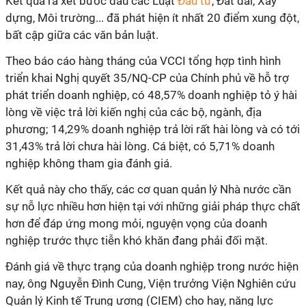
Kết quả rà xét bước đầu các Luật
Đầu tư
, Đất đai, Xây
dựng, Môi trường... đã phát hiện ít nhất 20 điểm xung đột,
bất cập giữa các văn bản luật.
Theo báo cáo hàng tháng của VCCI tổng hợp tình hình
triển khai Nghị quyết 35/NQ-CP của Chính phủ về hỗ trợ
phát triển doanh nghiệp, có 48,57% doanh nghiệp tỏ ý hài
lòng về việc trả lời kiến nghị của các bộ, ngành, địa
phương; 14,29% doanh nghiệp trả lời rất hài lòng và có tới
31,43% trả lời chưa hài lòng. Cá biệt, có 5,71% doanh
nghiệp không tham gia đánh giá.
Kết quả này cho thấy, các cơ quan quản lý Nhà nước cần
sự nỗ lực nhiều hơn hiện tại với những giải pháp thực chất
hơn để đáp ứng mong mỏi, nguyện vọng của doanh
nghiệp trước thực tiễn khó khăn đang phải đối mặt.
Đánh giá về thực trạng của doanh nghiệp trong nước hiện
nay, ông Nguyễn Đình Cung, Viện trưởng Viện Nghiên cứu
Quản lý Kinh tế Trung ương (CIEM) cho hay, năng lực