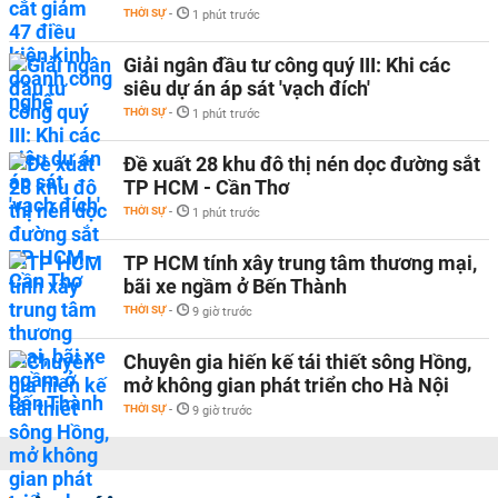
THỜI SỰ
-
1 phút trước
Giải ngân đầu tư công quý III: Khi các
siêu dự án áp sát 'vạch đích'
THỜI SỰ
-
1 phút trước
Đề xuất 28 khu đô thị nén dọc đường sắt
TP HCM - Cần Thơ
THỜI SỰ
-
1 phút trước
TP HCM tính xây trung tâm thương mại,
bãi xe ngầm ở Bến Thành
THỜI SỰ
-
9 giờ trước
Chuyên gia hiến kế tái thiết sông Hồng,
mở không gian phát triển cho Hà Nội
THỜI SỰ
-
9 giờ trước