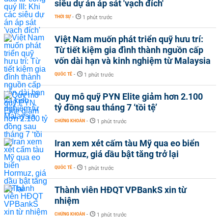
siêu dự án áp sát 'vạch đích'
THỜI SỰ
-
1 phút trước
Việt Nam muốn phát triển quỹ hưu trí:
Từ tiết kiệm gia đình thành nguồn cấp
vốn dài hạn và kinh nghiệm từ Malaysia
QUỐC TẾ
-
1 phút trước
Quy mô quỹ PYN Elite giảm hơn 2.100
tỷ đồng sau tháng 7 ‘tồi tệ’
CHỨNG KHOÁN
-
1 phút trước
Iran xem xét cấm tàu Mỹ qua eo biển
Hormuz, giá dầu bật tăng trở lại
QUỐC TẾ
-
1 phút trước
Thành viên HĐQT VPBankS xin từ
nhiệm
CHỨNG KHOÁN
-
1 phút trước