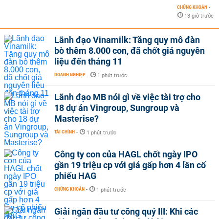
CHỨNG KHOÁN
-
13 giờ trước
Lãnh đạo Vinamilk: Tăng quy mô đàn
bò thêm 8.000 con, đã chốt giá nguyên
liệu đến tháng 11
DOANH NGHIỆP
-
1 phút trước
Lãnh đạo MB nói gì về việc tài trợ cho
18 dự án Vingroup, Sungroup và
Masterise?
TÀI CHÍNH
-
1 phút trước
Công ty con của HAGL chốt ngày IPO
gần 19 triệu cp với giá gấp hơn 4 lần cổ
phiếu HAG
CHỨNG KHOÁN
-
1 phút trước
Giải ngân đầu tư công quý III: Khi các