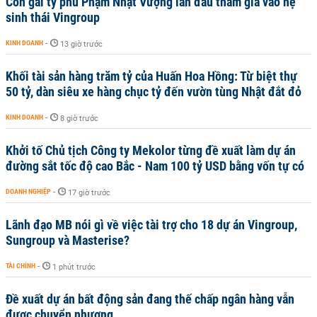
Con gái tỷ phú Phạm Nhật Vượng lần đầu tham gia vào hệ
sinh thái Vingroup
KINH DOANH
-
13 giờ trước
Khối tài sản hàng trăm tỷ của Huấn Hoa Hồng: Từ biệt thự
50 tỷ, dàn siêu xe hàng chục tỷ đến vườn tùng Nhật đắt đỏ
KINH DOANH
-
8 giờ trước
Khởi tố Chủ tịch Công ty Mekolor từng đề xuất làm dự án
đường sắt tốc độ cao Bắc - Nam 100 tỷ USD bằng vốn tự có
DOANH NGHIỆP
-
17 giờ trước
Lãnh đạo MB nói gì về việc tài trợ cho 18 dự án Vingroup,
Sungroup và Masterise?
TÀI CHÍNH
-
1 phút trước
Đề xuất dự án bất động sản đang thế chấp ngân hàng vẫn
được chuyển nhượng