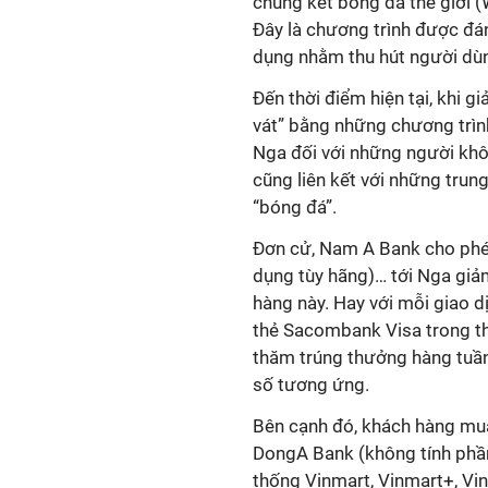
chung kết bóng đá thế giới 
Đây là chương trình được đán
dụng nhằm thu hút người dùn
Đến thời điểm hiện tại, khi gi
vát” bằng những chương trình
Nga đối với những người khô
cũng liên kết với những trun
“bóng đá”.
Đơn cử, Nam A Bank cho phép
dụng tùy hãng)… tới Nga giảm
hàng này. Hay với mỗi giao 
thẻ Sacombank Visa trong th
thăm trúng thưởng hàng tuần
số tương ứng.
Bên cạnh đó, khách hàng mua
DongA Bank (không tính phần
thống Vinmart, Vinmart+, Vinp