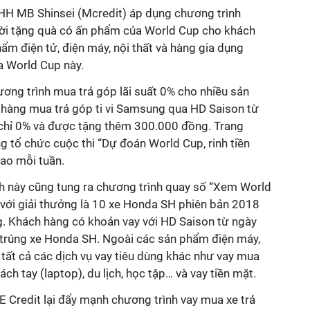
NHH MB Shinsei (Mcredit) áp dụng chương trình
hời tặng quà có ấn phẩm của World Cup cho khách
m điện tử, điện máy, nội thất và hàng gia dụng
a World Cup này.
ng trình mua trả góp lãi suất 0% cho nhiều sản
hàng mua trả góp ti vi Samsung qua HD Saison từ
t chỉ 0% và được tặng thêm 300.000 đồng. Trang
 tổ chức cuộc thi “Dự đoán World Cup, rinh tiền
rao mỗi tuần.
nh này cũng tung ra chương trình quay số “Xem World
 với giải thưởng là 10 xe Honda SH phiên bản 2018
ng. Khách hàng có khoản vay với HD Saison từ ngày
 trúng xe Honda SH. Ngoài các sản phẩm điện máy,
 tất cả các dịch vụ vay tiêu dùng khác như vay mua
ách tay (laptop), du lịch, học tập… và vay tiền mặt.
 FE Credit lại đẩy mạnh chương trình vay mua xe trả