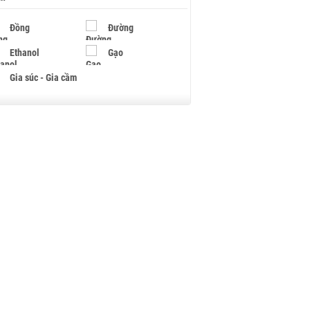
Đồng
Đường
Ethanol
Gạo
Gia súc - Gia cầm
Giấy
Gỗ
Hạt điều
Hồ tiêu - Hạt tiêu
Khí đốt
Kim loại khác
Mắc ca
Muối
Ngũ cốc
Nhựa - Hạt nhựa
Palladium
Phân bón