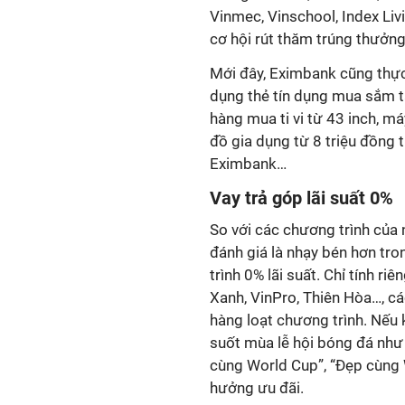
Vinmec, Vinschool, Index Liv
cơ hội rút thăm trúng thưởng
Mới đây, Eximbank cũng thực
dụng thẻ tín dụng mua sắm tạ
hàng mua ti vi từ 43 inch, máy
đồ gia dụng từ 8 triệu đồng 
Eximbank…
Vay trả góp lãi suất 0%
So với các chương trình của 
đánh giá là nhạy bén hơn tr
trình 0% lãi suất. Chỉ tính ri
Xanh, VinPro, Thiên Hòa…, cá
hàng loạt chương trình. Nếu
suốt mùa lễ hội bóng đá như
cùng World Cup”, “Đẹp cùng
hưởng ưu đãi.