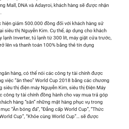
ing Mall, DNA và Adayroi, khách hàng sẽ được nhận
.
 hiện giảm 500.000 đồng đối với khách hàng sử
i siêu thị Nguyễn Kim. Cụ thể, áp dụng cho khách
 lạnh Inverter, tủ lạnh từ 300 lít, máy giặt cửa trước,
trở lên và thanh toán 100% bằng thẻ tín dụng
ngân hàng, có thể nói các công ty tài chính được
ong việc “ăn theo” World Cup 2018 bằng các chương
êng siêu thị điện máy Nguyễn Kim, siêu thị Điện Máy
c công ty tài chính đồng hành cho vay mua trả góp
 khách hàng “săn” những mặt hàng phục vụ trong
 mục “Ăn bóng đá”, “Đẳng cấp World Cup”, “Thức
 World Cup”, “Khỏe cùng World Cup”… sẽ được