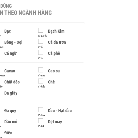
U DÙNG
IN THEO NGÀNH HÀNG
Bạc
Bạch Kim
Bông - Sợi
Cá da trơn
Cá ngừ
Cà phê
Cacao
Cao su
Chất dẻo
Chè
Da giày
Đá quý
Dầu - Hạt dầu
Dầu mỏ
Dệt may
Điện