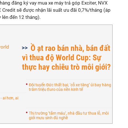
 hàng đăng ký vay mua xe máy trả góp Exciter, NVX
 Credit sẽ được nhận lãi suất ưu đãi 0,7%/tháng (áp
y lên đến 12 tháng).
Ồ ạt rao bán nhà, bán đất
vì thua độ World Cup: Sự
thực hay chiêu trò môi giới?
Đội tuyển Đức thất bại, ‘cỗ xe tăng’ ủi bay hàng
trăm triệu Euro của nền kinh tế
 ai hơn, ai
Thị trường ‘tắm máu’, nhà đầu tư thua lỗ, môi
giới mưu sinh đủ nghề