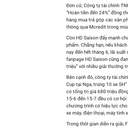
Đơn cử, Công ty tài chính T
“Hoàn tiền đến 24%” đồng t
hàng mua trả góp các sản phẩ
thông qua Mcredit trong mù
Còn HD Saison đẩy mạnh chươ
phẩm. Chẳng hạn, nếu khách 
nay đến hết tháng 6, lãi suấ
fanpage HD Saison cũng đang
triệu” với nhiều giải thưởng t
Bên cạnh đó, công ty tài chí
Cup tại Nga, trúng 10 xe SH”
có tổng trị giá 680 triệu đồ
15-6 đến 15-7 đều có cơ hội
chương trình có hiệu lực cho
xe máy, điện thoại, máy tính x
Trong thời gian diễn ra giải,