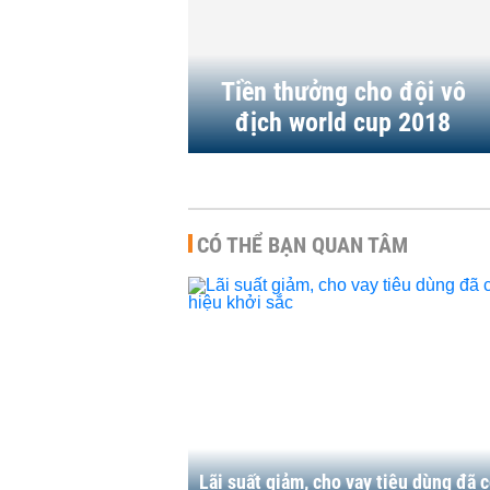
cầu thủ World Cup 2018 thế
nào?
44 | 24/06/2018
THỜI SỰ
-
11:41 | 20/06/2018
Tiền thưởng cho đội vô
địch world cup 2018
CÓ THỂ BẠN QUAN TÂM
Lãi suất giảm, cho vay tiêu dùng đã 