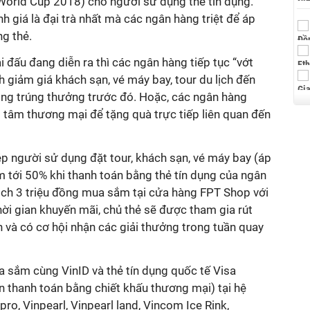
(World Cup 2018) cho người sử dụng thẻ tín dụng.
h giá là đại trà nhất mà các ngân hàng triệt để áp
g thẻ.
ải đấu đang diễn ra thì các ngân hàng tiếp tục “vớt
 giảm giá khách sạn, vé máy bay, tour du lịch đến
ng trúng thưởng trước đó. Hoặc, các ngân hàng
g tâm thương mại để tặng quà trực tiếp liên quan đến
 người sử dụng đặt tour, khách sạn, vé máy bay (áp
 tới 50% khi thanh toán bằng thẻ tín dụng của ngân
dịch 3 triệu đồng mua sắm tại cửa hàng FPT Shop với
ời gian khuyến mãi, chủ thẻ sẽ được tham gia rút
 và có cơ hội nhận các giải thưởng trong tuần quay
 sắm cùng VinID và thẻ tín dụng quốc tế Visa
 thanh toán bằng chiết khấu thương mại) tại hệ
ro, Vinpearl, Vinpearl land, Vincom Ice Rink,