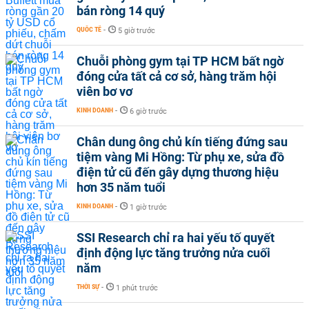
bán ròng 14 quý
QUỐC TẾ
-
5 giờ trước
Chuỗi phòng gym tại TP HCM bất ngờ
đóng cửa tất cả cơ sở, hàng trăm hội
viên bơ vơ
KINH DOANH
-
6 giờ trước
Chân dung ông chủ kín tiếng đứng sau
tiệm vàng Mi Hồng: Từ phụ xe, sửa đồ
điện tử cũ đến gây dựng thương hiệu
hơn 35 năm tuổi
KINH DOANH
-
1 giờ trước
SSI Research chỉ ra hai yếu tố quyết
định động lực tăng trưởng nửa cuối
năm
THỜI SỰ
-
1 phút trước