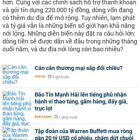
hơn. Cùng với các chính sách hỗ trợ thanh khoản
và gói tín dụng 220.000 tỷ đồng, dòng vốn đang
có thêm dư địa để mở rộng. Tuy nhiên, lạm phát
và tỷ giá vẫn là những biến số giới hạn khả năng
nới lỏng. Những diễn biến này đặt ra câu hỏi lớn:
dòng tiền sẽ được dẫn về đâu trong những tháng
cuối năm, và dư địa nới lỏng còn bao nhiêu?
Cán cân thương mại sắp đổi chiều?
THỜI SỰ
-
3 giờ trước
Bảo Tín Mạnh Hải lên tiếng phủ nhận
hành vi thao túng, găm hàng, đẩy giá,
trục lợi
KINH DOANH
-
1 phút trước
Tập đoàn của Warren Buffett mua ròng
gần 20 tỷ USD cổ phiếu, chấm dứt chuỗi