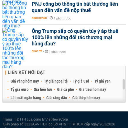
PNJ công bố thông tin bất thường liên
quan đến vấn đề nộp thuế
KINH DOANH
-
1 phút trước
Ông Trump sắp có quyền tùy ý áp thuế
100% lên những đối tác thương mại
hàng đầu?
QUỐC TẾ
-
1 phút trước
LIÊN KẾT NỔI BẬT
Giá vàng hôm nay
Tỷ giá ngoại tệ
Tỷ giá usd
Tỷ giá yen
Tỷ giá euro
Giá heo hơi
Giá cà phê
Giá tiêu hôm nay
Lãi suất ngân hàng
Giá xăng dầu
Giá thép hôm nay
Giá sầu riêng
Giá thịt heo
Giá gạo
Giá cao su
Best Retail Brokers
Diễn đàn đầu tư Việt Nam 2026
Trang TTĐTTH của công ty VietNewsCorp
Giấy phép số 3323/GP-TTĐT do Sở VH&TT TP.HCM cấp ngày 20/3/2026