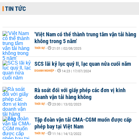
TIN TỨC
'Việt Nam có thể thành trung tâm vận tải hàng
không trong 5 năm'
THỜI SỰ
-
21:01 | 02/08/2025
SCS lãi kỷ lục quý II, lạc quan nửa cuối năm
DOANH NGHIỆP
-
14:23 | 17/07/2024
Rà soát đối với giấy phép các đơn vị kinh
doanh vận tải hàng không
THỜI SỰ
-
23:00 | 13/02/2023
Tập đoàn vận tải CMA-CGM muốn được cấp
phép bay tại Việt Nam
THỜI SỰ
-
11:16 | 14/12/2022