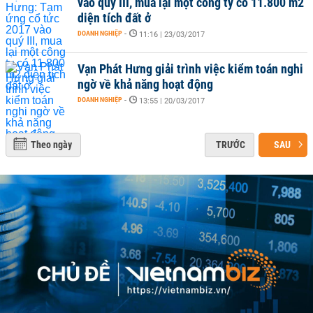
vào quý III, mua lại một công ty có 11.800 m2
diện tích đất ở
DOANH NGHIỆP
-
11:16 | 23/03/2017
Vạn Phát Hưng giải trình việc kiểm toán nghi
ngờ về khả năng hoạt động
DOANH NGHIỆP
-
13:55 | 20/03/2017
Theo ngày
TRƯỚC
SAU