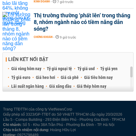
KINH DOANH
-
7 giờ trước
Thị trường thường ‘phất lên’ trong tháng
8, nhóm ngành nào có tiềm năng dẫn
sóng?
CHỨNG KHOÁN
-
9 giờ trước
LIÊN KẾT NỔI BẬT
Giá vàng hôm nay
Tỷ giá ngoại tệ
Tỷ giá usd
Tỷ giá yen
Tỷ giá euro
Giá heo hơi
Giá cà phê
Giá tiêu hôm nay
Lãi suất ngân hàng
Giá xăng dầu
Giá thép hôm nay
Giá sầu riêng
Giá thịt heo
Giá gạo
Giá cao su
Best Retail Brokers
Diễn đàn đầu tư Việt Nam 2026
Trang TTĐTTH của công ty VietNewsCorp
Giấy phép số 3323/GP-TTĐT do Sở VH&TT TP.HCM cấp ngày 20/3/2026
Lầu 5 - Compa Building - 293 Điện Biên Phủ - Phường Gia Định - TP.HCM
Chi nhánh:
Số 5 - Khu 38A Trần Phú - Phường Ba Đình - TP. Hà Nội
Chịu trách nhiệm nội dung:
Hoàng Hữu Lợi
Hotline:
0975798489