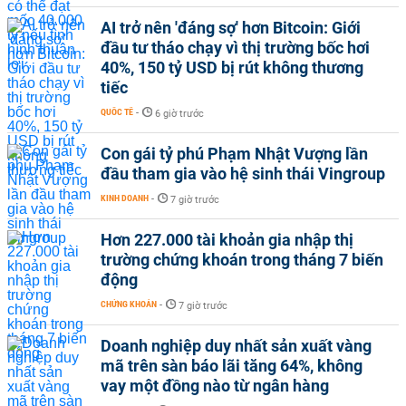
AI trở nên 'đáng sợ' hơn Bitcoin: Giới
đầu tư tháo chạy vì thị trường bốc hơi
40%, 150 tỷ USD bị rút không thương
tiếc
QUỐC TẾ
-
6 giờ trước
Con gái tỷ phú Phạm Nhật Vượng lần
đầu tham gia vào hệ sinh thái Vingroup
KINH DOANH
-
7 giờ trước
Hơn 227.000 tài khoản gia nhập thị
trường chứng khoán trong tháng 7 biến
động
CHỨNG KHOÁN
-
7 giờ trước
Doanh nghiệp duy nhất sản xuất vàng
mã trên sàn báo lãi tăng 64%, không
vay một đồng nào từ ngân hàng