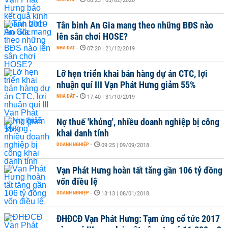
08:23 | 03/02/2020
Tân binh An Gia mang theo những BĐS nào
lên sân chơi HOSE?
NHÀ ĐẤT
-
07:20 | 21/12/2019
Lỡ hẹn triển khai bán hàng dự án CTC, lợi
nhuận quí III Vạn Phát Hưng giảm 55%
NHÀ ĐẤT
-
17:40 | 31/10/2019
Nợ thuế 'khủng', nhiều doanh nghiệp bị công
khai danh tính
DOANH NGHIỆP
-
09:25 | 09/09/2018
Vạn Phát Hưng hoàn tất tăng gần 106 tỷ đồng
vốn điều lệ
DOANH NGHIỆP
-
13:13 | 08/01/2018
ĐHĐCĐ Vạn Phát Hưng: Tạm ứng cổ tức 2017