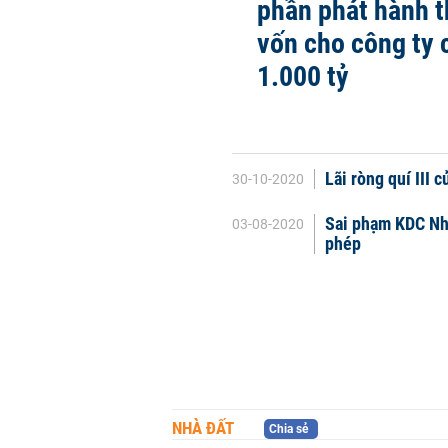
phần phát hành t
vốn cho công ty 
1.000 tỷ
Lãi ròng quí III
30-10-2020
Sai phạm KDC Nh
03-08-2020
phép
NHÀ ĐẤT
Chia sẻ