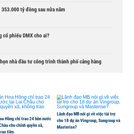
ần 353.000 tỷ đồng sau nửa năm
g cổ phiếu DMX cho ai?
chọn nhà đầu tư công trình thành phố cảng hàng
TCK, ai đã mua vào?
Lãnh đạo MB nói gì về việc tài trợ
oa Hồng chỉ trao 24 bồn nước
ine, lao động công trình đóng BHXH bắt buộc
cho 18 dự án Vingroup, Sungroup và
 Châu cho chính quyền xã,
Masterise?
rao tiền