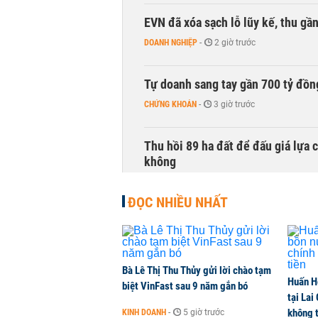
EVN đã xóa sạch lỗ lũy kế, thu g
DOANH NGHIỆP
-
2 giờ trước
Tự doanh sang tay gần 700 tỷ đồn
CHỨNG KHOÁN
-
3 giờ trước
Thu hồi 89 ha đất để đấu giá lựa 
không
NHÀ ĐẤT
-
3 giờ trước
ĐỌC NHIỀU NHẤT
Dòng tiền ngoại bất ngờ trở lại T
CHỨNG KHOÁN
-
3 giờ trước
Bà Lê Thị Thu Thủy gửi lời chào tạm
Huấn H
Kiến nghị đưa người bán hàng onl
biệt VinFast sau 9 năm gắn bó
tại Lai
THỜI SỰ
-
3 giờ trước
không t
KINH DOANH
-
5 giờ trước