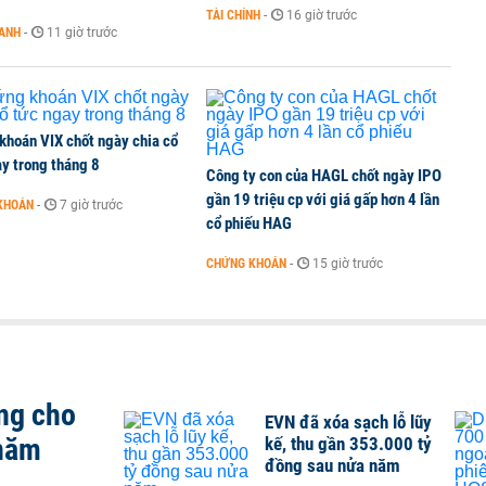
TÀI CHÍNH
-
16 giờ trước
OANH
-
11 giờ trước
 Văn Khoa bị khởi tố
khoán VIX chốt ngày chia cổ
y trong tháng 8
Công ty con của HAGL chốt ngày IPO
gần 19 triệu cp với giá gấp hơn 4 lần
KHOÁN
-
7 giờ trước
cổ phiếu HAG
CHỨNG KHOÁN
-
15 giờ trước
ng cho
EVN đã xóa sạch lỗ lũy
 năm
kế, thu gần 353.000 tỷ
đồng sau nửa năm