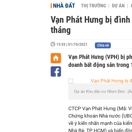
NHÀ ĐẤT
THỊ TRƯỜNG
DỰ ÁN
Vạn Phát Hưng bị đình
tháng
15:33 | 01/10/2021
Chia sẻ
Vạn Phát Hưng (VPH) bị ph
doanh bất động sản trong 
Dự án Khu dân cư Nhơn Đức. (Ả
CTCP Vạn Phát Hưng (Mã: VPH
Chứng khoán Nhà nước (UBC
về ý kiến nhấn mạnh của kiể
Nhà Bè, TP HCM) và biến động