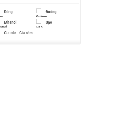
Đồng
Đường
Ethanol
Gạo
Gia súc - Gia cầm
Giấy
Gỗ
Hạt điều
Hồ tiêu - Hạt tiêu
Khí đốt
Kim loại khác
Mắc ca
Muối
Ngũ cốc
Nhựa - Hạt nhựa
Palladium
Phân bón