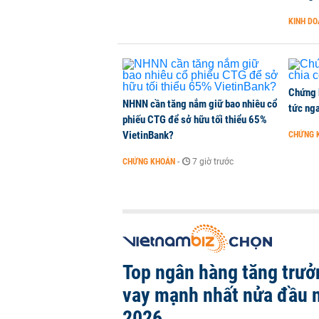
KINH D
TikToker Khánh Sky, Vua Quạt, Hồ
KINH DOANH
-
3 giờ trước
Chứng 
NHNN cần tăng nắm giữ bao nhiêu cổ
tức nga
phiếu CTG để sở hữu tối thiểu 65%
VietinBank?
CHỨNG 
CHỨNG KHOÁN
-
7 giờ trước
Top ngân hàng tăng trưở
vay mạnh nhất nửa đầu
2026