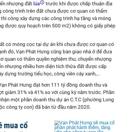
yển nhượng đất
lúa
trước khi được chấp thuận địa
g công trình trên đất chưa được cơ quan có thẩm
; thi công xây dựng các công trình hạ tầng và móng
ựng được quy hoạch trên 500 m2) không có giấy phép
ất có móng cọc tại dự án khi chưa được cơ quan có
ạnh đó, Vạn Phát Hưng cũng bàn giao nhà ở để đưa
cơ quan có thẩm quyền nghiệm thu; chuyển nhượng
ển nhượng nhiều hơn diện tích thửa đất được cấp
dựng trường tiểu học, công viên cây xanh,...
Vạn Phát Hưng đạt hơn 111 tỷ đồng doanh thu và
 lượt giảm 31% và 41% so với cùng kỳ năm trước. Phần
hi nhận một phần doanh thu dự án C.T.C (phường Long
ộc công ty con) đã bán từ đầu năm 2020.
ẽ mua cổ