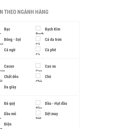
IN THEO NGÀNH HÀNG
Bạc
Bạch Kim
Bông - Sợi
Cá da trơn
Cá ngừ
Cà phê
Cacao
Cao su
Chất dẻo
Chè
Da giày
Đá quý
Dầu - Hạt dầu
Dầu mỏ
Dệt may
Điện