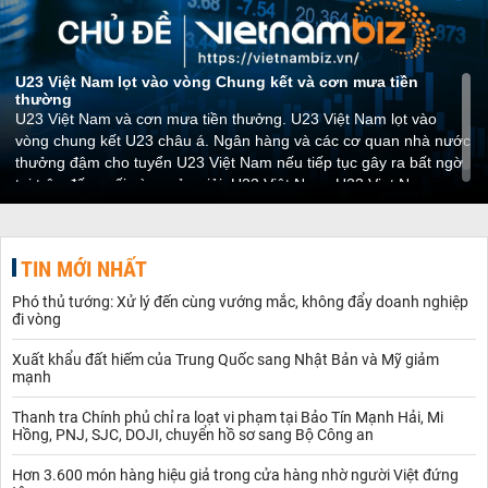
U23 Việt Nam lọt vào vòng Chung kết và cơn mưa tiền
thường
U23 Việt Nam và cơn mưa tiền thưởng. U23 Việt Nam lọt vào
vòng chung kết U23 châu á. Ngân hàng và các cơ quan nhà nước
thưởng đậm cho tuyển U23 Việt Nam nếu tiếp tục gây ra bất ngờ
tại trận đấu cuối cùng của giải. U23 Việt Nam, U23 Viet Nam
TIN MỚI NHẤT
Phó thủ tướng: Xử lý đến cùng vướng mắc, không đẩy doanh nghiệp
đi vòng
Xuất khẩu đất hiếm của Trung Quốc sang Nhật Bản và Mỹ giảm
mạnh
Thanh tra Chính phủ chỉ ra loạt vi phạm tại Bảo Tín Mạnh Hải, Mi
Hồng, PNJ, SJC, DOJI, chuyển hồ sơ sang Bộ Công an
Hơn 3.600 món hàng hiệu giả trong cửa hàng nhờ người Việt đứng