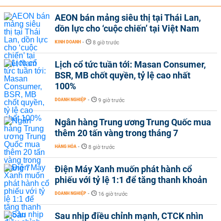
AEON bán mảng siêu thị tại Thái Lan,
dồn lực cho ‘cuộc chiến’ tại Việt Nam
KINH DOANH
-
8 giờ trước
Lịch cổ tức tuần tới: Masan Consumer,
BSR, MB chốt quyền, tỷ lệ cao nhất
100%
DOANH NGHIỆP
-
9 giờ trước
Ngân hàng Trung ương Trung Quốc mua
thêm 20 tấn vàng trong tháng 7
HÀNG HÓA
-
8 giờ trước
Điện Máy Xanh muốn phát hành cổ
phiếu với tỷ lệ 1:1 để tăng thanh khoản
DOANH NGHIỆP
-
16 giờ trước
Sau nhịp điều chỉnh mạnh, CTCK nhìn