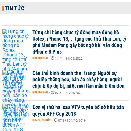
TIN TỨC
Từng chi hàng chục tỷ đồng mua đồng hồ
Rolex, iPhone 13,... tặng cầu thủ Thái Lan, tỷ
phú Madam Pang gây bất ngờ khi vẫn dùng
iPhone 8 Plus
KINH DOANH
-
14:41 | 10/05/2022
Cầu thủ kinh doanh thời trang: Người sự
nghiệp thăng hoa, bán áo cháy hàng, người
chịu kiếp dự bị, miệt mài làm mẫu kiếm đơn
KINH DOANH
-
07:31 | 21/06/2021
Đơn vị thứ hai sau VTV tuyên bố sở hữu bản
quyền AFF Cup 2018
DOANH NGHIỆP
-
07:19 | 04/10/2018