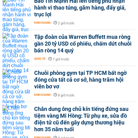
Bảo Tín Mạnh Hải lên tiếng phủ nhận
hành vi thao túng, găm hàng, đẩy giá,
trục lợi
KINH DOANH
-
2 giờ trước
Tập đoàn của Warren Buffett mua ròng
gần 20 tỷ USD cổ phiếu, chấm dứt chuỗi
bán ròng 14 quý
QUỐC TẾ
-
7 giờ trước
Chuỗi phòng gym tại TP HCM bất ngờ
đóng cửa tất cả cơ sở, hàng trăm hội
viên bơ vơ
KINH DOANH
-
8 giờ trước
Chân dung ông chủ kín tiếng đứng sau
tiệm vàng Mi Hồng: Từ phụ xe, sửa đồ
điện tử cũ đến gây dựng thương hiệu
hơn 35 năm tuổi
KINH DOANH
-