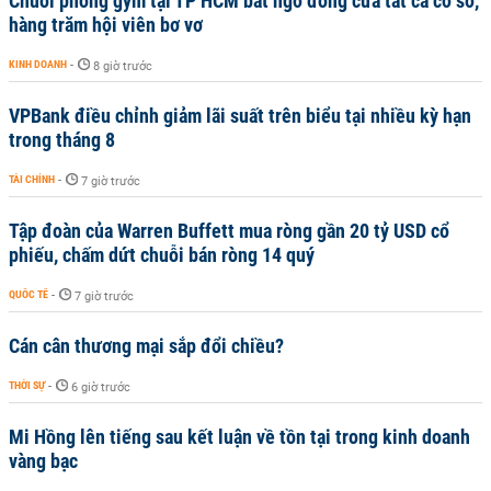
Chuỗi phòng gym tại TP HCM bất ngờ đóng cửa tất cả cơ sở,
hàng trăm hội viên bơ vơ
KINH DOANH
-
8 giờ trước
VPBank điều chỉnh giảm lãi suất trên biểu tại nhiều kỳ hạn
trong tháng 8
TÀI CHÍNH
-
7 giờ trước
Tập đoàn của Warren Buffett mua ròng gần 20 tỷ USD cổ
phiếu, chấm dứt chuỗi bán ròng 14 quý
QUỐC TẾ
-
7 giờ trước
Cán cân thương mại sắp đổi chiều?
THỜI SỰ
-
6 giờ trước
Mi Hồng lên tiếng sau kết luận về tồn tại trong kinh doanh
vàng bạc