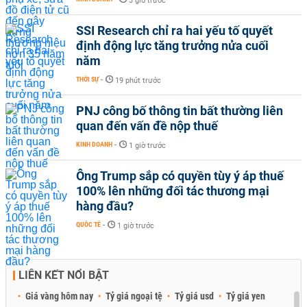
3 giờ trước
SSI Research chỉ ra hai yếu tố quyết
định động lực tăng trưởng nửa cuối
năm
THỜI SỰ
-
19 phút trước
PNJ công bố thông tin bất thường liên
quan đến vấn đề nộp thuế
KINH DOANH
-
1 giờ trước
Ông Trump sắp có quyền tùy ý áp thuế
100% lên những đối tác thương mại
hàng đầu?
QUỐC TẾ
-
1 giờ trước
LIÊN KẾT NỔI BẬT
Giá vàng hôm nay
Tỷ giá ngoại tệ
Tỷ giá usd
Tỷ giá yen