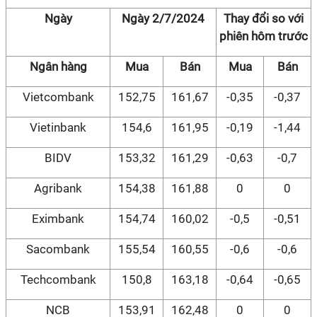
Ngày
Ngày 2/7/2024
Thay đổi so với
phiên hôm trước
Ngân hàng
Mua
Bán
Mua
Bán
Vietcombank
152,75
161,67
-0,35
-0,37
Vietinbank
154,6
161,95
-0,19
-1,44
BIDV
153,32
161,29
-0,63
-0,7
Agribank
154,38
161,88
0
0
Eximbank
154,74
160,02
-0,5
-0,51
Sacombank
155,54
160,55
-0,6
-0,6
Techcombank
150,8
163,18
-0,64
-0,65
NCB
153,91
162,48
0
0