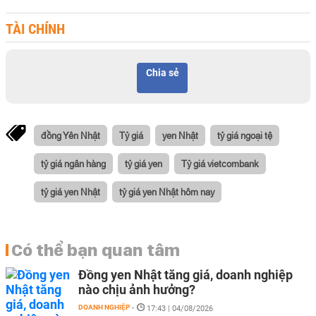
TÀI CHÍNH
Chia sẻ
đồng Yên Nhật
Tỷ giá
yen Nhật
tỷ giá ngoại tệ
tỷ giá ngân hàng
tỷ giá yen
Tỷ giá vietcombank
tỷ giá yen Nhật
tỷ giá yen Nhật hôm nay
Có thể bạn quan tâm
Đồng yen Nhật tăng giá, doanh nghiệp
nào chịu ảnh hưởng?
DOANH NGHIỆP
-
17:43 | 04/08/2026